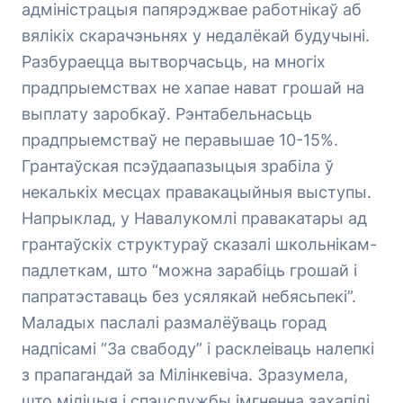
адміністрацыя папярэджвае работнікаў аб
вялікіх скарачэньнях у недалёкай будучыні.
Разбураецца вытворчасьць, на многіх
прадпрыемствах не хапае нават грошай на
выплату заробкаў. Рэнтабельнасьць
прадпрыемстваў не перавышае 10-15%.
Грантаўская псэўдаапазыцыя зрабіла ў
некалькіх месцах правакацыйныя выступы.
Напрыклад, у Навалукомлі правакатары ад
грантаўскіх структураў сказалі школьнікам-
падлеткам, што “можна зарабіць грошай і
папратэставаць без усялякай небясьпекі”.
Маладых паслалі размалёўваць горад
надпісамі “За свабоду” і расклеіваць налепкі
з прапагандай за Мілінкевіча. Зразумела,
што міліцыя і спэцслужбы імгненна захапілі