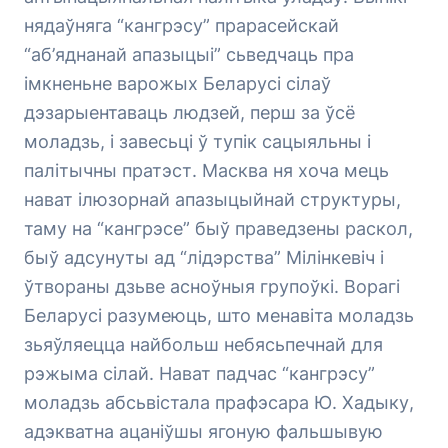
нядаўняга “кангрэсу” прарасейскай
“аб’яднанай апазыцыі” сьведчаць пра
імкненьне варожых Беларусі сілаў
дэзарыентаваць людзей, перш за ўсё
моладзь, і завесьці ў тупік сацыяльны і
палітычны пратэст. Масква ня хоча мець
нават ілюзорнай апазыцыйнай структуры,
таму на “кангрэсе” быў праведзены раскол,
быў адсунуты ад “лідэрства” Мілінкевіч і
ўтвораны дзьве асноўныя групоўкі. Ворагі
Беларусі разумеюць, што менавіта моладзь
зьяўляецца найбольш небясьпечнай для
рэжыма сілай. Нават падчас “кангрэсу”
моладзь абсьвістала прафэсара Ю. Хадыку,
адэкватна ацаніўшы ягоную фальшывую