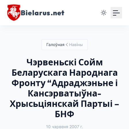
Bielarus.net
Галоўная
Навіны
Чэрвеньскі Сойм
Беларускага Народнага
Фронту “Адраджэньне і
Кансэрватыўна-
Хрысьціянскай Партыі –
БНФ
10 чэрвеня 2007 г.