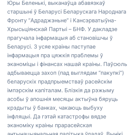
Юры Беленькі, выканаўца абавязкаў
старшыні ў Беларусі Беларускага Народнага
Фронту “Адраджэньне” і Кансэрватыўна-
Хрысьціянскай Партыі – БНФ. У дакладзе
прагучала інфармацыя аб становішчы ў
Беларусі. З усяе краіны паступае
інфармацыя пра цяжкія праблемы ў
эканоміцы і фінансах нашай краіны. Паўсюль
адбываецца захоп (пад выглядам “пакупкі”)
беларускіх прадпрыемстваў расейскім
імпэрскім капіталам. Блізкія да рэжыму
асобы ў апошнія месяцы актыўна бяруць
крэдыты ў банках, чакаюць выбуху
інфляцыі. Да гэтай катастрофы вядзе
эканоміку краіны прарасейская
антынацыянальная палітыка ўладаў. Вынікі