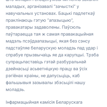
маладых, арганізавалі “зачысткі” у
навучальных установах. Бацькі падлеткаў
праклінаюць гэтую “апазыцыю”,
правакатары задаволены. Паўсюль
паўтараецца тая ж самая правакацыйная
мадэль псэўдаапазыцыі, якая без сэнсу
падстаўляе беларускую моладзь пад удар і
спрабуе прызвычаіць яе да карупцыі. Трэба
супрацьпаставіць гэтай разбуральнай
дзейнасьці асьветніцкую працу ва ўсіх
рэгіёнах краіны, не дапусьціць, каб
фальшывыя зазывалы збэсьцілі нашу
моладзь.
Інфармацыйная камісія Беларускага