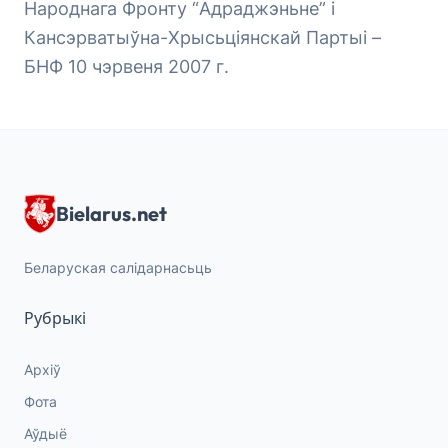
Народнага Фронту “Адраджэньне” і
Кансэрватыўна-Хрысьціянскай Партыі –
БНФ 10 чэрвеня 2007 г.
Bielarus.net
Беларуская салідарнасьць
Рубрыкі
Архіў
Фота
Аўдыё