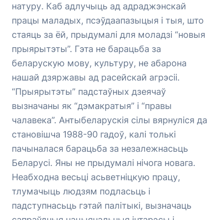
натуру. Каб адлучыць ад адраджэнскай
працы маладых, псэўдаапазыцыя і тыя, што
стаяць за ёй, прыдумалі для моладзі “новыя
прыярытэты”. Гэта не барацьба за
беларускую мову, культуру, не абарона
нашай дзяржавы ад расейскай агрэсіі.
“Прыярытэты” падстаўных дзеячаў
вызначаны як “дэмакратыя” і “правы
чалавека”. Антыбеларускія сілы вярнуліся да
становішча 1988-90 гадоў, калі толькі
пачыналася барацьба за незалежнасьць
Беларусі. Яны не прыдумалі нічога новага.
Неабходна весьці асьветніцкую працу,
тлумачыць людзям подласьць і
падступнасьць гэтай палітыкі, вызначаць
сапраўдныя нацыянальныя інтарэсы і