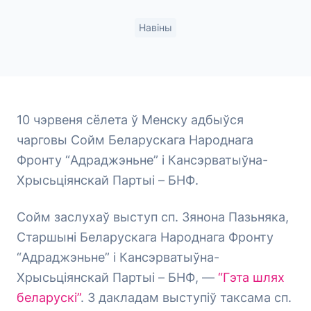
Навіны
10 чэрвеня сёлета ў Менску адбыўся
чарговы Сойм Беларускага Народнага
Фронту “Адраджэньне” і Кансэрватыўна-
Хрысьціянскай Партыі – БНФ.
Сойм заслухаў выступ сп. Зянона Пазьняка,
Старшыні Беларускага Народнага Фронту
“Адраджэньне” і Кансэрватыўна-
Хрысьціянскай Партыі – БНФ, —
“Гэта шлях
беларускі”
. З дакладам выступіў таксама сп.