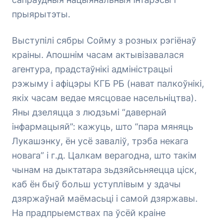
прыярытэты.
Выступілі сябры Сойму з розных рэгіёнаў
краіны. Апошнім часам актывізавалася
агентура, прадстаўнікі адміністрацыі
рэжыму і афіцэры КГБ РБ (нават палкоўнікі,
якіх часам ведае мясцовае насельніцтва).
Яны дзеляцца з людзьмі “давернай
інфармацыяй”: кажуць, што “пара мяняць
Лукашэнку, ён усё заваліў, трэба некага
новага” і г.д. Цалкам верагодна, што такім
чынам на дыктатара зьдзяйсьняецца ціск,
каб ён быў больш уступлівым у здачы
дзяржаўнай маёмасьці і самой дзяржавы.
На прадпрыемствах па ўсёй краіне