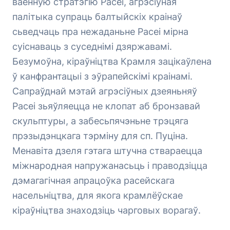
ваенную стратэгію Расеі, агрэсіўная
палітыка супраць балтыйскіх краінаў
сьведчаць пра нежаданьне Расеі мірна
суіснаваць з суседнімі дзяржавамі.
Безумоўна, кіраўніцтва Крамля зацікаўлена
ў канфрантацыі з эўрапейскімі краінамі.
Сапраўднай мэтай агрэсіўных дзеяньняў
Расеі зьяўляецца не клопат аб бронзавай
скульптуры, а забесьпячэньне трэцяга
прэзыдэнцкага тэрміну для сп. Пуціна.
Менавіта дзеля гэтага штучна ствараецца
міжнародная напружанасьць і праводзіцца
дэмагагічная апрацоўка расейскага
насельніцтва, для якога крамлёўскае
кіраўніцтва знаходзіць чарговых ворагаў.