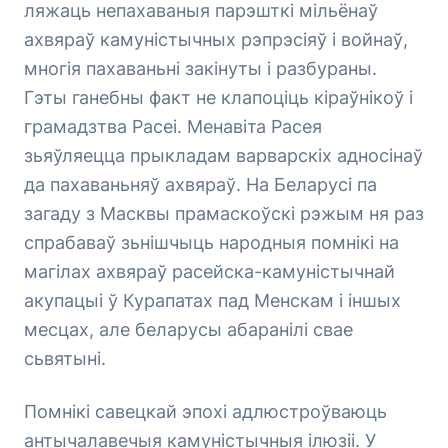
ляжаць непахаваныя парэшткі мільёнаў
ахвяраў камуністычных рэпрэсіяў і войнаў,
многія пахаваньні закінуты і разбураны.
Гэты ганебны факт не клапоціць кіраўнікоў і
грамадзтва Расеі. Менавіта Расея
зьяўляецца прыкладам варварскіх адносінаў
да пахаваньняў ахвяраў. На Беларусі па
загаду з Масквы прамаскоўскі рэжым ня раз
спрабаваў зьнішчыць народныя помнікі на
магілах ахвяраў расейска-камуністычнай
акупацыі ў Курапатах пад Менскам і іншых
месцах, але беларусы абаранілі свае
сьвятыні.
Помнікі савецкай эпохі адлюстроўваюць
антычалавечыя камуністычныя ілюзіі. У