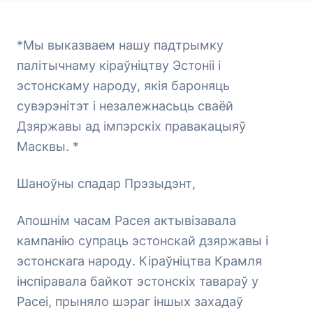
*Мы выказваем нашу падтрымку
палітычнаму кіраўніцтву Эстоніі і
эстонскаму народу, якія бароняць
сувэрэнітэт і незалежнасьць сваёй
Дзяржавы ад імпэрскіх правакацыяў
Масквы. *
Шаноўны спадар Прэзыдэнт,
Апошнім часам Расея актывізавала
кампанію супраць эстонскай дзяржавы і
эстонскага народу. Кіраўніцтва Крамля
інспіравала байкот эстонскіх тавараў у
Расеі, прыняло шэраг іншых захадаў