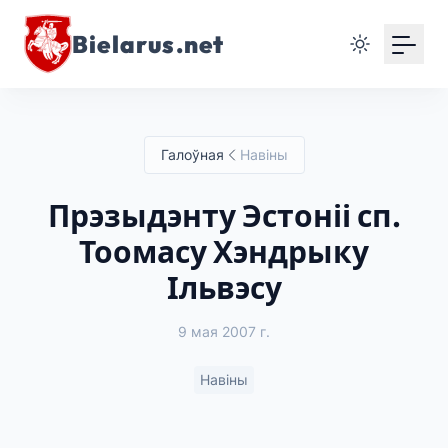
Bielarus.net
Галоўная
Навіны
Прэзыдэнту Эстоніі сп.
Тоомасу Хэндрыку
Ільвэсу
9 мая 2007 г.
Навіны