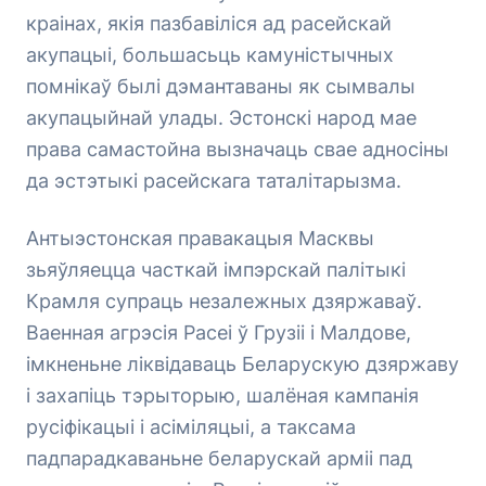
краінах, якія пазбавіліся ад расейскай
акупацыі, большасьць камуністычных
помнікаў былі дэмантаваны як сымвалы
акупацыйнай улады. Эстонскі народ мае
права самастойна вызначаць свае адносіны
да эстэтыкі расейскага таталітарызма.
Антыэстонская правакацыя Масквы
зьяўляецца часткай імпэрскай палітыкі
Крамля супраць незалежных дзяржаваў.
Ваенная агрэсія Расеі ў Грузіі і Малдове,
імкненьне ліквідаваць Беларускую дзяржаву
і захапіць тэрыторыю, шалёная кампанія
русіфікацыі і асіміляцыі, а таксама
падпарадкаваньне беларускай арміі пад