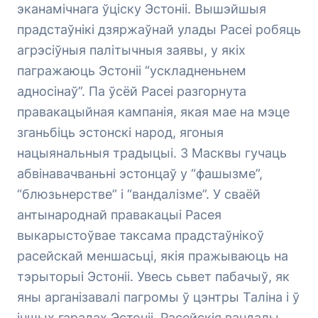
эканамічнага ўціску Эстоніі. Вышэйшыя
прадстаўнікі дзяржаўнай улады Расеі робяць
агрэсіўныя палітычныя заявы, у якіх
пагражаюць Эстоніі “ускладненьнем
адносінаў”. Па ўсёй Расеі разгорнута
правакацыйная кампанія, якая мае на мэце
зганьбіць эстонскі народ, ягоныя
нацыянальныя традыцыі. З Масквы гучаць
абвінавачваньні эстонцаў у “фашызме”,
“блюзьнерстве” і “вандалізме”. У сваёй
антынароднай правакацыі Расея
выкарыстоўвае таксама прадстаўнікоў
расейскай меншасьці, якія пражываюць на
тэрыторыі Эстоніі. Увесь сьвет пабачыў, як
яны арганізавалі пагромы ў цэнтры Таліна і ў
іншых гарадах Эстоніі. Расейскія вандалы