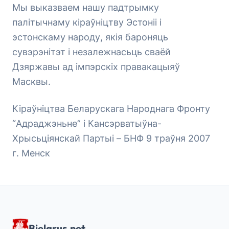
Мы выказваем нашу падтрымку
палітычнаму кіраўніцтву Эстоніі і
эстонскаму народу, якія бароняць
сувэрэнітэт і незалежнасьць сваёй
Дзяржавы ад імпэрскіх правакацыяў
Масквы.
Кіраўніцтва Беларускага Народнага Фронту
“Адраджэньне” і Кансэрватыўна-
Хрысьціянскай Партыі – БНФ 9 траўня 2007
г. Менск
Bielarus.net