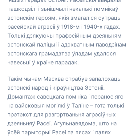
пашкодзілі і зьнішчылі некалькі помнікаў
эстонскім героям, якія змагаліся супраць
расейскай агрэсіі ў 1918-м і 1940-х гадах.
Толькі дзякуючы прафэсійным дзеяньням
эстонскай паліцыі і адэкватным паводзінам
эстонскага грамадзтва ўладам удалося
навесьці ў краіне парадак.
Такім чынам Масква спрабуе запалохаць
эстонскі народ і кіраўніцтва Эстоніі.
Дэмантаж савецкага помніка і перанос яго
на вайсковыя могілкі ў Таліне – гэта толькі
прэтэкст для разгортваньня агрэсіўных
дзеяньняў Расеі. Агульнавядома, што на
ўсёй тэрыторыі Расеі па лясах і палях