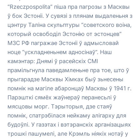
“Rzeczpospolita” піша пра пагрозы з Масквы
ў бок Эстоніі. У сувязі з плянам выдаленьня з
цэнтру Таліна скульптуры “советского воіна,
который освободіл Эстонію от эстонцев”
МЗС РФ пагражае Эстоніі ў адмысловай
ноце “ускладненьнем адносінаў”. Наш
камэнтар: Днямі ў расейскіх СМІ
прамільгнула паведамленьне пра тое, што ў
прыгарадзе Масквы Хімках быў зьнесены
помнік на магіле абаронцаў Масквы ў 1941 г.
Парэшткі сямёх жаўнераў перанесьлі ў
мясцовы морг. Тэрыторыя, дзе стаяў
помнік, спатрэбілася нейкаму алігарху для
будоўлі. У газэтах і вэтэранскіх арганізацыях
трошкі пашумелі, але Крэмль ніякіх нотаў у