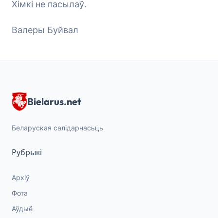
Хімкі не пасылаў.
Валеры Буйвал
Bielarus.net
Беларуская салідарнасьць
Рубрыкі
Архіў
Фота
Аўдыё