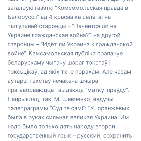
загалоўкі газэткі “Комсомольская правда в
Белоруссіі” ад 4 красавіка сёлета: на
тытульнай старонцы – “Начнётся ли на
Украине гражданская война?”, на другой
старонцы – “Идёт ли Украина к гражданской
войне”. Камсамольская публіка прапануе
беларускаму чытачу шэраг тэкстаў і
тэксьцікаў, ад якіх тхне порахам. Але часам
аўтары тэкстаў нечакана шчыра
прагаворваюцца і выдаюць “матку-праўду”.
Напрыклад, такі М. Шевченко, вядучы
тэлепраграмы “Судіте самі”: “У “оранжевых”
была в руках сильная великая Украина. Им
надо было только дать народу второй
государственный язык – русский, сохранить