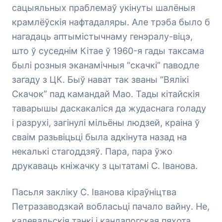
сацыяльных праблемаў укінуты шалёныя
крамлёўскія нафтадаляры. Але трэба было б
нагадаць аптымістычнаму генэралу-віцэ,
што ў суседнім Кітае ў 1960-я гады таксама
былі розныя эканамічныя “скачкі” паводле
загаду з ЦК. Быў нават так званы “Вялікі
Скачок” пад камандай Мао. Тады кітайскія
таварышы даскакаліся да жудаснага голаду
і разрухі, загінулі мільёны людзей, краіна ў
сваім разьвіцьці была адкінута назад на
некалькі стагоддзяў. Пара, пара ўжо
друкаваць кніжачку з цытатамі С. Іванова.
Пасьля закліку С. Іванова кіраўніцтва
Петразаводзкай вобласьці пачало вайну. Не,
калевальскія танкі і кандапогская пяхота