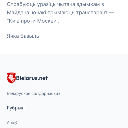
Спрабуюць уразіць чытача здымкам з
Майдана: юнакі трымаюць транспарант —
“Киів проти Москви”.
Янка Базыль
Bielarus.net
Беларуская салідарнасьць
Рубрыкі
Архіў