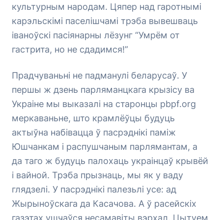
культурным народам. Цяпер над гаротнымі
карэльскімі паселішчамі трэба вывешваць
іваноўскі пасіянарны лёзунг “Умрём от
гастрита, но не сдадимся!”
Прадчуваньні не падманулі беларусаў. У
першы ж дзень парляманцкага крызісу ва
Украіне мы выказалі на старонцы pbpf.org
меркаваньне, што крамлёўцы будуць
актыўна набівацца ў пасрэднікі паміж
Юшчанкам і распушчаным парлямантам, а
да таго ж будуць палохаць украінцаў крывёй
і вайной. Трэба прызнаць, мы як у ваду
глядзелі. У пасрэднікі палезьлі усе: ад
Жырыноўскага да Касачова. А ў расейскіх
газэтах ушчаўся несамавіты вэрхал. Цытуем