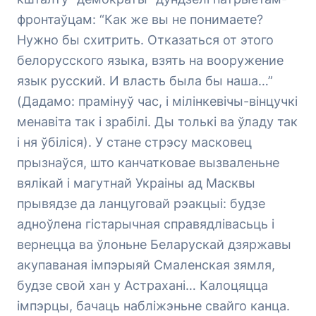
фронтаўцам: “Как же вы не понимаете?
Нужно бы схитрить. Отказаться от этого
белорусского языка, взять на вооружение
язык русский. И власть была бы наша…”
(Дадамо: прамінуў час, і мілінкевічы-вінцучкі
менавіта так і зрабілі. Ды толькі ва ўладу так
і ня ўбіліся). У стане стрэсу масковец
прызнаўся, што канчатковае вызваленьне
вялікай і магутнай Украіны ад Масквы
прывядзе да ланцуговай рэакцыі: будзе
адноўлена гістарычная справядлівасьць і
вернецца ва ўлоньне Беларускай дзяржавы
акупаваная імпэрыяй Смаленская зямля,
будзе свой хан у Астрахані… Калоцяцца
імпэрцы, бачаць набліжэньне свайго канца.