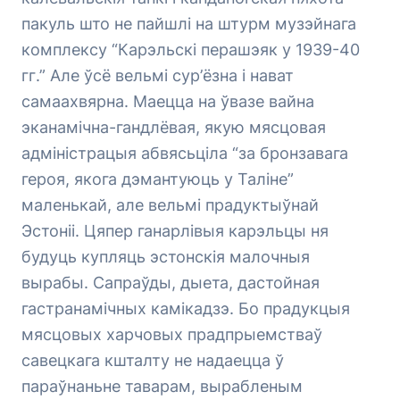
пакуль што не пайшлі на штурм музэйнага
комплексу “Карэльскі перашэяк у 1939-40
гг.” Але ўсё вельмі сур’ёзна і нават
самаахвярна. Маецца на ўвазе вайна
эканамічна-гандлёвая, якую мясцовая
адміністрацыя абвясьціла “за бронзавага
героя, якога дэмантуюць у Таліне”
маленькай, але вельмі прадуктыўнай
Эстоніі. Цяпер ганарлівыя карэльцы ня
будуць купляць эстонскія малочныя
вырабы. Сапраўды, дыета, дастойная
гастранамічных камікадзэ. Бо прадукцыя
мясцовых харчовых прадпрыемстваў
савецкага кшталту не надаецца ў
параўнаньне таварам, вырабленым