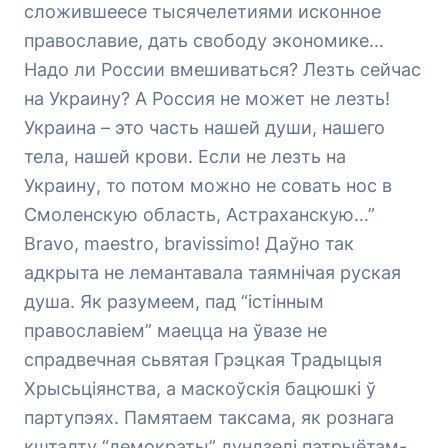
сложившеесе тысячелетиями исконное
православие, дать свободу экономике…
Надо ли России вмешиваться? Лезть сейчас
на Украину? А Россия не может не лезть!
Украина – это часть нашей души, нашего
тела, нашей крови. Если не лезть на
Украину, то потом можно не совать нос в
Смоленскую область, Астраханскую…”
Bravo, mаestro, bravissimo! Даўно так
адкрыта не лемантавала таямнічая руская
душа. Як разумеем, пад “істінным
православіем” маецца на ўвазе не
спрадвечная сьвятая Грэцкая Традыцыя
Хрысьціянства, а маскоўскія бацюшкі ў
партупэях. Памятаем таксама, як рознага
кшталту “демократы” дундзелі патрыётам-