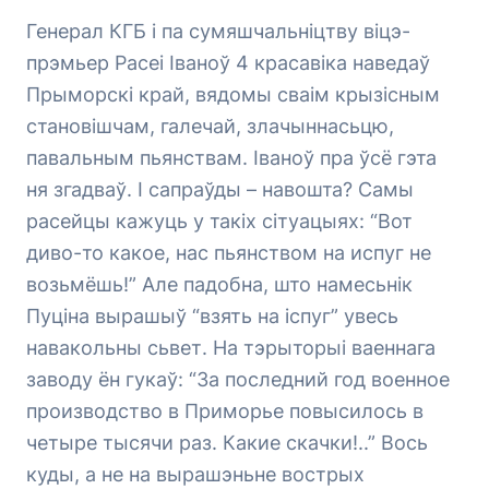
Генерал КГБ і па сумяшчальніцтву віцэ-
прэмьер Расеі Іваноў 4 красавіка наведаў
Прыморскі край, вядомы сваім крызісным
становішчам, галечай, злачыннасьцю,
павальным пьянствам. Іваноў пра ўсё гэта
ня згадваў. І сапраўды – навошта? Самы
расейцы кажуць у такіх сітуацыях: “Вот
диво-то какое, нас пьянством на испуг не
возьмёшь!” Але падобна, што намесьнік
Пуціна вырашыў “взять на іспуг” увесь
навакольны сьвет. На тэрыторыі ваеннага
заводу ён гукаў: “За последний год военное
производство в Приморье повысилось в
четыре тысячи раз. Какие скачки!..” Вось
куды, а не на вырашэньне вострых