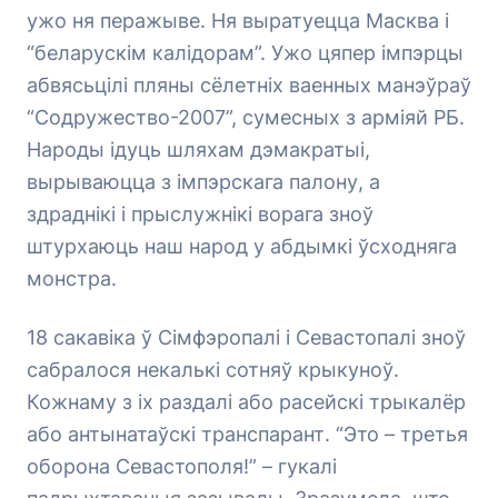
ужо ня перажыве. Ня выратуецца Масква і
“беларускім калідорам”. Ужо цяпер імпэрцы
абвясьцілі пляны сёлетніх ваенных манэўраў
“Содружество-2007”, сумесных з арміяй РБ.
Народы ідуць шляхам дэмакратыі,
вырываюцца з імпэрскага палону, а
здраднікі і прыслужнікі ворага зноў
штурхаюць наш народ у абдымкі ўсходняга
монстра.
18 сакавіка ў Сімфэропалі і Севастопалі зноў
сабралося некалькі сотняў крыкуноў.
Кожнаму з іх раздалі або расейскі трыкалёр
або антынатаўскі транспарант. “Это – третья
оборона Севастополя!” – гукалі