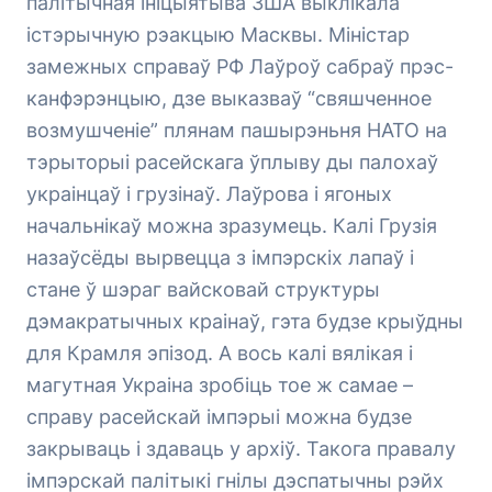
палітычная ініцыятыва ЗША выклікала
істэрычную рэакцыю Масквы. Міністар
замежных справаў РФ Лаўроў сабраў прэс-
канфэрэнцыю, дзе выказваў “свяшченное
возмушченіе” плянам пашырэньня НАТО на
тэрыторыі расейскага ўплыву ды палохаў
украінцаў і грузінаў. Лаўрова і ягоных
начальнікаў можна зразумець. Калі Грузія
назаўсёды вырвецца з імпэрскіх лапаў і
стане ў шэраг вайсковай структуры
дэмакратычных краінаў, гэта будзе крыўдны
для Крамля эпізод. А вось калі вялікая і
магутная Украіна зробіць тое ж самае –
справу расейскай імпэрыі можна будзе
закрываць і здаваць у архіў. Такога правалу
імпэрскай палітыкі гнілы дэспатычны рэйх