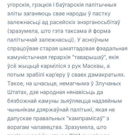
угорскія, грэцкія і баўгарскія палітычныя
эліты заганяюць свае народы ў пастку
залежнасьці ад расейскіх энэрганосьбітаў
(зразумела, што гэта таксама й форма
палітычнай залежнасьці). У асноўным
спрацоўвае старая шматгадовая фэадальная
камуністычная герархія “таварышаў”, якія
ўсё жыцьцё карміліся з рук Масквы, а
потым зрабілі кар’еру ў сваех дэмакратыях.
Такое, на шчасьце, немагчыма ў Злучаных
Штатах, дзе народная нянавісьць да
бязбожнай камуны зьяўляецца надзейным
чыньнікам дзяржаўнай палітыкі, якая не
дапускае правальных “кампрамісаў” з
ворагам чалавецтва. Зразумела, што