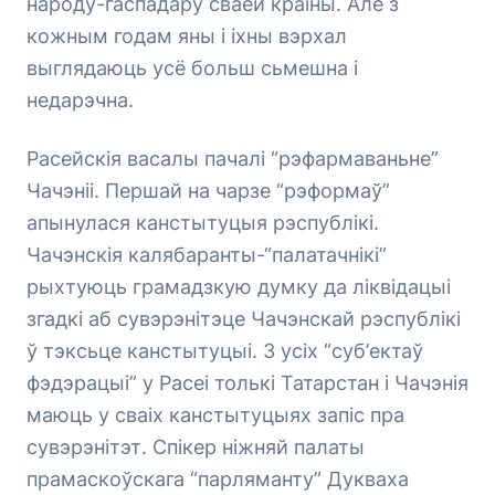
народу-гаспадару сваёй краіны. Але з
кожным годам яны і іхны вэрхал
выглядаюць усё больш сьмешна і
недарэчна.
Расейскія васалы пачалі “рэфармаваньне”
Чачэніі. Першай на чарзе “рэформаў”
апынулася канстытуцыя рэспублікі.
Чачэнскія калябаранты-“палатачнікі”
рыхтуюць грамадзкую думку да ліквідацыі
згадкі аб сувэрэнітэце Чачэнскай рэспублікі
ў тэксьце канстытуцыі. З усіх “суб’ектаў
фэдэрацыі” у Расеі толькі Татарстан і Чачэнія
маюць у сваіх канстытуцыях запіс пра
сувэрэнітэт. Спікер ніжняй палаты
прамаскоўскага “парляманту” Дукваха