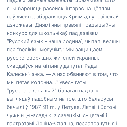
падрыхтаваныя зазывалы. Зразумела, што
яны бароняць расейскі інтарэс на цёплай
паўвысьпе, абараняюць Крым ад украінскай
дзяржавы. Днямі яны правялі традыцыйны
конкурс для школьнікаў пад дэвізам
“Русский язык – наша родина”, чыталі вершы
пра “велікій і могучій”. “Мы защищаем
русскоговорящих жителей Украины. –
скардзіўся на мітынгу дэпутат Рады
Калесьнічэнка. — А нас обвиняют в том, что
мы пятая колонна…” Увесь гэты
“русскоговоряшчій” балаган надта ж
выглядаў падобным на тое, што беларусы
бачылі ў 1987-91 гг. у Летуве, Латвіі і Эстоніі:
чужынцы-асаднікі з савецкімі сьцягамі і
партрэтамі Леніна-Сталіна, пераапранутыя і