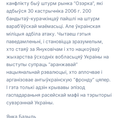
канфлікту быў штурм рынка “Озэрка”, які
адбыўся 30 кастрычніка 2006 г. 200
бандытаў-курачкінцаў пайшлі на штурм
вараб’ёўскай маёмасьці. Але ўкраінская
міліцыя адбіла атаку. Чытаеш гэтыя
паведамленьні, і становіцца зразумелым,
хто стаяў за Януковічам і хто нацкоўваў
жыхарства ўсходніх вобласьцяў Украіны на
выступы супраць “аранжавай”
нацыянальнай рэвалюцыі, хто аплочвае і
арганізовае антыўкраінскую “фронду” цяпер.
І гэта толькі адзін крывавы эпізод
гаспадараньня расейскай мафіі на тэрыторыі
сувэрэннай Украіны.
Янка Базыль