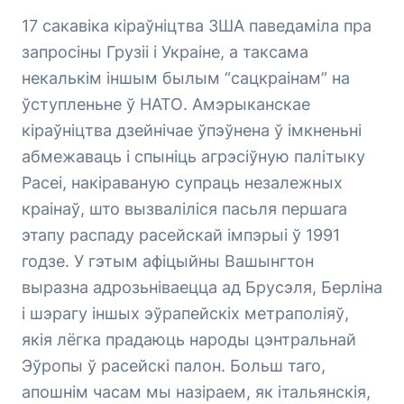
17 сакавіка кіраўніцтва ЗША паведаміла пра
запросіны Грузіі і Украіне, а таксама
некалькім іншым былым “сацкраінам” на
ўступленьне ў НАТО. Амэрыканскае
кіраўніцтва дзейнічае ўпэўнена ў імкненьні
абмежаваць і спыніць агрэсіўную палітыку
Расеі, накіраваную супраць незалежных
краінаў, што вызваліліся пасьля першага
этапу распаду расейскай імпэрыі ў 1991
годзе. У гэтым афіцыйны Вашынгтон
выразна адрозьніваецца ад Брусэля, Берліна
і шэрагу іншых эўрапейскіх метраполіяў,
якія лёгка прадаюць народы цэнтральнай
Эўропы ў расейскі палон. Больш таго,
апошнім часам мы назіраем, як італьянскія,