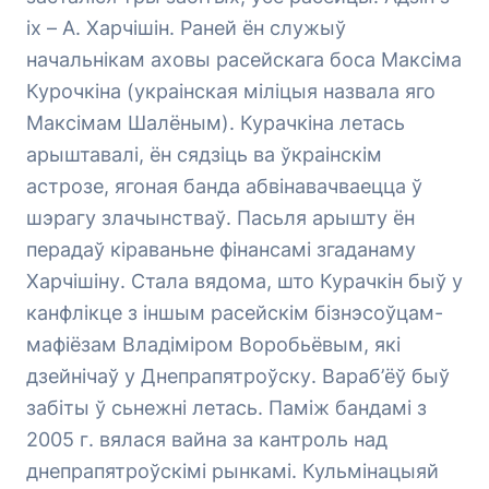
іх – А. Харчішін. Раней ён служыў
начальнікам аховы расейскага боса Максіма
Курочкіна (украінская міліцыя назвала яго
Максімам Шалёным). Курачкіна летась
арыштавалі, ён сядзіць ва ўкраінскім
астрозе, ягоная банда абвінавачваецца ў
шэрагу злачынстваў. Пасьля арышту ён
перадаў кіраваньне фінансамі згаданаму
Харчішіну. Стала вядома, што Курачкін быў у
канфлікце з іншым расейскім бізнэсоўцам-
мафіёзам Владіміром Воробьёвым, які
дзейнічаў у Днепрапятроўску. Вараб’ёў быў
забіты ў сьнежні летась. Паміж бандамі з
2005 г. вялася вайна за кантроль над
днепрапятроўскімі рынкамі. Кульмінацыяй