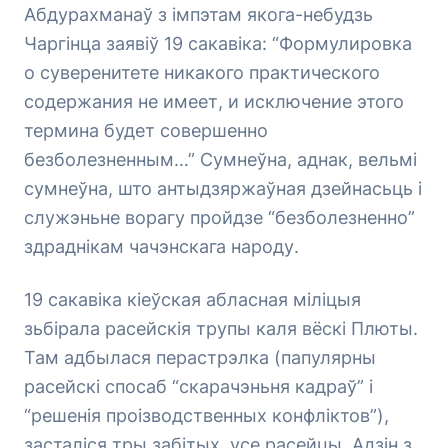
Абдурахманаў з імпэтам якога-небудзь
Чаргінца заявіў 19 сакавіка: “Формулировка
о суверенитете никакого практического
содержания не имеет, и исключение этого
термина будет совершенно
безболезненным…” Сумнеўна, аднак, вельмі
сумнеўна, што антыдзяржаўная дзейнасьць і
служэньне ворагу пройдзе “безболезненно”
здраднікам чачэнскага народу.
19 сакавіка кіеўская абласная міліцыя
зьбірала расейскія трупы каля вёскі Плюты.
Там адбылася перастрэлка (папулярны
расейскі спосаб “скарачэньня кадраў” і
“решенія проізводственных конфліктов”),
засталіся тры забітых, усе расейцы. Адзін з