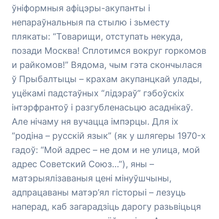
ўніформныя афіцэры-акупанты і
непараўнальныя па стылю і зьместу
плякаты: “Товарищи, отступать некуда,
позади Москва! Сплотимся вокруг горкомов
и райкомов!” Вядома, чым гэта скончылася
ў Прыбалтыцы – крахам акупанцкай улады,
уцёкамі падстаўных “лідэраў” гэбоўскіх
інтэрфрантоў і разгубленасьцю асаднікаў.
Але нічаму ня вучацца імпэрцы. Для іх
“родіна – русскій язык” (як у шлягеры 1970-х
гадоў: “Мой адрес – не дом и не улица, мой
адрес Советский Союз…”), яны –
матэрыялізаваныя цені мінуўшчыны,
адпрацаваны матэр’ял гісторыі – лезуць
наперад, каб загарадзіць дарогу разьвіцьця