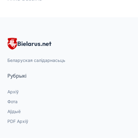
Bielarus.net
Беларуская салідарнасьць
Рубрыкі
Архіў
Фота
Аўдыё
PDF Архіў