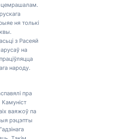
м-цемрашалам.
арускага
рыяе ня толькі
квы.
сьці з Расеяй
ларусаў на
упраціўляцца
ага народу.
спавялі пра
. Камуніст
аіх ваяжоў па
выя рэцэпты
“адзінага
яць. Такім