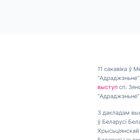
11 сакавіка ў 
“Адраджэньне”
выступ
сп. Зян
“Адраджэньне”
З дакладам выс
ў Беларусі Бел
Хрысьціянскай 
Беларусі і сьв