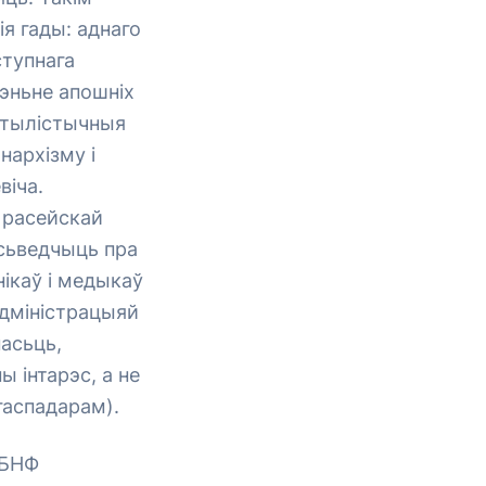
ія гады: аднаго
ступнага
чэньне апошніх
стылістычныя
нархізму і
віча.
 расейскай
 сьведчыць пра
нікаў і медыкаў
адміністрацыяй
насьць,
 інтарэс, а не
гаспадарам).
 БНФ