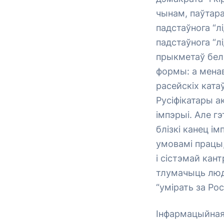
чынам, паўтара
падстаўнога “л
падстаўнога “л
прыкметаў бел
формы: а менав
расейскіх ката
Русіфікатары 
імпэрыі. Але г
блізкі канец і
умовамі працы,
і сістэмай кан
тлумачыць людз
“умірать за Ро
Інфармацыйная