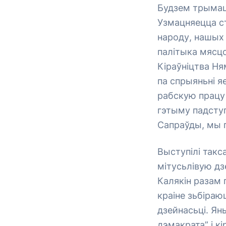
Будзем трымац
Узмацняецца ст
народу, нашых 
палітыка мясцо
Кіраўніцтва Н
па спрыяньні я
рабскую працу 
гэтыму падсту
Сапраўды, мы 
Выступілі такс
мітусьлівую дз
Калякін разам 
краіне зьбіраю
дзейнасьці. Ян
дэмакрата” і кі