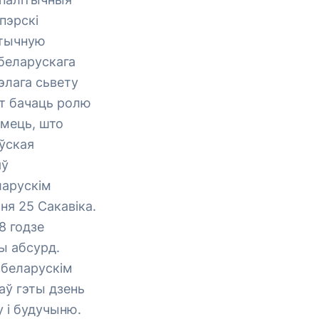
пэрскі
атычную
 беларускага
элага сьвету
ат бачаць ролю
умець, што
ўская
яў
ларускім
ня 25 Сакавіка.
8 годзе
ы абсурд.
ыбеларускім
аў гэты дзень
 і будучыню.