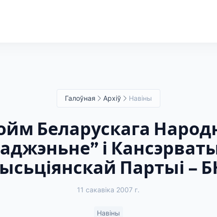
Галоўная
Архіў
Навіны
Сойм Беларускага Народ
аджэньне” і Кансэрват
ысьціянскай Партыі – 
11 сакавіка 2007 г.
Навіны