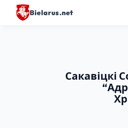
Bielarus.net
Сакавіцкі 
“Адр
Хр