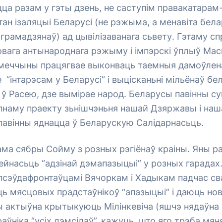
ца разам у гэты дзень, не саступім правакатара
ан ізаляцыі Беларусі (не рэжыма, а менавіта бел
грамадзянаў) ад цывілізаванага сьвету. Гэтаму сп
вага антынароднага рэжыму і імпэрскі ўплыў Мас
ямеччыны працягвае выконваць таемныя дамоўлена
е “інтарэсам у Беларусі” і выцісканьні мільёнаў бе
ў Расею, дзе вымірае народ. Беларусы павінны с
пнаму праекту зьнішчэньня нашай Дзяржавы і наш
павінны яднацца ў Беларускую Салідарнасьць.
ама сябры Сойму з розных рэгіёнаў краіны. Яны ра
ейнасьць “адзінай дэмапазыцыі” у розных гарадах
псэўдафронтаўцамі Вячоркам і Хадыкам падчас св
ць мясцовых прадстаўнікоў “апазыцыі” і даюць но
ы актыўна крытыкуюць Мілінкевіча (яшчэ нядаўна 
раўніка “усіх дэмсілаў”, кажуць, што яго трэба мян