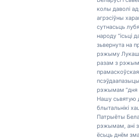
колы даволі ад
агрэсіўны хар
сутнасьць лубя
народу “ісьці 
зьвернута на п
рэжыму Лукашэн
разам з рэжым
прамаскоўская
псэўдаапазыцы
рэжымам “дня б
Нашу сьвятую д
блытальнікі ха
Патрыёты Белар
рэжымам, ані з
ёсьць днём зма