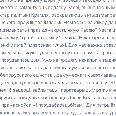
экватна камэнтуюць падзеі ў Расеі, вызначаюць ім
актар палітыкі Крамля, раскрываюць антыдэмакр
нскага кіраўніцтва імпэрыі. Няма ўжо заклікаў да
да дэмакратыі праз дэмакратычную Расею”. Увага ц
раблему “трэцяга тэрміну” Пуціна. Некаторыя нав
кі ў гэтай імпэрскай гульні. Для нас важна зраз
ам у імпэрскую гульню ўцягнута таксама й гранта
 псэўдаапазыцыя. Ужо на працягу некалькіх тыдн
янэры заклікаюць да нейкага сумеснага з антыбе
елорусского едінства”, да сумеснага сьвяткавань
ату аднаўленьня дзяржаўнай незалежнасьці ў 191
целі б зацерці, заблытаць і ператварыць у рэжымн
усі ня пойдуць сьвяткаваць Дзень Волі ані з ант
 прамаскоўскімі псэўдабарацьбітамі. Для патрыёт
ганьня за Беларускую дзяржаву, за нашу культуру