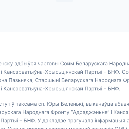
Менску адбыўся чарговы Сойм Беларускага Народн
 і Кансэрватыўна-Хрысьціянскай Партыі – БНФ. С
она Пазьняка, Старшыні Беларускага Народнага Ф
 і Кансэрватыўна-Хрысьціянскай Партыі – БНФ.
тупіў таксама сп. Юры Беленькі, выканаўца абав
арускага Народнага Фронту “Адраджэньне” і Канс
Партыі – БНФ. У дакладзе прагучала інфармацыя 
еце. Ужо на працягу шэрагу месяцаў заходнія СМІ і