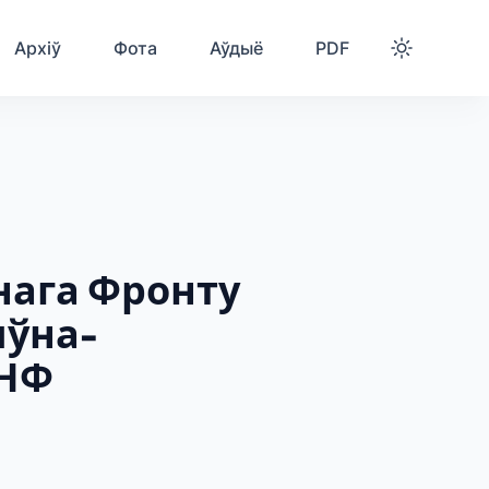
Архіў
Фота
Аўдыё
PDF
нага Фронту
ыўна-
БНФ