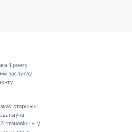
ага Фронту
ойм заслухаў
ронту
язкаў старшыні
эрватыўна-
аб становішчы ў
 палітычныя