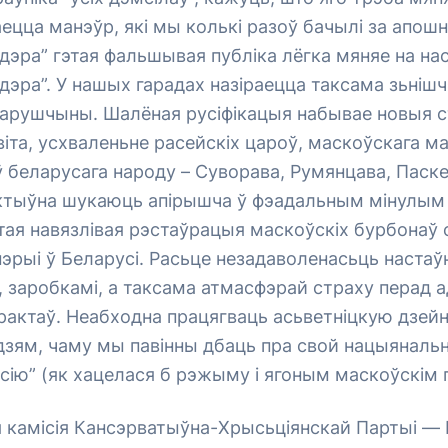
ецца манэўр, які мы колькі разоў бачылі за апошн
ідэра” гэтая фальшывая публіка лёгка мяняе на на
ідэра”. У нашых гарадах назіраецца таксама зьніш
арушчыны. Шалёная русіфікацыя набывае новыя 
іта, усхваленьне расейскіх цароў, маскоўскага ма
ў беларусага народу – Суворава, Румянцава, Паске
актыўна шукаюць апірышча ў фэадальным мінулым
этая навязлівая рэстаўрацыя маскоўскіх бурбонаў
мпэрыі ў Беларусі. Расьце незадаволенасьць настаў
 заробкамі, а таксама атмасфэрай страху перад 
трактаў. Неабходна працягваць асьветніцкую дзей
ям, чаму мы павінны дбаць пра свой нацыянальны
ссію” (як хацелася б рэжыму і ягоным маскоўскім 
 камісія Кансэрватыўна-Хрысьціянскай Партыі —