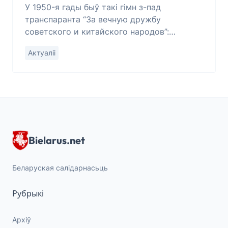
У 1950-я гады быў такі гімн з-пад
транспаранта “За вечную дружбу
советского и китайского народов”:
“Сталин и Мао слушают нас... Алеет
Актуаліі
Восток...” Прапагандысты-камісары
надрываліся перад публікай: “
Bielarus.net
Беларуская салідарнасьць
Рубрыкі
Архіў