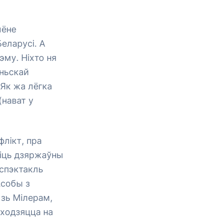
ыёне
еларусі. А
эму. Ніхто ня
аньскай
 Як жа лёгка
(нават у
лікт, пра
ніць дзяржаўны
 спэктакль
Асобы з
 зь Мілерам,
аходзяцца на