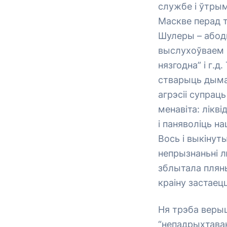
службе і ўтрым
Маскве перад 
Шулеры – абодв
выслухоўваем 
нязгодна” і г.
стварыць дыма
агрэсіі супрац
менавіта: лік
і паняволіць н
Вось і выкінут
непрызнаньні л
зблытала пляны
краіну застаец
Ня трэба веры
“непадрыхтаван