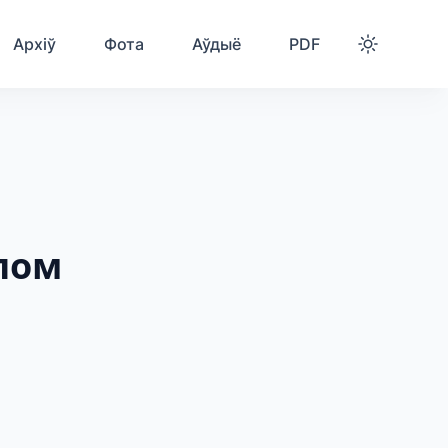
Архіў
Фота
Аўдыё
PDF
лом