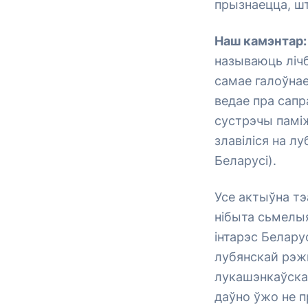
прызнаецца, шт
Наш камэнтар:
называюць лічб
самае галоўнае
ведае пра сап
сустрэчы паміж
злавіліся на лу
Беларусі).
Усе актыўна тэ
нібыта сьмелы
інтарэс Белару
лубянскай рэж
лукашэнкаўскай
даўно ўжо не п