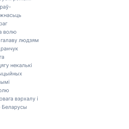
араў-
ежнасьць
раг
а волю
ь галаву людзям
Дранчук
га
ягу некалькі
азыцыйных
нымі
волю
вага вэрхалу і
е Беларусы