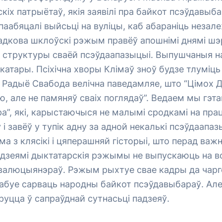
кіх патрыётаў, якія заявілі пра байкот псэўдавыб
паабяцалі выйсьці на вуліцы, каб абараніць незал
адкова шклоўскі рэжым правёў апошнімі днямі шэ
у структуры сваёй псэўдаапазыцыі. Выпушчаныя н
атары. Псіхічна хворы Клімаў зноў будзе тлуміц
. Радыё Свабода велічна паведамляе, што “Цімох 
, але не памяняў сваіх поглядаў”. Ведаем мы гэта
”, які, карыстаючыся не малымі сродкамі на прац
ў і завёў у тупік адну за адной некалькі псэўдаап
ма з клясікі і цяперашняй гісторыі, што перад важ
адзеямі дыктатарскія рэжымы не выпускаюць на 
валюцыянэраў. Рэжым рыхтуе свае кадры да чарго
рабуе сарваць народны байкот псэўдавыбараў. Ал
уцца ў сапраўднай сутнасьці падзеяў.