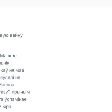
авую вайну
 Маскве
льнік
ікаў ня мае
яўлялі ня
 Масква
газу”, прычым
та ўспамінае
шчыра