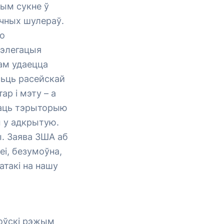
ным сукне ў
ачных шулераў.
то
дэлегацыя
рам удаецца
сьць расейскай
ар і мэту – а
ваць тэрыторыю
м у адкрытую.
ы. Заява ЗША аб
еі, безумоўна,
атакі на нашу
коўскі рэжым