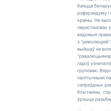
баяцца беларус
рэфэрэндуму і 
краіны. Не вып
перастановак 
вядомыя правак
з “революціей”
выйшаў на волю
“рэвалюцыянэра
гадоў узначалі
груповак. Вядо
палітычнымі п
сапраўдных рэ
блытаніны, сп
ўрэшце разьбяр