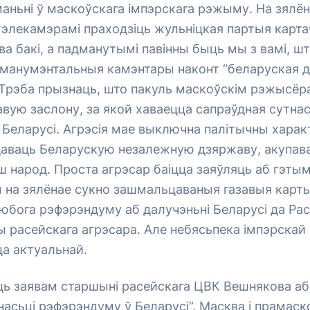
аньні ў маскоўскага імпэрскага рэжыму. На зялё
тэлекамэрамі праходзіць жульніцкая партыя карт
а бакі, а падманутымі павінны быць мы з вамі, ш
манумэнтальныя камэнтары наконт “беларуская 
д. Трэба прызнаць, што пакуль маскоўскім рэжысё
вую заслону, за якой хаваецца сапраўдная сутна
ь Беларусі. Агрэсія мае выключна палітычны характ
відаваць Беларускую незалежную дзяржаву, акупа
аш народ. Проста агрэсар баіцца заяўляць аб гэты
ы на зялёнае сукно зашмальцаваныя газавыя карт
юбога рэфэрэндуму аб далучэньні Беларусі да Рас
 расейскага агрэсара. Але небясьпека імпэрскай 
ца актуальнай.
ць заявам старшыні расейскага ЦВК Вешнякова аб
асьці рэфэрэндуму ў Беларусі”. Масква і прамас