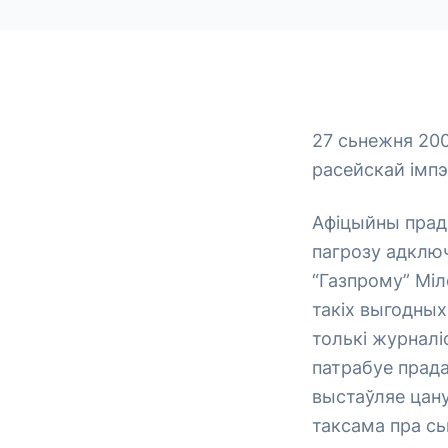
27 сьнежня 200
расейскай імпэ
Афіцыйны прадс
пагрозу адключ
“Газпрому” Міл
такіх выгодных
толькі журналі
патрабуе прада
выстаўляе цану
таксама пра сь