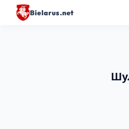
Bielarus.net
Шу