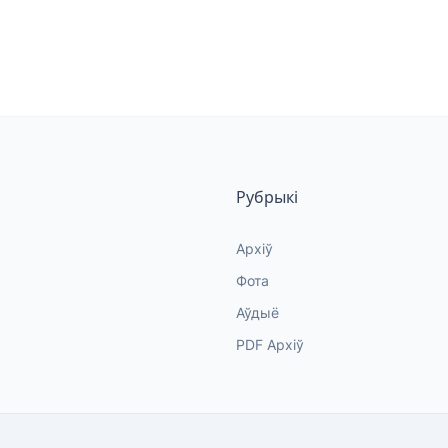
Рубрыкі
Архіў
Фота
Аўдыё
PDF Архіў