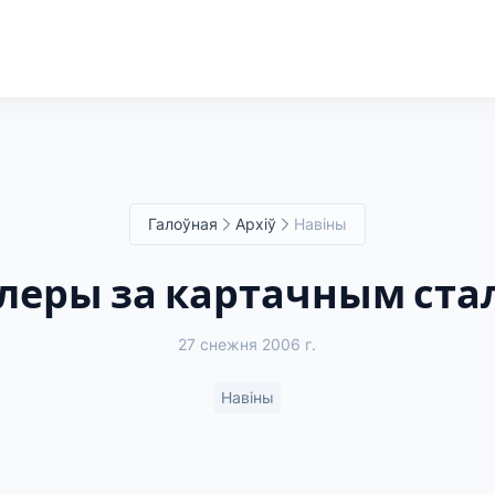
Галоўная
Архіў
Навіны
леры за картачным ста
27 снежня 2006 г.
Навіны