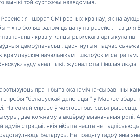
о вынікі той сустрэчы невядомыя.
Расейскія і шэраг СМІ розных краінаў, як на аўкц
ы – хто больш заломіць цану на расейскі газ для Б
 пазначана якраз у канцы рыжскага артыкула на т
раўдныя дамоўленасьці, дасягнутыя падчас сьнеж
 крамлёўскім начальнікам і шклоўскім сатрапам.
бянскую вуду аналітыкі, журналісты і іншыя людзі 
арэтызуюць пра нібыта эканамічна-сыравінны канф
я спробы “беларускай дэлегацыі” у Маскве абара
сі. На самай справе ў чарговы раз разыгрываецца
ысуры, дзе кожнаму з акцёраў вызначаныя ролі. 
 адміністрацыі, якія нібыта нешта не падпісваюць
радстаўляюць Беларусь. На працягу гадоў яны зн