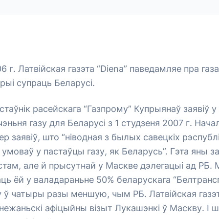
6 г. Латвійская газэта “Diena” паведамляе пра газ
рыі супраць Беларусі.
таўнік расейскага “Газпрому” Купрыянаў заявіў у
эньня газу для Беларусі з 1 студзеня 2007 г. Нача
ер заявіў, што “ніводная з былых савецкіх рэспубл
 умоваў у пастаўцы газу, як Беларусь”. Гэта яны за
стам, але й прысутнай у Маскве дэлегацыі ад РБ.
ць ёй у валадараньне 50% беларускага “Белтранс
 ў чатыры разы меншую, чым РБ. Латвійская газэ
нежаньскі афіцыйны візыт Лукашэнкі ў Маскву. І 