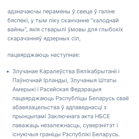
адзначаючы перамены ў свеце ў галіне
бяспекі, у тым ліку сканчэнне “халоднай
вайны”, якія стварылі ўмовы для глыбокіх
скарачэнняў ядзерных сіл,
пацвярджаюць наступнае:
Злучанае Каралеўства Вялікабрытаніі і
Паўночнай Ірландыі, Злучаныя Штаты
Амерыкі і Расейская Федэрацыя
пацвярджаюць Рэспубліцы Беларусь сваё
абавязацельства ў адпаведнасці з
прынцыпамі Заключнага акта НБСЕ
паважаць незалежнасць, суверэнітэт і
існуючыя граніцы Рэспублікі Беларусь.