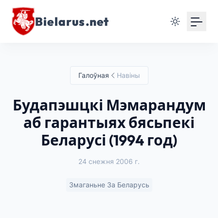
Bielarus.net
Галоўная
Навіны
Будапэшцкі Мэмарандум
аб гарантыях бясьпекі
Беларусі (1994 год)
24 снежня 2006 г.
Змаганьне За Беларусь