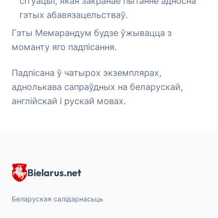
сітуацыі, якая закранае пытанне адносна
гэтых абавязацельстваў.
Гэты Мемарандум будзе ўжывацца з
моманту яго падпісання.
Падпісана ў чатырох экземплярах,
аднолькава сапраўдных на беларускай,
англійскай і рускай мовах.
Bielarus.net
Беларуская салідарнасьць