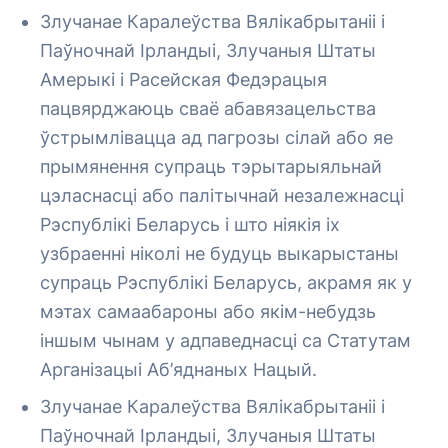
Злучанае Каралеўства Вялікабрытаніі і
Паўночнай Ірландыі, Злучаныя Штаты
Амерыкі і Расейская Федэрацыя
пацвярджаюць сваё абавязацельства
ўстрымлівацца ад пагрозы сілай або яе
прымянення супраць тэрытарыяльнай
цэласнасці або палітычнай незалежнасці
Рэспублікі Беларусь і што ніякія іх
узбраенні ніколі не будуць выкарыстаны
супраць Рэспублікі Беларусь, акрамя як у
мэтах самаабароны або якім-небудзь
іншым чынам у адпаведнасці са Статутам
Арганізацыі Аб’яднаных Нацый.
Злучанае Каралеўства Вялікабрытаніі і
Паўночнай Ірландыі, Злучаныя Штаты