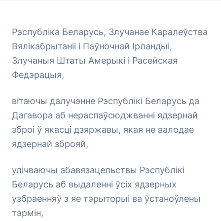
Рэспубліка Беларусь, Злучанае Каралеўства
Вялікабрытаніі і Паўночнай Ірландыі,
Злучаныя Штаты Амерыкі і Расейская
Федэрацыя,
вітаючы далучэнне Рэспублікі Беларусь да
Дагавора аб нераспаўсюджванні ядзернай
зброі ў якасці дзяржавы, якая не валодае
ядзернай зброяй,
улічваючы абавязацельствы Рэспублікі
Беларусь аб выдаленні ўсіх ядзерных
узбраенняў з яе тэрыторыі ва ўстаноўлены
тэрмін,