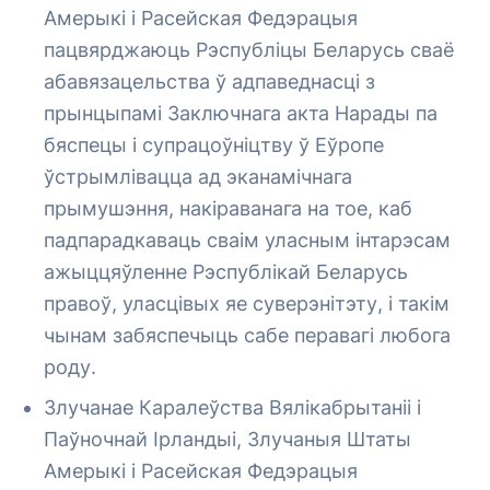
Амерыкі і Расейская Федэрацыя
пацвярджаюць Рэспубліцы Беларусь сваё
абавязацельства ў адпаведнасці з
прынцыпамі Заключнага акта Нарады па
бяспецы і супрацоўніцтву ў Еўропе
ўстрымлівацца ад эканамічнага
прымушэння, накіраванага на тое, каб
падпарадкаваць сваім уласным інтарэсам
ажыццяўленне Рэспублікай Беларусь
правоў, уласцівых яе суверэнітэту, і такім
чынам забяспечыць сабе перавагі любога
роду.
Злучанае Каралеўства Вялікабрытаніі і
Паўночнай Ірландыі, Злучаныя Штаты
Амерыкі і Расейская Федэрацыя