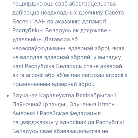
пацвярджаюць сваё абавязацельства
дабівацца неадкладных дзеянняў Савета
Бяспекі ААН па аказанню дапамогі
Рэспубліцы Беларусь як дзяржаве -
удзельніцы Дагавора аб
нераспаўсюджванні ядзернай зброі, якая
не валодае ядзернай зброяй, у выпадку,
калі Рэспубліка Беларусь стане ахвярай
акта агрэсіі або аб’ектам пагрозы агрэсіі з
прымяненнем ядзернай зброі.
Злучанае Каралеўства Вялікабрытаніі і
Паўночнай Ірландыі, Злучаныя Штаты
Амерыкі і Расейская Федэрацыя
пацвярджаюць у адносінах да Рэспублікі
Беларусь сваё абавязацельства не