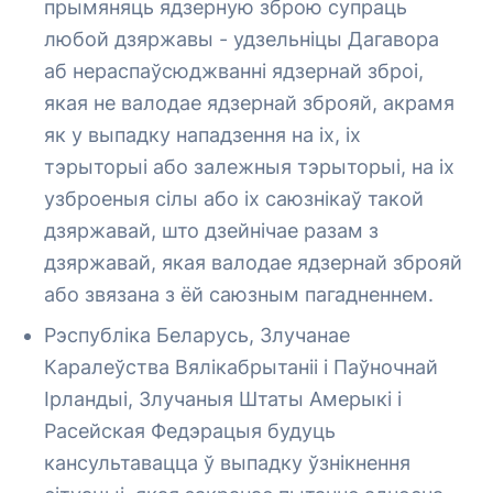
прымяняць ядзерную зброю супраць
любой дзяржавы - удзельніцы Дагавора
аб нераспаўсюджванні ядзернай зброі,
якая не валодае ядзернай зброяй, акрамя
як у выпадку нападзення на іх, іх
тэрыторыі або залежныя тэрыторыі, на іх
узброеныя сілы або іх саюзнікаў такой
дзяржавай, што дзейнічае разам з
дзяржавай, якая валодае ядзернай зброяй
або звязана з ёй саюзным пагадненнем.
Рэспубліка Беларусь, Злучанае
Каралеўства Вялікабрытаніі і Паўночнай
Ірландыі, Злучаныя Штаты Амерыкі і
Расейская Федэрацыя будуць
кансультавацца ў выпадку ўзнікнення