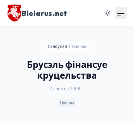
Bielarus.net
Галоўная
Навіны
Брусэль фінансуе
круцельства
7 снежня 2006 г.
Навіны