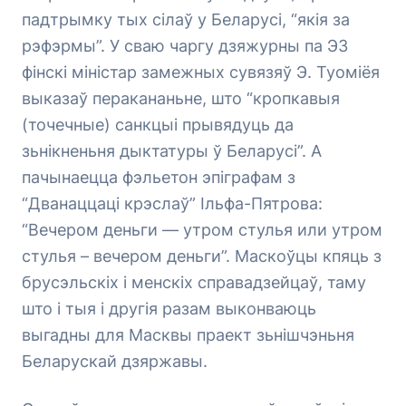
падтрымку тых сілаў у Беларусі, “якія за
рэфэрмы”. У сваю чаргу дзяжурны па ЭЗ
фінскі міністар замежных сувязяў Э. Туоміёя
выказаў перакананьне, што “кропкавыя
(точечные) санкцыі прывядуць да
зьнікненьня дыктатуры ў Беларусі”. А
пачынаецца фэльетон эпіграфам з
“Дванаццаці крэслаў” Ільфа-Пятрова:
“Вечером деньги — утром стулья или утром
стулья – вечером деньги”. Маскоўцы кпяць з
брусэльскіх і менскіх справадзейцаў, таму
што і тыя і другія разам выконваюць
выгадны для Масквы праект зьнішчэньня
Беларускай дзяржавы.