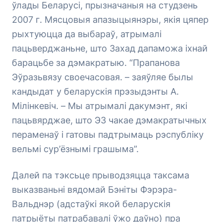
ўлады Беларусі, прызначаныя на студзень
2007 г. Мясцовыя апазыцыянэры, якія цяпер
рыхтуюцца да выбараў, атрымалі
пацьверджаньне, што Захад дапаможа іхнай
барацьбе за дэмакратыю. “Прапанова
Эўразьвязу своечасовая. – заяўляе былы
кандыдат у беларускія прэзыдэнты А.
Мілінкевіч. – Мы атрымалі дакумэнт, які
пацьвярджае, што ЭЗ чакае дэмакратычных
пераменаў і гатовы падтрымаць рэспубліку
вельмі сур’ёзнымі грашыма”.
Далей па тэксьце прыводзяцца таксама
выказваньні вядомай Бэніты Фэрэра-
Вальднэр (адстаўкі якой беларускія
патрыёты патрабавалі ўжо даўно) пра