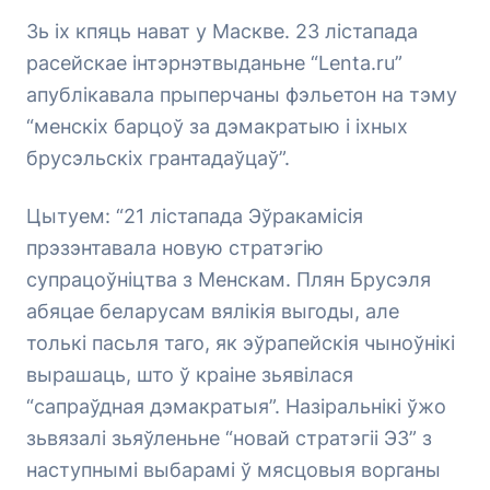
Зь іх кпяць нават у Маскве. 23 лістапада
расейскае інтэрнэтвыданьне “Lenta.ru”
апублікавала прыперчаны фэльетон на тэму
“менскіх барцоў за дэмакратыю і іхных
брусэльскіх грантадаўцаў”.
Цытуем: “21 лістапада Эўракамісія
прэзэнтавала новую стратэгію
супрацоўніцтва з Менскам. Плян Брусэля
абяцае беларусам вялікія выгоды, але
толькі пасьля таго, як эўрапейскія чыноўнікі
вырашаць, што ў краіне зьявілася
“сапраўдная дэмакратыя”. Назіральнікі ўжо
зьвязалі зьяўленьне “новай стратэгіі ЭЗ” з
наступнымі выбарамі ў мясцовыя ворганы