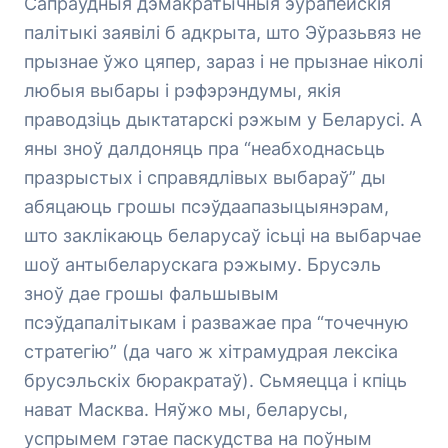
Сапраўдныя дэмакратычныя эўрапейскія
палітыкі заявілі б адкрыта, што Эўразьвяз не
прызнае ўжо цяпер, зараз і не прызнае ніколі
любыя выбары і рэфэрэндумы, якія
праводзіць дыктатарскі рэжым у Беларусі. А
яны зноў далдоняць пра “неабходнасьць
празрыстых і справядлівых выбараў” ды
абяцаюць грошы псэўдаапазыцыянэрам,
што заклікаюць беларусаў ісьці на выбарчае
шоў антыбеларускага рэжыму. Брусэль
зноў дае грошы фальшывым
псэўдапалітыкам і разважае пра “точечную
стратегію” (да чаго ж хітрамудрая лексіка
брусэльскіх бюракратаў). Сьмяецца і кпіць
нават Масква. Няўжо мы, беларусы,
успрымем гэтае паскудства на поўным