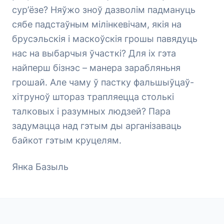
сур’ёзе? Няўжо зноў дазволім падмануць
сябе падстаўным мілінкевічам, якія на
брусэльскія і маскоўскія грошы павядуць
нас на выбарчыя ўчасткі? Для іх гэта
найперш бізнэс – манера зарабляньня
грошай. Але чаму ў пастку фальшыўцаў-
хітруноў штораз трапляецца столькі
талковых і разумных людзей? Пара
задумацца над гэтым ды арганізаваць
байкот гэтым круцелям.
Янка Базыль