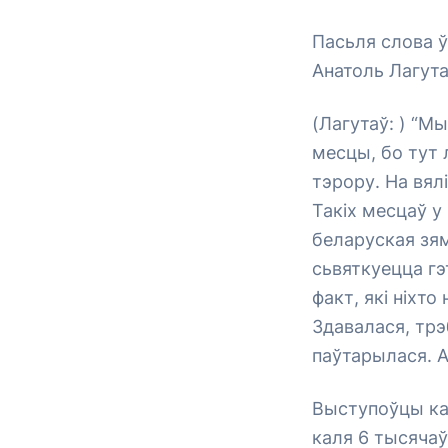
Пасьля слова 
Анатоль Лагута
(Лагутаў: ) “М
месцы, бо тут 
тэрору. На вял
Такіх месцаў у
беларуская зя
сьвяткуецца гэ
факт, які ніхто
Здавалася, трэ
паўтарылася. Ал
Выступоўцы каз
каля 6 тысячаў