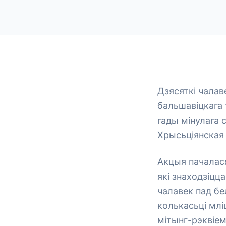
Дзясяткі чалав
бальшавіцкага 
гады мінулага 
Хрысьціянская 
Акцыя пачалас
які знаходзіцц
чалавек пад бе
колькасьці млі
мітынг-рэквіем