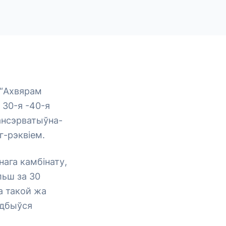
 “Ахвярам
 30-я -40-я
ансэрватыўна-
г-рэквіем.
ага камбінату,
льш за 30
а такой жа
адбыўся