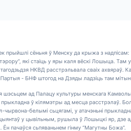
ек прыйшлі сёньня ў Менску да крыжа з надпісам:
тэрору”, які стаіць у яры каля вёскі Лошыца. Там у
стагодзьдзя НКВД расстрэльвала сваіх ахвяраў. К
Партыя - БНФ штогод на Дзяды ладзіць там мітын
я шэсьцем ад Палацу культуры менскага Камвольн
а прыкладна ў кілямэтры ад месца расcтрэлаў. Бо
л-чырвона-белымі сьцягамі, у атачэньні прыкладн
цыянтаў у цывільным, рушыла ў Лошыцкі яр, дзе 
. Ён пачаўся сьпяваньнем гінму “Магутны Божа”.