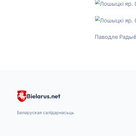
Паводле Радыё
Bielarus.net
Беларуская салідарнасьць