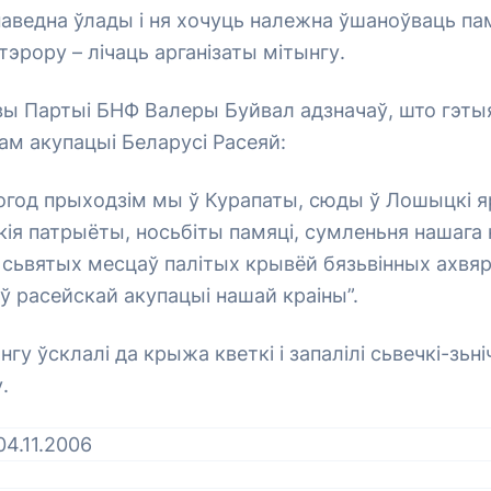
аведна ўлады і ня хочуць належна ўшаноўваць па
тэрору – лічаць арганізаты мітынгу.
ы Партыі БНФ Валеры Буйвал адзначаў, што гэтыя
ам акупацыі Беларусі Расеяй:
тогод прыходзім мы ў Курапаты, сюды ў Лошыцкі я
кія патрыёты, носьбіты памяці, сумленьня нашага
 сьвятых месцаў палітых крывёй бязьвінных ахвяр
ў расейскай акупацыі нашай краіны”.
нгу ўсклалі да крыжа кветкі і запалілі сьвечкі-зьн
.