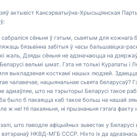
ўзяў актывіст Кансэрватыўна-Хрысьціянская Парт
ў:
ы сабраліся сёньня ў гэтым, сьвятым для кожнага 
ляжаць бязьвінна забітыя ў часы бальшавіцка-рас
ікі жаль, Дзяды сёньня не адзначаюцца на дзяржа
 Беларусі вельмі шмат. Гэта ня толькі Курапаты і Л
мля выкладзеная косткамі нашых людзей. Здаецца,
тае чалавечае, нацыянальнае сьвята беларусаў? Г
 не адмаўляе, што на тэрыторыі Беларусі такое раб
ба было б пакаяцца каб такое больш на нашай зям
е ж не! Ні пакаяньня, ні прызнаньня гэтага факту 
алі, што паводле афіцыйных зьвестак у Беларусі
 вэтэранаў НКВД-МГБ СССР. Ніхто іх да адказнась