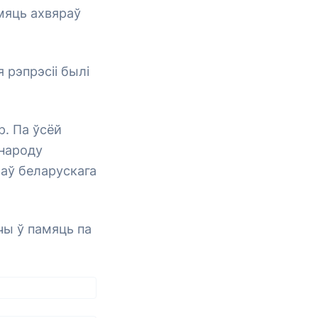
мяць ахвяраў
 рэпрэсіі былі
р. Па ўсёй
 народу
аў беларускага
ічы ў памяць па