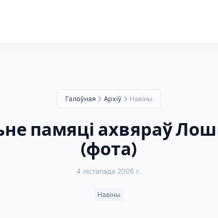
Галоўная
Архіў
Навіны
не памяці ахвяраў Лош
(фота)
4 лістапада 2006 г.
Навіны