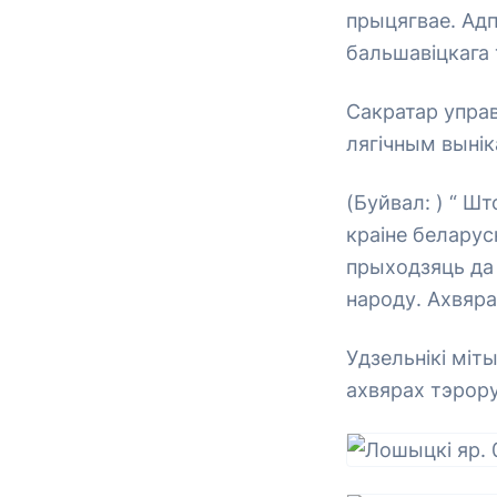
прыцягвае. Адп
бальшавіцкага 
Сакратар управ
лягічным вынік
(Буйвал: ) “ Ш
краіне беларус
прыходзяць да
народу. Ахвяра
Удзельнікі міты
ахвярах тэрору