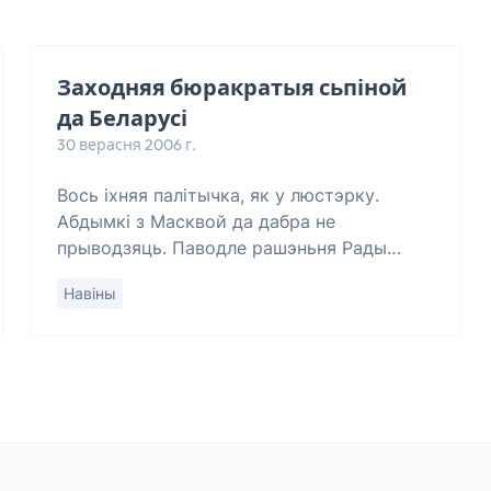
Заходняя бюракратыя сьпіной
да Беларусі
30 верасня 2006 г.
Вось іхняя палітычка, як у люстэрку.
Абдымкі з Масквой да дабра не
прыводзяць. Паводле рашэньня Рады
Эўразьвязу, ад 1 студзеня 2007 году
Навіны
маюць павялічыцца да 60 эўра кошты на
візы ў краіны Эўразьвязу