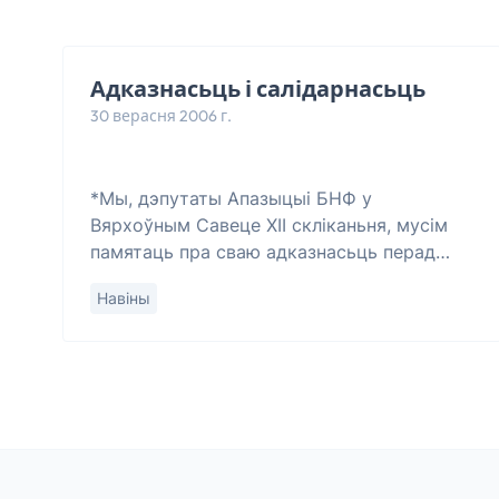
Адказнасьць і салідарнасьць
30 верасня 2006 г.
*Мы, дэпутаты Апазыцыі БНФ у
Вярхоўным Савеце ХІІ скліканьня, мусім
памятаць пра сваю адказнасьць перад
гісторыяй, адзін перад адным і перад
Навіны
справай, якая воляю лёсу стала галоўнай
ў нашым жыцьці.