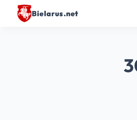
Bielarus.net
3