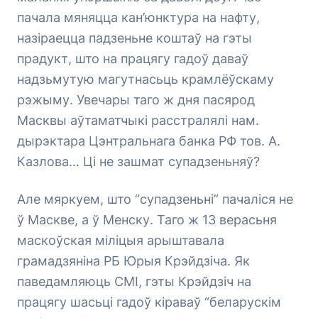
пачала мяняцца кан’юнктура на нафту,
назіраецца падзеньне коштаў на гэты
прадукт, што на працягу гадоў даваў
надзьмутую магутнасьць крамлёўскаму
рэжыму. Увечары таго ж дня пасярод
Масквы аўтаматчыкі расстралялі нам.
дырэктара Цэнтральнага банка РФ тов. А.
Казлова… Ці не зашмат супадзеньняў?
Але мяркуем, што “супадзеньні” пачаліся не
ў Маскве, а ў Менску. Таго ж 13 верасьня
маскоўская міліцыя арыштавала
грамадзяніна РБ Юрыя Крэйдзіча. Як
паведамляюць СМІ, гэты Крэйдзіч на
працягу шасьці гадоў кіраваў “беларускім