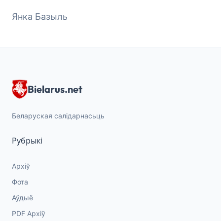
Янка Базыль
Bielarus.net
Беларуская салідарнасьць
Рубрыкі
Архіў
Фота
Аўдыё
PDF Архіў