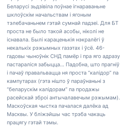
Беларусі зьдзівіла поўнае ігнараваньне
шклоўскім начальствам і ягоным
тэлебачаньнем гэтай сумнай падзеі. Для БТ
проста не было такой асобы, ніколі не
існавала. Былі караценькія нэкралёгі ў
некалькіх рэжымных газэтах і ўсё. 46-
гадовы чыноўнік СНД памёр і пра яго адразу
пастараліся забыцца… Падобна, што прагніў
і пачаў правальвацца ня проста “калідор” па
кампутарах (гэта нішто ў параўнаньні з
“беларускім калідорам” па продажы
расейскай зброі антычалавечым рэжымам).
Маскоўская чыстка пачалася далёка ад
Масквы. У бліжэйшы час трэба чакаць
працягу гэтай тэмы.