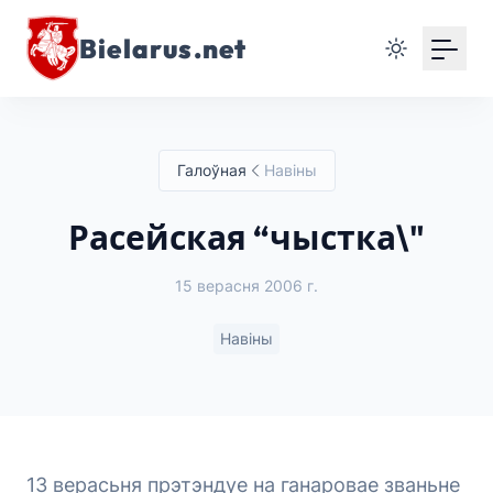
Bielarus.net
Галоўная
Навіны
Расейская “чыстка\"
15 верасня 2006 г.
Навіны
13 верасьня прэтэндуе на ганаровае званьне