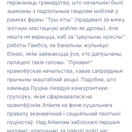
пераканаць грамадзтва, што начальнікі былі
зьвязаны з падпольным гандлем мэбляй у
рамках фірмы “Тры кіты” (прадавалі за мяжу
элітную мастацкую мэблю як дровы). Але
нешта ня верыцца, каб за “цешчыны крэслы”
работы Гамбса, за банальны жульніцкі
бізнэс, якім займаюцца ўсе, хто дапушчаны,
паляцелі такія галовы. “Лукавит”
крамлёўскае начальства, хавае сапраўдныя
прычыны маштабнай акцыі. Падобна, што
каманда Пуціна ліквідуе канкурэнтную
групоўку, якая сфармавалася на
крамлёўскім Алімпе на фоне суцэльнага
правалу эканамічнай і сацыяльнай палітыкі
пуціністаў. Над Алімпам забліскалі першыя
маланкі: упэршыню за даволі доўгі час