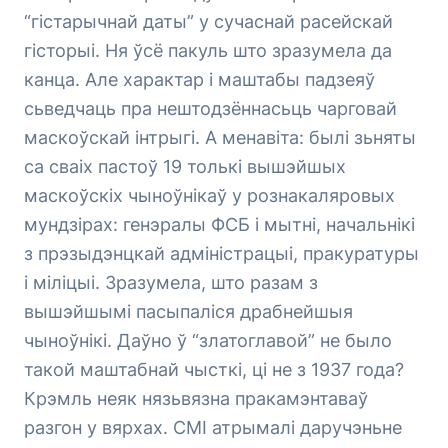
“гістарычнай даты” у сучаснай расейскай
гісторыі. Ня ўсё пакуль што зразумела да
канца. Але характар і маштабы падзеяў
сьведчаць пра нештодзённасьць чарговай
маскоўскай інтрыгі. А менавіта: былі зьняты
са сваіх пастоў 19 толькі вышэйшых
маскоўскіх чыноўнікаў у рознакаляровых
мундзірах: генэралы ФСБ і мытні, начальнікі
з прэзыдэнцкай адміністрацыі, пракуратуры
і міліцыі. Зразумела, што разам з
вышэйшымі пасыпаліся драбнейшыя
чыноўнікі. Даўно ў “златоглавой” не было
такой маштабнай чысткі, ці не з 1937 года?
Крэмль неяк нязьвязна пракамэнтаваў
разгон у вярхах. СМІ атрымалі даручэньне