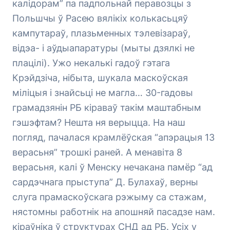
калідорам” па падпольнай перавозцы з
Польшчы ў Расею вялікіх колькасьцяў
кампутараў, плазьменных тэлевізараў,
відэа- і аўдыапаратуры (мыты дзялкі не
плацілі). Ужо некалькі гадоў гэтага
Крэйдзіча, нібыта, шукала маскоўская
міліцыя і знайсьці не магла… 30-гадовы
грамадзянін РБ кіраваў такім маштабным
гэшэфтам? Нешта ня верыцца. На наш
погляд, пачалася крамлёўская “апэрацыя 13
верасьня” трошкі раней. А менавіта 8
верасьня, калі ў Менску нечакана памёр “ад
сардэчнага прыступа” Д. Булахаў, верны
слуга прамаскоўскага рэжыму са стажам,
нястомны работнік на апошняй пасадзе нам.
кіраўніка ў структурах СНД ад РБ. Усіх у