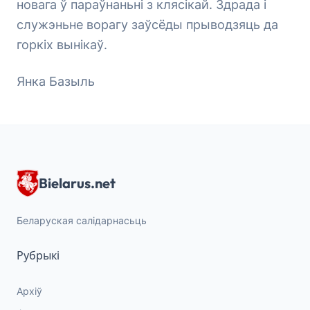
новага ў параўнаньні з клясікай. Здрада і
служэньне ворагу заўсёды прыводзяць да
горкіх вынікаў.
Янка Базыль
Bielarus.net
Беларуская салідарнасьць
Рубрыкі
Архіў