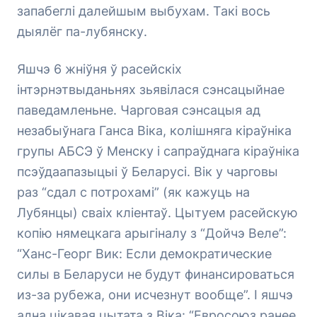
запабеглі далейшым выбухам. Такі вось
дыялёг па-лубянску.
Яшчэ 6 жніўня ў расейскіх
інтэрнэтвыданьнях зьявілася сэнсацыйнае
паведамленьне. Чарговая сэнсацыя ад
незабыўнага Ганса Віка, колішняга кіраўніка
групы АБСЭ ў Менску і сапраўднага кіраўніка
псэўдаапазыцыі ў Беларусі. Вік у чарговы
раз “сдал с потрохамі” (як кажуць на
Лубянцы) сваіх кліентаў. Цытуем расейскую
копію нямецкага арыгіналу з “Дойчэ Веле”:
“Ханс-Георг Вик: Если демократические
силы в Беларуси не будут финансироваться
из-за рубежа, они исчезнут вообще”. І яшчэ
адна цікавая цытата з Віка: “Евросоюз ранее