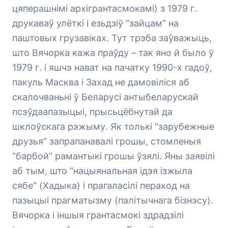
цяперашнімі архігрантасмокамі) з 1979 г.
друкаваў улёткі і езьдзіў “зайцам” на
паштовых грузавіках. Тут трэба заўважыць,
што Вячорка кажа праўду – так яно й было ў
1979 г. і яшчэ нават на пачатку 1990-х гадоў,
пакуль Масква і Захад не дамовіліся аб
скалочваньні ў Беларусі антыбеларускай
псэўдаапазыцыі, прысьцёбнутай да
шклоўскага рэжыму. Як толькі “зарубежные
друзья” запрапанавалі грошы, стомленыя
“барбой” рамантыкі грошы ўзялі. Яны заявілі
аб тым, што “нацыянальная ідэя ізжыла
сябе” (Хадыка) і прагаласілі пераход на
пазыцыі прагматызму (палітычнага бізнэсу).
Вячорка і іншыя грантасмокі здрадзілі