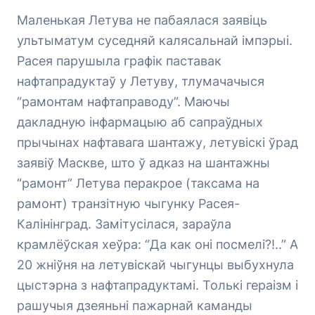
Маленькая Летува не пабаялася заявіць
ультыматум суседняй калясальнай імпэрыі.
Расея парушыла графік паставак
нафтапрадуктаў у Летуву, тлумачачыся
“рамонтам нафтаправоду”. Маючы
дакладную інфармацыю аб сапраўдных
прычынах нафтавага шантажу, летувіскі ўрад
заявіў Маскве, што ў адказ на шантажны
“рамонт” Летува перакрое (таксама на
рамонт) транзітную чыгунку Расея-
Калінінград. Замітусілася, зараўла
крамлёўская хеўра: “Да как оні посмелі?!..” А
20 жніўня на летувіскай чыгунцы выбухнула
цыстэрна з нафтапрадуктамі. Толькі гераізм і
рашучыя дзеяньні пажарнай каманды