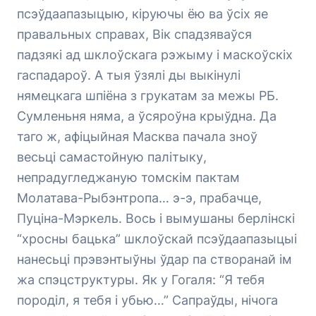
псэўдаапазыцыю, кіруючы ёю ва ўсіх яе
правальных справах, Вік спадзяваўся
падзякі ад шклоўскага рэжыму і маскоўскіх
гаспадароў. А тыя ўзялі ды выкінулі
нямецкага шпіёна з грукатам за межы РБ.
Сумленьня няма, а ўсяроўна крыўдна. Да
таго ж, афіцыйная Масква пачала зноў
весьці самастойную палітыку,
непрадугледжаную томскім пактам
Молатава-Рыбэнтропа… э-э, прабачце,
Пуціна-Мэркель. Вось і вымушаны берлінскі
“хросны бацька” шклоўскай псэўдаапазыцыі
нанесьці прэвэнтыўны ўдар па створанай ім
жа спэцструктуры. Як у Гогаля: “Я тебя
породіл, я тебя і убью…” Сапраўды, нічога