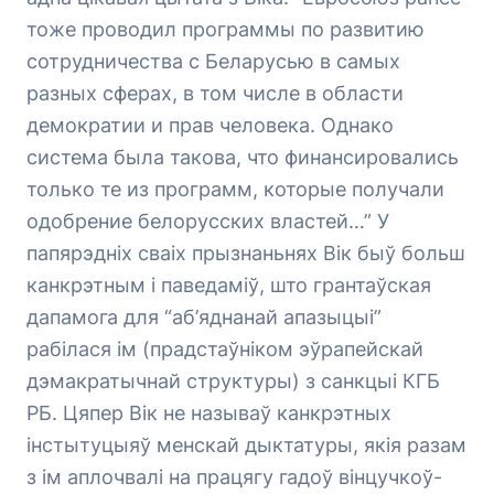
тоже проводил программы по развитию
сотрудничества с Беларусью в самых
разных сферах, в том числе в области
демократии и прав человека. Однако
система была такова, что финансировались
только те из программ, которые получали
одобрение белорусских властей…” У
папярэдніх сваіх прызнаньнях Вік быў больш
канкрэтным і паведаміў, што грантаўская
дапамога для “аб’яднанай апазыцыі”
рабілася ім (прадстаўніком эўрапейскай
дэмакратычнай структуры) з санкцыі КГБ
РБ. Цяпер Вік не называў канкрэтных
інстытуцыяў менскай дыктатуры, якія разам
з ім аплочвалі на працягу гадоў вінцучкоў-