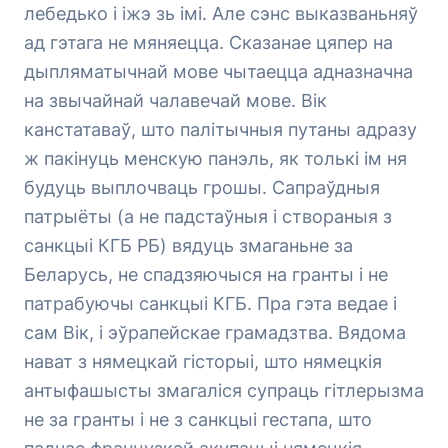
лебедько і іжэ зь імі. Але сэнс выказваньняў
ад гэтага не мяняецца. Сказанае цяпер на
дыпляматычнай мове чытаецца адназначна
на звычайнай чалавечай мове. Вік
канстатаваў, што палітычныя путаны адразу
ж пакінуць менскую панэль, як толькі ім ня
будуць выплочваць грошы. Сапраўдныя
патрыёты (а не падстаўныя і створаныя з
санкцыі КГБ РБ) вядуць змаганьне за
Беларусь, не спадзяючыся на гранты і не
патрабуючы санкцыі КГБ. Пра гэта ведае і
сам Вік, і эўрапейскае грамадзтва. Вядома
нават з нямецкай гісторыі, што нямецкія
антыфашысты змагаліся супраць гітлерызма
не за гранты і не з санкцыі гестапа, што