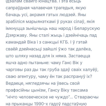
ідэалам свайго юнацтва. Гэта ёсьць
сапраўдная чалавечая трагедыя, якую
бачаць усі, акрамя гэтых людзей. Яны
зрабіліся марыянэткамі ў руках сілаў, якія
імкнуцца зьнішчыць наш народ і Беларускую
Дзяржаву. Яны сталі жыць і дзейнічаць пад
камандай Віка і з санкцыі КГБ. І ў гэтай
сваёй дзейнасьці зайшлі ўжо так далёка,
што шляху назад для іх няма. Застаецца
яшчэ адно пытаньне: чаму Ганс Вік у
чарговы раз ды так груба здаў сваіх халуёў,
сваю агентуру, чаму ён так распрануў іх?
Ведаеце, нягледзячы на ўвесь свой
прафэсійны цынізм, Гансу Віку таксама
“нічто человеческое не чуждо”… Ствараючы
на прыканцы 1990-х гадоў падстаўную