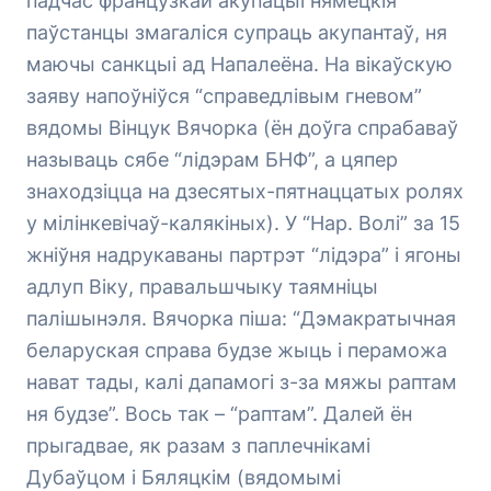
падчас французкай акупацыі нямецкія
паўстанцы змагаліся супраць акупантаў, ня
маючы санкцыі ад Напалеёна. На вікаўскую
заяву напоўніўся “справедлівым гневом”
вядомы Вінцук Вячорка (ён доўга спрабаваў
называць сябе “лідэрам БНФ”, а цяпер
знаходзіцца на дзесятых-пятнаццатых ролях
у мілінкевічаў-калякіных). У “Нар. Волі” за 15
жніўня надрукаваны партрэт “лідэра” і ягоны
адлуп Віку, правальшчыку таямніцы
палішынэля. Вячорка піша: “Дэмакратычная
беларуская справа будзе жыць і пераможа
нават тады, калі дапамогі з-за мяжы раптам
ня будзе”. Вось так – “раптам”. Далей ён
прыгадвае, як разам з паплечнікамі
Дубаўцом і Бяляцкім (вядомымі