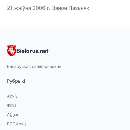
21 жніўня 2006 г. Зянон Пазьняк
Bielarus.net
Беларуская салідарнасьць
Рубрыкі
Архіў
Фота
Аўдыё
PDF Архіў