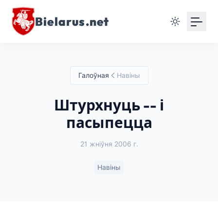
Bielarus.net
Галоўная
Навіны
Штурхнуць -- і
пасыпецца
21 жніўня 2006 г.
Навіны