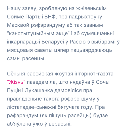
Нашу заяву, зробленую на жнівеньскім
Сойме Партыі БНФ, пра падрыхтоўку
Масквой рэфэрэндуму аб так званым
“канстытуцыйным акце” і аб сумяшчэньні
інкарпарацыі Беларусі ў Расею з выбарамі ў
мясцовыя саветы цяпер пацьвярджаюць
самы расейцы.
Сёньня расейская жоўтая інтэрнэт-газэта
“Жізнь”
паведаміла, што нядаўна ў Сочы
Пуцін і Лукашэнка дамовіліся пра
правядзеньне такога рэфэрэндуму ў
лістападзе-сьнежні бягучага году. Пра
рэфэрэндум (як пішуць расейцы) будзе
аб’яўлена ўжо ў верасьні.