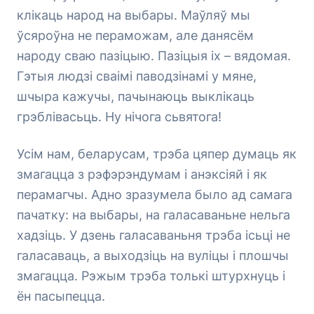
клікаць народ на выбары. Маўляў мы
ўсяроўна не пераможам, але данясём
народу сваю пазіцыю. Пазіцыя іх – вядомая.
Гэтыя людзі сваімі паводзінамі у мяне,
шчыра кажучы, пачынаюць выклікаць
грэблівасьць. Ну нічога сьвятога!
Усім нам, беларусам, трэба цяпер думаць як
змагацца з рэфэрэндумам і анэксіяй і як
перамагчы. Адно зразумела было ад самага
пачатку: на выбары, на галасаваньне нельга
хадзіць. У дзень галасаваньня трэба ісьці не
галасаваць, а выходзіць на вуліцы і плошчы
змагацца. Рэжым трэба толькі штурхнуць і
ён пасыпецца.