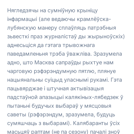
Нягледзячы на сумніўную крыніцу
інфармацыі (але ведаючы крамлёўска-
лубянскую манеру сплаўляць патрэбныя
зьвесткі праз журналістаў ды жырыноўскіх)
аднесьціся да гэтага трывожнага
паведамленьня трэба ўважліва. Зразумела
адно, што Масква сапраўды рыхтуе нам
чарговую рэфэрэндумную пятлю, плянуе
нацыянальны суіцыд уласнымі рукамі. Гэта
пацьвярджае і штучная актывізацыя
падстаўной апазыцыі калякіных-лябедзек ў
пытаньні будучых выбараў у мясцовыя
саветы (рэфэрэндум, зразумела, будуць
сумяшчаць з выбарамі). Калябаранты ўсіх
масьцяў раптам (не па сезону) пачалі зноў