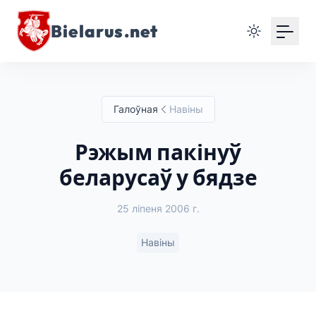
Bielarus.net
Галоўная
Навіны
Рэжым пакінуў
беларусаў у бядзе
25 ліпеня 2006 г.
Навіны