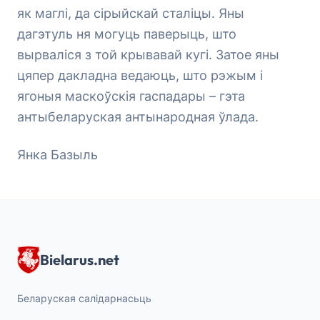
як маглі, да сірыйскай сталіцы. Яны
дагэтуль ня могуць паверыць, што
вырваліся з той крывавай кугі. Затое яны
цяпер дакладна ведаюць, што рэжым і
ягоныя маскоўскія гаспадары – гэта
антыбеларуская антынародная ўлада.
Янка Базыль
Bielarus.net
Беларуская салідарнасьць