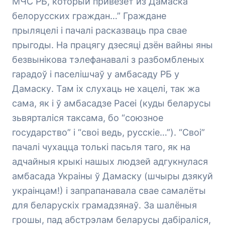
МЧС РБ, который привезёт из Дамаска
белорусских граждан…” Граждане
прыляцелі і пачалі расказваць пра свае
прыгоды. На працягу дзесяці дзён вайны яны
безвынікова тэлефанавалі з разбомбленых
гарадоў і паселішчаў у амбасаду РБ у
Дамаску. Там іх слухаць не хацелі, так жа
сама, як і ў амбасадзе Расеі (куды беларусы
зьвярталіся таксама, бо “союзное
государство” і “своі ведь, русскіе…”). “Своі”
пачалі чухацца толькі пасьля таго, як на
адчайныя крыкі нашых людзей адгукнулася
амбасада Украіны ў Дамаску (шчыры дзякуй
украінцам!) і запрапанавала свае самалёты
для беларускіх грамадзянаў. За шалёныя
грошы, пад абстрэлам беларусы дабіраліся,