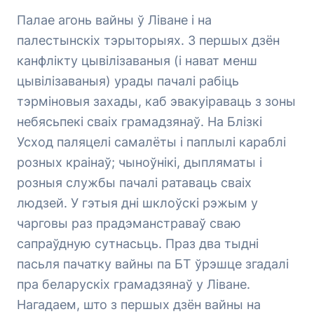
Палае агонь вайны ў Ліване і на
палестынскіх тэрыторыях. З першых дзён
канфлікту цывілізаваныя (і нават менш
цывілізаваныя) урады пачалі рабіць
тэрміновыя захады, каб эвакуіраваць з зоны
небясьпекі сваіх грамадзянаў. На Блізкі
Усход паляцелі самалёты і паплылі караблі
розных краінаў; чыноўнікі, дыпляматы і
розныя службы пачалі ратаваць сваіх
людзей. У гэтыя дні шклоўскі рэжым у
чарговы раз прадэманстраваў сваю
сапраўдную сутнасьць. Праз два тыдні
пасьля пачатку вайны па БТ ўрэшце згадалі
пра беларускіх грамадзянаў у Ліване.
Нагадаем, што з першых дзён вайны на