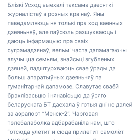
Блізкі Усход выехалі таксама дзесяткі
журналістаў з розных краінаў. Яны
паведамляюць ня толькі пра ход ваенных
дзеяньняў, але паўсюль разшукваюць і
даюць інфармацыю пра сваіх
суграмадзянаў, вельмі часта дапамагаючы
злучыцца семьям, знайсьці згубленых
дзяцей, падштурхваюць свае ўрады да
больш апэратыўных дзеяньняў па
гуманітарнай дапамозе. Славутае сваёй
брахлівасьцю і нянавісьцю да ўсяго
беларускага БТ даехала ў гэтыя дні не далей
за аэрапорт “Менск-2”. Чарговая
тэлебалаболка адбарабаніла нам, што
“отсюда улетит и сюда прилетит самолёт