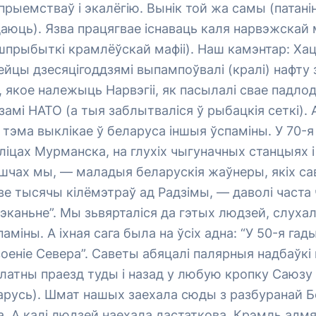
прыемстваў і экалёгію. Вынік той жа самы (патан
юць). Язва працягвае існаваць каля нарвэжскай 
прыбыткі крамлёўскай мафіі). Наш камэнтар: Хац
сейцы дзесяцігоддзямі выпампоўвалі (кралі) нафту
, якое належыць Нарвэгіі, як пасылалі свае падлодк
замі НАТО (а тыя заблытваліся ў рыбацкія сеткі). 
тэма выклікае ў беларуса іншыя ўспаміны. У 70-я
іцах Мурманска, на глухіх чыгуначных станцыях і
шчах мы, — маладыя беларускія жаўнеры, якіх са
ьве тысячы кілёмэтраў ад Радзімы, — даволі часта 
цэканьне”. Мы зьвярталіся да гэтых людзей, слухал
паміны. А іхная сага была на ўсіх адна: “У 50-я га
военіе Севера”. Саветы абяцалі палярныя надбаўкі 
платны праезд туды і назад у любую кропку Саюзу
ларусь). Шмат нашых заехала сюды з разбуранай Б
. А калі людзей наехала дастаткова, Крэмль адмян