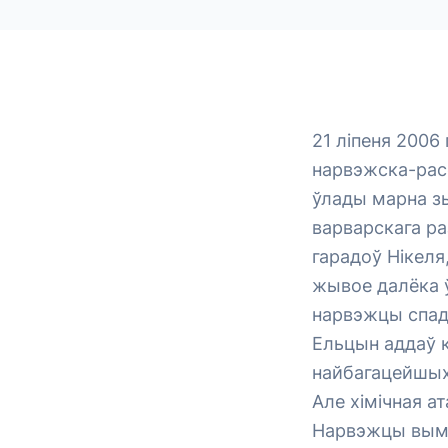
21 ліпеня 2006
нарвэжска-расе
ўлады марна зь
варварскага р
гарадоў Нікеля
жывое далёка ў
нарвэжцы спад
Ельцын аддаў к
найбагацейшых
Але хімічная а
Нарвэжцы выму