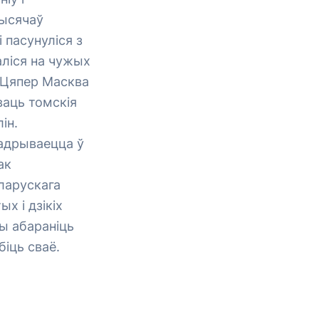
тысячаў
 пасунуліся з
аліся на чужых
. Цяпер Масква
ваць томскія
ін.
надрываецца ў
ак
еларускага
х і дзікіх
ны абараніць
іць сваё.