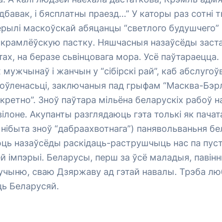
бавак, і бясплатны праезд…” У каторы раз сотні 
рылі маскоўскай абяцанцы “светлого будушчего” і
ў крамлёўскую пастку. Няшчасныя назаўсёды заст
тах, на беразе сьвінцовага мора. Усё паўтараецца
 мужчынаў і жанчын у “сібірскі рай”, каб абслугоў
оўленасьці, заключаныя пад грыфам “Масква-Бэрл
ретно”. Зноў паўтара мільёна беларускіх рабоў 
ілоне. Акупанты разглядаюць гэта толькі як пачат
і нібыта зноў “дабраахвотнага”) панявольваньня б
ць назаўсёды раскідаць-раструшчыць нас па пусты
й імпэрыі. Беларусы, перш за ўсё маладыя, павін
учыню, сваю Дзяржаву ад гэтай навалы. Трэба люб
ь Беларусяй.
л