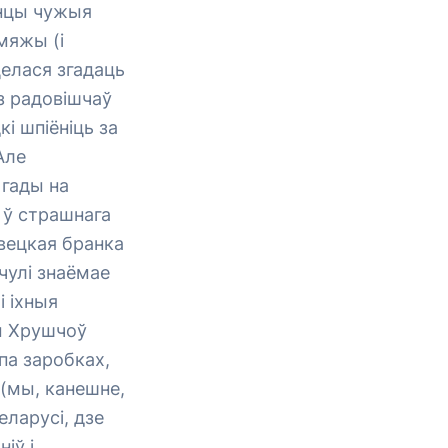
інцы чужыя
мяжы (і
елася згадаць
 з радовішчаў
і шпіёніць за
Але
 гады на
 ў страшнага
вецкая бранка
чулі знаёмае
і іхныя
ды Хрушчоў
па заробках,
 (мы, канешне,
еларусі, дзе
іў і