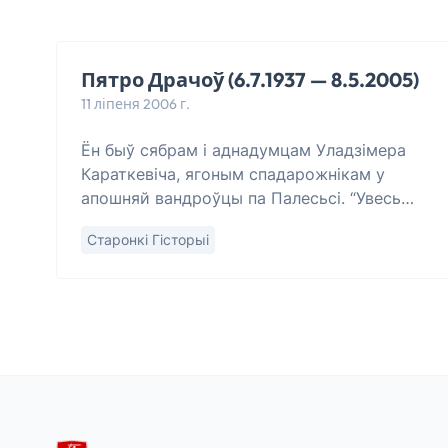
Пятро Драчоў (6.7.1937 — 8.5.2005)
11 ліпеня 2006 г.
Ён быў сябрам і аднадумцам Уладзімера
Караткевіча, ягоным спадарожнікам у
апошняй вандроўцы па Палесьсі. “Увесь
час Караткевіч як бы паказвае, куды ісьці,
Старонкі Гісторыі
як ісьці. І, мне здаецца, так будзе ўсё
жыцьц