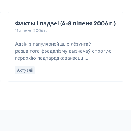
Факты і падзеі (4-8 ліпеня 2006 г.)
11 ліпеня 2006 г.
Адзін з папулярнейшых лёзунгаў
разьвітога фэадалізму вызначаў строгую
герархію падпарадкаванасьці
сярэднявечнага грамадзтва: “Васал майго
Актуаліі
васала – ня мой васал”. Як вядома,
здараюцца новыя трактоўк