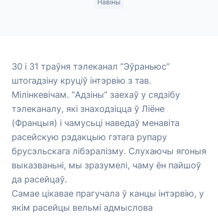
Навіны
30 і 31 траўня тэлеканал “Эўраньюс”
штогадзіну круціў інтэрвію з тав.
Мілінкевічам. “Адзіны” заехаў у сядзібу
тэлеканалу, які знаходзіцца ў Ліёне
(Францыя) і чамусьці наведаў менавіта
расейскую рэдакцыю гэтага рупару
брусэльскага лібэралізму. Слухаючы ягоныя
выказваньні, мы зразумелі, чаму ён пайшоў
да расейцаў.
Самае цікавае прагучала ў канцы інтэрвію, у
якім расейцы вельмі адмыслова