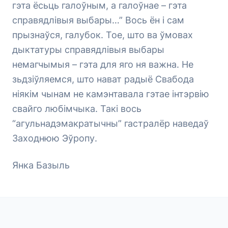
гэта ёсьць галоўным, а галоўнае – гэта
справядлівыя выбары…” Вось ён і сам
прызнаўся, галубок. Тое, што ва ўмовах
дыктатуры справядлівыя выбары
немагчымыя – гэта для яго ня важна. Не
зьдзіўляемся, што нават радыё Свабода
ніякім чынам не камэнтавала гэтае інтэрвію
свайго любімчыка. Такі вось
“агульнадэмакратычны” гастралёр наведаў
Заходнюю Эўропу.
Янка Базыль