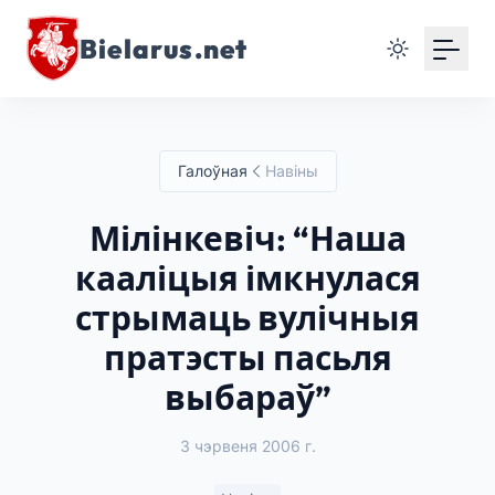
Bielarus.net
Галоўная
Навіны
Мілінкевіч: “Наша
кааліцыя імкнулася
стрымаць вулічныя
пратэсты пасьля
выбараў”
3 чэрвеня 2006 г.