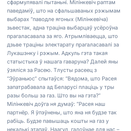
сфармулявалі пытаньні. Мілінкевіч раптам
паведаміў, што на сфальшаваных рэжымам
выбарах “паводле ягоных (Мілінкевіча)
зьвестак, адна траціна выбарцаў усёроўна
прагаласавала за яго. Атрымліваецца, што
дзьве траціны электарату прагаласавалі за
Лукашэнку і рэжым. Адкуль гэта такая
статыстыка ў нашага гаваруна? Далей яны
ўзяліся за Расею. Тлусты расеец з
“Эўраньюс” спытаўся: “Вядома, што Расея
запатрабавала ад Беларусі плаціць у тры
разы больш за газ. Што вы на гэта?”
Мілінкевіч доўга ня думаў: “Расея наш
партнёр. Я ўпэўнены, што яна ня будзе так
рабіць. Будзе павышаць кошты на газ у
некалькі этапаў. Наагул, галоўнае для нас –