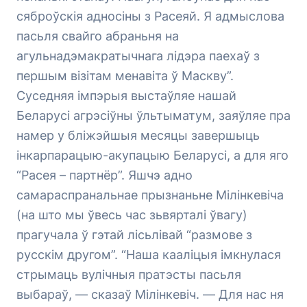
сяброўскія адносіны з Расеяй. Я адмыслова
пасьля свайго абраньня на
агульнадэмакратычнага лідэра паехаў з
першым візітам менавіта ў Маскву”.
Суседняя імпэрыя выстаўляе нашай
Беларусі агрэсіўны ўльтыматум, заяўляе пра
намер у бліжэйшыя месяцы завершыць
інкарпарацыю-акупацыю Беларусі, а для яго
“Расея – партнёр”. Яшчэ адно
самараспранальнае прызнаньне Мілінкевіча
(на што мы ўвесь час зьвярталі ўвагу)
прагучала ў гэтай лісьлівай “размове з
русскім другом”. “Наша кааліцыя імкнулася
стрымаць вулічныя пратэсты пасьля
выбараў, — сказаў Мілінкевіч. — Для нас ня