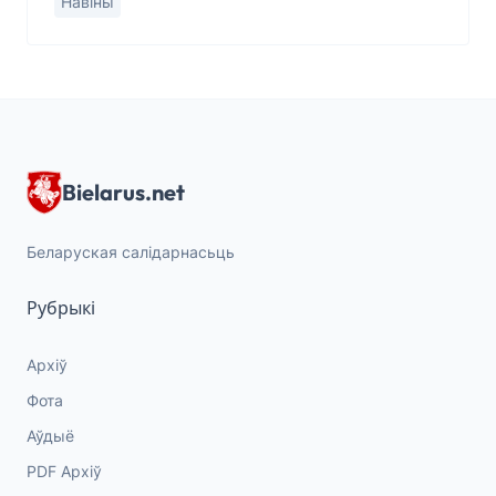
Навіны
распараджэньне аб спыненьні ўсіх формаў
субсыдаваньня
Bielarus.net
Беларуская салідарнасьць
Рубрыкі
Архіў
Фота
Аўдыё
PDF Архіў