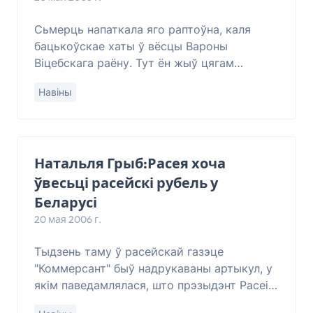
Сьмерць напаткала яго раптоўна, каля
бацькоўскае хаты ў вёсцы Вароны
Віцебскага раёну. Тут ён жыў цягам
некалькіх апошніх год, трымаючы
Навіны
невялікую гаспадарку, якая сталася
галоўным сродкам ягонага існа
Натальля Грыб:Расея хоча
ўвесьці расейскі рубель у
Беларусі
20 мая 2006 г.
Тыдзень таму ў расейскай газэце
"Коммерсант" быў надрукаваны артыкул, у
якім паведамлялася, што прэзыдэнт Расеі
Ўладзімер Пуцін 9 траўня падпісаў