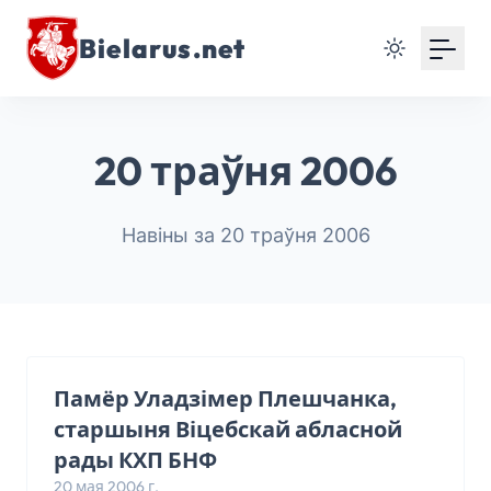
Bielarus.net
20 траўня 2006
Навіны за 20 траўня 2006
Памёр Уладзімер Плешчанка,
старшыня Віцебскай абласной
рады КХП БНФ
20 мая 2006 г.