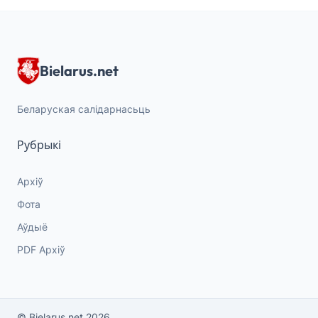
Bielarus.net
Беларуская салідарнасьць
Рубрыкі
Архіў
Фота
Аўдыё
PDF Архіў
© Bielarus.net 2026.