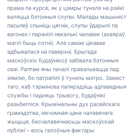
прама па курсе, як у цэмры тунэля на рэйкі
валяцца бэтонныя слупы. Малады машыніст
пасьпеў спыніць цягнік, слупы ўдарылі па
вагонах і паранілі некалькі чалавек (ахвяраў
маглі быць сотні). Але самае цікавае
адбывалася на паверхні. Брыгада
маскоўскіх будаўнікоў забівала бэтонныя
сваі. Раптам яны пачалі правальвацца пад
зямлю, бо патрапілі ў тунэль мэтро. Замест
таго, каб тэрмінова папярэдзіць адпаведныя
службы і падняць трывогу, будаўнікі
разьбегліся. Крымінальны дух расейскага
грамадзтва, нікчэмная цана чалавечага
жыцьця, бесчалавечнасьць маскоўскай
публікі – вось галоўныя фактары