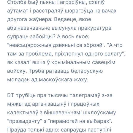
Столба быў пьяны і агрэсіўны, схапіў
аўтамат і расстраляў шэрагоўца на вачах
другога жаўнера. Ведаеце, якое
абвінавачваньне высунула пракуратура
супраць забойцы? А вось якое:
“неасьцярожныя дзеяньні са зброяй”. “А что
там за проблема, пріхлопнул одного салагу”,
як казалі яшчэ ў крымінальным савецкім
войску. Трэба ратаваць беларускую
моладзь ад маскоўскага жаху.
БТ трубіць пра тысячы тэлеграмаў з-за
мяжы ад арганізацыяў і працоўных
калектываў з віншаваньнямі шклоўскаму
“прэзыдэнту” з “перамогай на выбарах”.
Праўда толькі адно: сапраўды паступілі