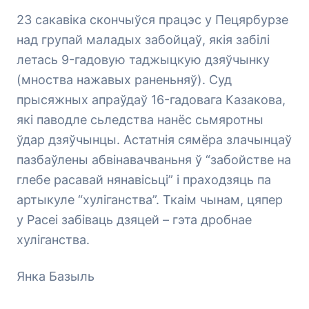
23 сакавіка скончыўся працэс у Пецярбурзе
над групай маладых забойцаў, якія забілі
летась 9-гадовую таджыцкую дзяўчынку
(мноства нажавых раненьняў). Суд
прысяжных апраўдаў 16-гадовага Казакова,
які паводле сьледства нанёс сьмяротны
ўдар дзяўчынцы. Астатнія сямёра злачынцаў
пазбаўлены абвінавачваньня ў “забойстве на
глебе расавай нянавісьці” і праходзяць па
артыкуле “хуліганства”. Ткаім чынам, цяпер
у Расеі забіваць дзяцей – гэта дробнае
хуліганства.
Янка Базыль