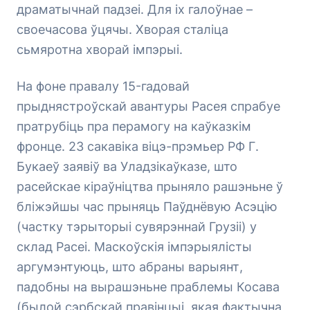
драматычнай падзеі. Для іх галоўнае –
своечасова ўцячы. Хворая сталіца
сьмяротна хворай імпэрыі.
На фоне правалу 15-гадовай
прыднястроўскай авантуры Расея спрабуе
пратрубіць пра перамогу на каўказкім
фронце. 23 сакавіка віцэ-прэмьер РФ Г.
Букаеў заявіў ва Уладзікаўказе, што
расейскае кіраўніцтва прыняло рашэньне ў
бліжэйшы час прыняць Паўднёвую Асэцію
(частку тэрыторыі сувярэннай Грузіі) у
склад Расеі. Маскоўскія імпэрыялісты
аргумэнтуюць, што абраны варыянт,
падобны на вырашэньне праблемы Косава
(былой сэрбскай правінцыі, якая фактычна