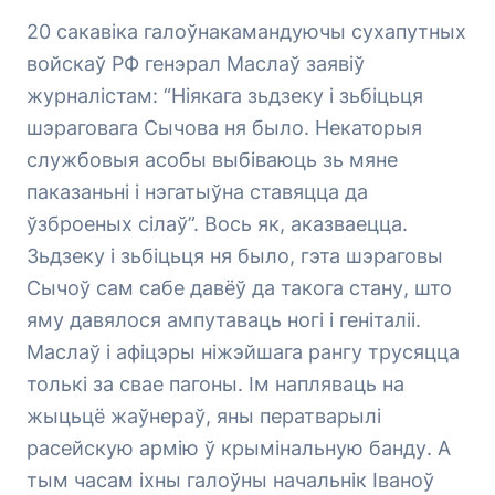
20 сакавіка галоўнакамандуючы сухапутных
войскаў РФ генэрал Маслаў заявіў
журналістам: “Ніякага зьдзеку і зьбіцьця
шэраговага Сычова ня было. Некаторыя
службовыя асобы выбіваюць зь мяне
паказаньні і нэгатыўна ставяцца да
ўзброеных сілаў”. Вось як, аказваецца.
Зьдзеку і зьбіцьця ня было, гэта шэраговы
Сычоў сам сабе давёў да такога стану, што
яму давялося ампутаваць ногі і геніталіі.
Маслаў і афіцэры ніжэйшага рангу трусяцца
толькі за свае пагоны. Ім напляваць на
жыцьцё жаўнераў, яны ператварылі
расейскую армію ў крымінальную банду. А
тым часам іхны галоўны начальнік Іваноў