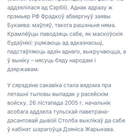
аддзялілася ад Сэрбіі). Аднак адразу ж
прэмьер РФ Фрадкоў абвергнуў заявы
Букаева: маўляў, такога рашэньня няма.
Крамлёўцы паводзяць сабе, як маскоўскія
будаўнікі: уцякаюць ад адказнасьці,
падстаўляюць адзін аднаго, выкручаюцца, а
ў выніку – нясуць бяду народам і
дзяржавам.
У сярэдзіне сакавіка стала вядома пра
леташні тыповы выпадак у расейскім
войску. 26 лістапада 2005 г. начальнік
асобага аддзела тульскай паветрана-
дэсантовай дывізіі Столба выклікаў да сабе
ў кабінэт шэрагоўца Дзяніса Жарыкава.