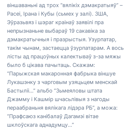
віншаваньні ад трох “вялікіх дэмакратыяў” –
Расеі, Ірана і Кубы (сьмех у залі). ЗША,
Эўразьвяз і шэраг краінаў заявілі пра
непрызнаньне выбараў 19 сакавіка за
дэмакратычныя і празрыстыя. Узурпатар,
такім чынам, застаецца ўзурпатарам. А вось
лісты ад працоўных калектываў з-за мяжы
было б цікава пачытаць. Скажам:
“Парыжская макаронная фабрыка віншуе
Лукашэнку з чарговым узяцьцем менскай
Бастыліі…” альбо “Зьмеяловы штата
Джамму і Кашмір шчасьлівыя з нагоды
пераабраньня вялікага лідэра РБ”, а можа:
“Прафсаюз канібалаў Дагамэі вітае
шклоўскага аднадумцу…”