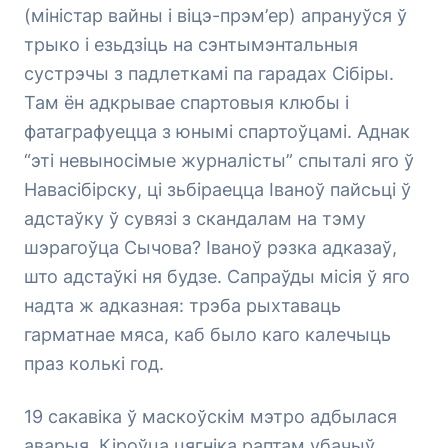
(міністар вайны і віцэ-прэм’ер) апрануўся ў
трыко і езьдзіць на сэнтымэнтальныя
сустрэчы з падлеткамі па гарадах Сібіры.
Там ён адкрывае спартовыя клюбы і
фатаграфуецца з юнымі спартоўцамі. Аднак
“эті невыносімые журналісты” спыталі яго ў
Навасібірску, ці зьбіраецца Іваноў пайсьці ў
адстаўку ў сувязі з скандалам на тэму
шэрагоўца Сычова? Іваноў рэзка адказаў,
што адстаўкі ня будзе. Сапраўды місія ў яго
надта ж адказная: трэба рыхтаваць
гарматнае мяса, каб было каго калечыць
праз колькі год.
19 сакавіка ў маскоўскім мэтро адбылася
аварыя. Кіроўца цягніка раптам убачыў