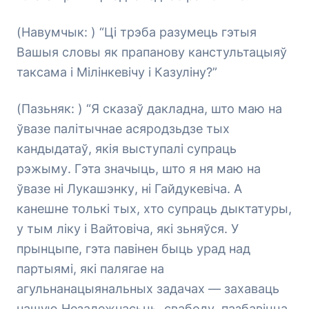
(Навумчык: ) “Ці трэба разумець гэтыя
Вашыя словы як прапанову канстультацыяў
таксама і Мілінкевічу і Казуліну?”
(Пазьняк: ) “Я сказаў дакладна, што маю на
ўвазе палітычнае асяродзьдзе тых
кандыдатаў, якія выступалі супраць
рэжыму. Гэта значыць, што я ня маю на
ўвазе ні Лукашэнку, ні Гайдукевіча. А
канешне толькі тых, хто супраць дыктатуры,
у тым ліку і Вайтовіча, які зьняўся. У
прынцыпе, гэта павінен быць урад над
партыямі, які палягае на
агульнанацыянальных задачах — захаваць
нашую Незалежнасьць, свабоду, пазбавіцца