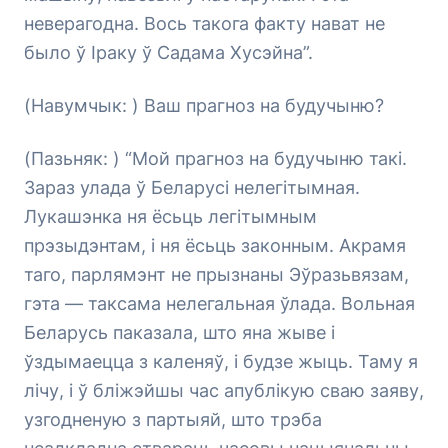
неверагодна. Вось такога факту нават не
было ў Іраку ў Садама Хусэйна”.
(Навумчык: ) Ваш прагноз на будучыню?
(Пазьняк: ) “Мой прагноз на будучыню такі.
Зараз улада ў Беларусі нелегітымная.
Лукашэнка ня ёсьць легітымным
прэзыдэнтам, і ня ёсьць законным. Акрамя
таго, парлямэнт не прызнаны Эўразьвязам,
гэта — таксама нелегальная ўлада. Вольная
Беларусь паказала, што яна жыве і
ўздымаецца з каленяў, і будзе жыць. Таму я
лічу, і ў бліжэйшы час апублікую сваю заяву,
узгодненую з партыяй, што трэба