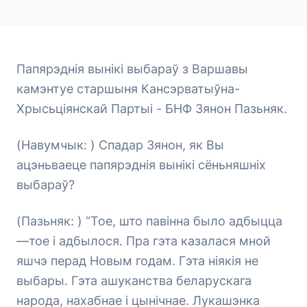
Папярэднія вынікі выбараў з Варшавы
камэнтуе старшыня Кансэрватыўна-
Хрысьціянскай Партыі - БНФ Зянон Пазьняк.
(Навумчык: ) Спадар Зянон, як Вы
ацэньваеце папярэднія вынікі сёньняшніх
выбараў?
(Пазьняк: ) “Тое, што павінна было адбыцца
—тое і адбылося. Пра гэта казалася мной
яшчэ перад Новым годам. Гэта ніякія не
выбары. Гэта ашуканства беларускага
народа, нахабнае і цынічнае. Лукашэнка