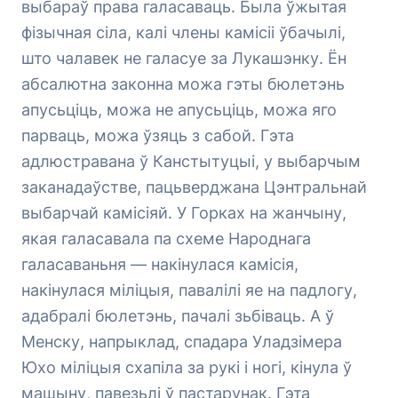
выбараў права галасаваць. Была ўжытая
фізычная сіла, калі члены камісіі ўбачылі,
што чалавек не галасуе за Лукашэнку. Ён
абсалютна законна можа гэты бюлетэнь
апусьціць, можа не апусьціць, можа яго
парваць, можа ўзяць з сабой. Гэта
адлюстравана ў Канстытуцыі, у выбарчым
заканадаўстве, пацьверджана Цэнтральнай
выбарчай камісіяй. У Горках на жанчыну,
якая галасавала па схеме Народнага
галасаваньня — накінулася камісія,
накінулася міліцыя, павалілі яе на падлогу,
адабралі бюлетэнь, пачалі зьбіваць. А ў
Менску, напрыклад, спадара Уладзімера
Юхо міліцыя схапіла за рукі і ногі, кінула ў
машыну, павезьлі ў пастарунак. Гэта