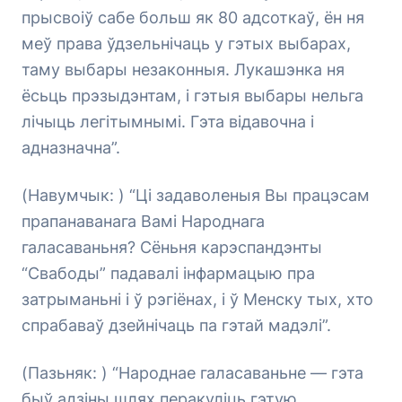
прысвоіў сабе больш як 80 адсоткаў, ён ня
меў права ўдзельнічаць у гэтых выбарах,
таму выбары незаконныя. Лукашэнка ня
ёсьць прэзыдэнтам, і гэтыя выбары нельга
лічыць легітымнымі. Гэта відавочна і
адназначна”.
(Навумчык: ) “Ці задаволеныя Вы працэсам
прапанаванага Вамі Народнага
галасаваньня? Сёньня карэспандэнты
“Свабоды” падавалі інфармацыю пра
затрыманьні і ў рэгіёнах, і ў Менску тых, хто
спрабаваў дзейнічаць па гэтай мадэлі”.
(Пазьняк: ) “Народнае галасаваньне — гэта
быў адзіны шлях перакуліць гэтую