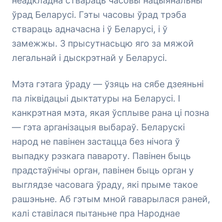
неадкладна ствараць часовы нацыянальны
ўрад Беларусі. Гэты часовы ўрад трэба
ствараць адначасна і ў Беларусі, і ў
замежжы. З прысутнасьцю яго за мяжой
легальнай і дыскрэтнай у Беларусі.
Мэта гэтага ўраду — ўзяць на сябе дзеяньні
па ліквідацыі дыктатуры на Беларусі. І
канкрэтная мэта, якая ўсплыве рана ці позна
— гэта арганізацыя выбараў. Беларускі
народ не павінен застацца без нічога ў
выпадку рэзкага павароту. Павінен быць
прадстаўнічы орган, павінен быць орган у
выглядзе часовага ўраду, які прыме такое
рашэньне. Аб гэтым мной гаварылася раней,
калі ставілася пытаньне пра Народнае