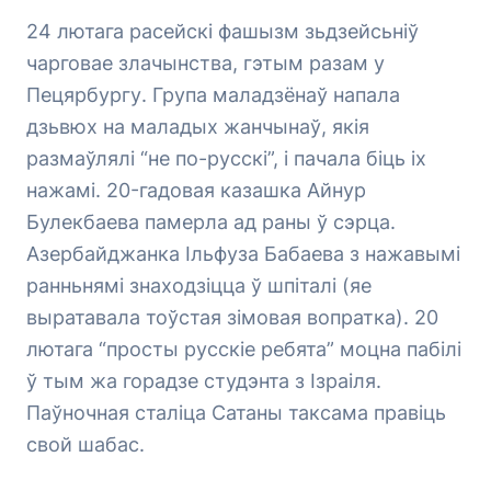
24 лютага расейскі фашызм зьдзейсьніў
чарговае злачынства, гэтым разам у
Пецярбургу. Група маладзёнаў напала
дзьвюх на маладых жанчынаў, якія
размаўлялі “не по-русскі”, і пачала біць іх
нажамі. 20-гадовая казашка Айнур
Булекбаева памерла ад раны ў сэрца.
Азербайджанка Ільфуза Бабаева з нажавымі
ранньнямі знаходзіцца ў шпіталі (яе
выратавала тоўстая зімовая вопратка). 20
лютага “просты русскіе ребята” моцна пабілі
ў тым жа горадзе студэнта з Ізраіля.
Паўночная сталіца Сатаны таксама правіць
свой шабас.