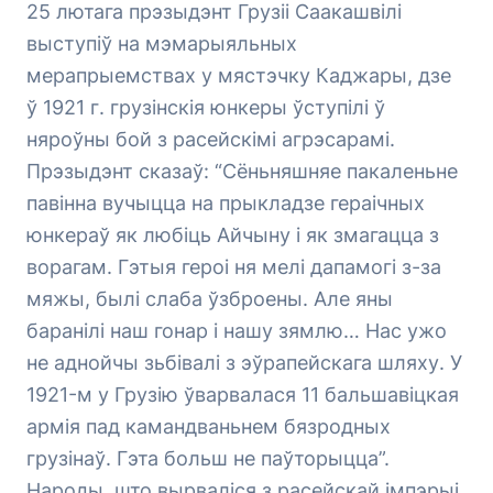
25 лютага прэзыдэнт Грузіі Саакашвілі
выступіў на мэмарыяльных
мерапрыемствах у мястэчку Каджары, дзе
ў 1921 г. грузінскія юнкеры ўступілі ў
няроўны бой з расейскімі агрэсарамі.
Прэзыдэнт сказаў: “Сёньняшняе пакаленьне
павінна вучыцца на прыкладзе гераічных
юнкераў як любіць Айчыну і як змагацца з
ворагам. Гэтыя героі ня мелі дапамогі з-за
мяжы, былі слаба ўзброены. Але яны
баранілі наш гонар і нашу зямлю… Нас ужо
не аднойчы зьбівалі з эўрапейскага шляху. У
1921-м у Грузію ўварвалася 11 бальшавіцкая
армія пад камандваньнем бязродных
грузінаў. Гэта больш не паўторыцца”.
Народы, што вырваліся з расейскай імпэрыі,