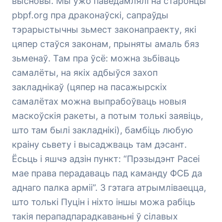
высновы. Мы ўжо паведамлялі на старонцы
pbpf.org пра драконаўскі, сапраўды
тэрарыстычны зьмест законапраекту, які
цяпер стаўся законам, прыняты амаль бяз
зьменаў. Там пра ўсё: можна зьбіваць
самалёты, на якіх адбыўся захоп
закладнікаў (цяпер на пасажырскіх
самалётах можна выпрабоўваць новыя
маскоўскія ракеты, а потым толькі заявіць,
што там былі закладнікі), бамбіць любую
краіну сьвету і высаджваць там дэсант.
Ёсьць і яшчэ адзін пункт: “Прэзыдэнт Расеі
мае права перадаваць пад каманду ФСБ да
аднаго палка арміі”. З гэтага атрымліваецца,
што толькі Пуцін і ніхто іншы можа рабіць
такія перападпарадкаваньні ў сілавых