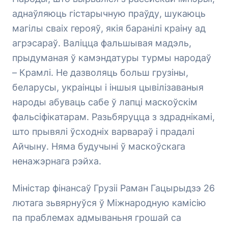
аднаўляюць гістарычную праўду, шукаюць
магілы сваіх герояў, якія баранілі краіну ад
агрэсараў. Валіцца фальшывая мадэль,
прыдуманая ў камэндатуры турмы народаў
– Крамлі. Не дазволяць больш грузіны,
беларусы, украінцы і іншыя цывілізаваныя
народы абуваць сабе ў лапці маскоўскім
фальсіфікатарам. Разьбяруцца з здраднікамі,
што прывялі ўсходніх варвараў і прадалі
Айчыну. Няма будучыні ў маскоўскага
ненажэрнага рэйха.
Міністар фінансаў Грузіі Раман Гацырыдзэ 26
лютага зьвярнуўся ў Міжнародную камісію
па праблемах адмываньня грошай са