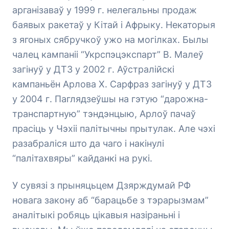
арганізаваў у 1999 г. нелегальны продаж
баявых ракетаў у Кітай і Афрыку. Некаторыя
з ягоных сябручкоў ужо на могілках. Былы
чалец кампаніі “Укрспэцэкспарт” В. Малеў
загінуў у ДТЗ у 2002 г. Аўстралійскі
кампаньён Арлова Х. Сарфраз загінуў у ДТЗ
у 2004 г. Паглядзеўшы на гэтую “дарожна-
транспартную” тэндэнцыю, Арлоў пачаў
прасіць у Чэхіі палітычны прытулак. Але чэхі
разабраліся што да чаго і накінулі
“палітахвяры” кайданкі на рукі.
У сувязі з прыняцьцем Дзярждумай РФ
новага закону аб “барацьбе з тэрарызмам”
аналітыкі робяць цікавыя назіраньні і