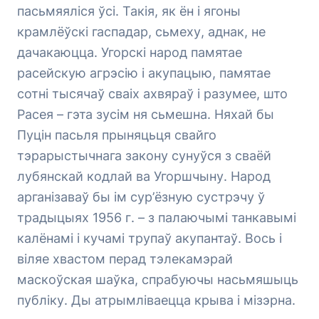
пасьмяяліся ўсі. Такія, як ён і ягоны
крамлёўскі гаспадар, сьмеху, аднак, не
дачакаюцца. Угорскі народ памятае
расейскую агрэсію і акупацыю, памятае
сотні тысячаў сваіх ахвяраў і разумее, што
Расея – гэта зусім ня сьмешна. Няхай бы
Пуцін пасьля прыняцьця свайго
тэрарыстычнага закону сунуўся з сваёй
лубянскай кодлай ва Угоршчыну. Народ
арганізаваў бы ім сур’ёзную сустрэчу ў
традыцыях 1956 г. – з палаючымі танкавымі
калёнамі і кучамі трупаў акупантаў. Вось і
віляе хвастом перад тэлекамэрай
маскоўская шаўка, спрабуючы насьмяшыць
публіку. Ды атрымліваецца крыва і мізэрна.