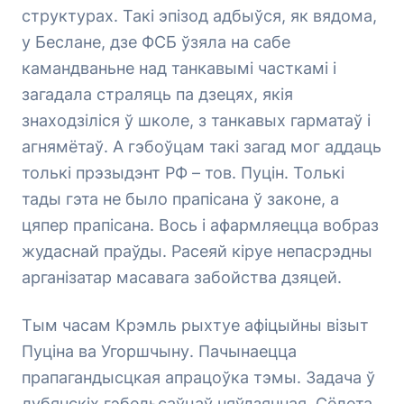
структурах. Такі эпізод адбыўся, як вядома,
у Беслане, дзе ФСБ ўзяла на сабе
камандваньне над танкавымі часткамі і
загадала страляць па дзецях, якія
знаходзіліся ў школе, з танкавых гарматаў і
агнямётаў. А гэбоўцам такі загад мог аддаць
толькі прэзыдэнт РФ – тов. Пуцін. Толькі
тады гэта не было прапісана ў законе, а
цяпер прапісана. Вось і афармляецца вобраз
жудаснай праўды. Расеяй кіруе непасрэдны
арганізатар масавага забойства дзяцей.
Тым часам Крэмль рыхтуе афіцыйны візыт
Пуціна ва Угоршчыну. Пачынаецца
прапагандысцкая апрацоўка тэмы. Задача ў
лубянскіх гэбельсаўцаў няўдзячная. Сёлета