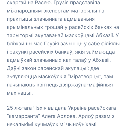
скаргай на Расею. Грузія прадставіла
міжнародным экспэртам матэр’ялы па
практыцы злачыннага адмываньня
крымінальных грошай у расейскіх банках на
тэрыторыі акупаванай маскоўцамі Абхазіі. У
бліжэйшы час Грузія зачыніць у сабе філіялы
і рахункі расейскіх банкаў, якія займаюцца
адмыўкай злачынных капіталаў у Абхазіі.
Даўні закон расейскай акупацыі: дзе
зьяўляюцца маскоўскія “міратворцы”, там
пачынаюць квітнець дзяржаўна-мафійныя
махінацыі.
25 лютага Чэхія выдала Украіне расейскага
“камэрсанта” Алега Арлова. Арлоў разам з
некалькімі кучмаўскімі чыноўнікамі