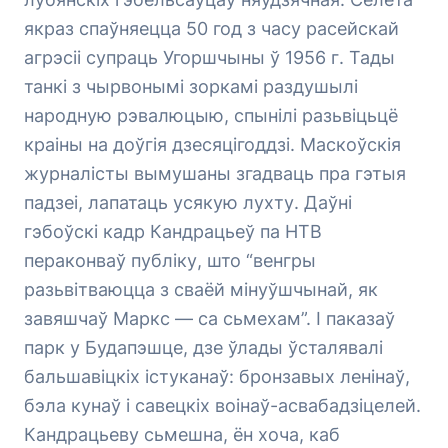
якраз спаўняецца 50 год з часу расейскай
агрэсіі супраць Угоршчыны ў 1956 г. Тады
танкі з чырвонымі зоркамі раздушылі
народную рэвалюцыю, спынілі разьвіцьцё
краіны на доўгія дзесяцігоддзі. Маскоўскія
журналісты вымушаны згадваць пра гэтыя
падзеі, лапатаць усякую лухту. Даўні
гэбоўскі кадр Кандрацьеў па НТВ
пераконваў публіку, што “венгры
разьвітваюцца з сваёй мінуўшчынай, як
завяшчаў Маркс — са сьмехам”. І паказаў
парк у Будапэшце, дзе ўлады ўсталявалі
бальшавіцкіх істуканаў: бронзавых ленінаў,
бэла кунаў і савецкіх воінаў-асвабадзіцелей.
Кандрацьеву сьмешна, ён хоча, каб