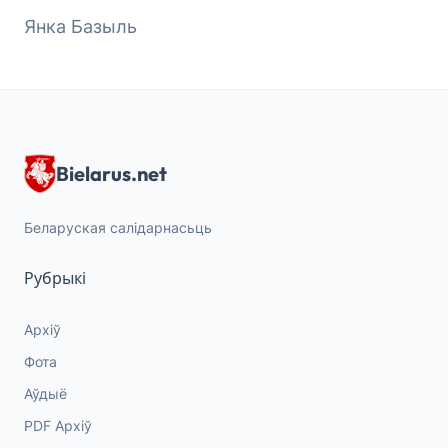
Янка Базыль
Bielarus.net
Беларуская салідарнасьць
Рубрыкі
Архіў
Фота
Аўдыё
PDF Архіў