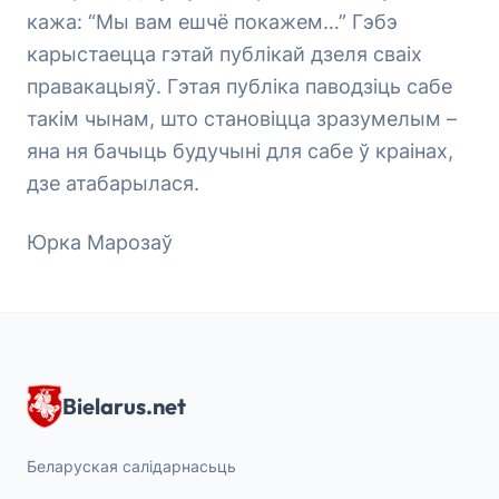
кажа: “Мы вам ешчё покажем…” Гэбэ
карыстаецца гэтай публікай дзеля сваіх
правакацыяў. Гэтая публіка паводзіць сабе
такім чынам, што становіцца зразумелым –
яна ня бачыць будучыні для сабе ў краінах,
дзе атабарылася.
Юрка Марозаў
Bielarus.net
Беларуская салідарнасьць