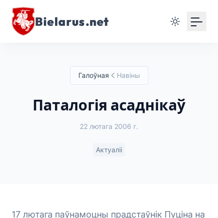
Bielarus.net
Галоўная
Навіны
Паталогія асаднікаў
22 лютага 2006 г.
Актуаліі
17 лютага паўнамоцны прадстаўнік Пуціна на