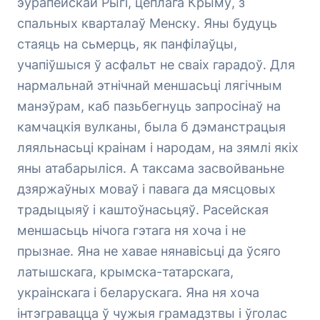
эўрапейскай Рыгі, цёплага Крыму, з
спальных кварталаў Менску. Яны будуць
стаяць на сьмерць, як панфілаўцы,
учапіўшыся ў асфальт не сваіх гарадоў. Для
нармальнай этнічнай меншасьці лягічным
манэўрам, каб пазьбегнуць запросінаў на
камчацкія вулканы, была б дэманстрацыя
ляяльнасьці краінам і народам, на зямлі якіх
яны атабарыліся. А таксама засвойваньне
дзяржаўных моваў і павага да мясцовых
традыцыяў і каштоўнасьцяў. Расейская
меншасьць нічога гэтага ня хоча і не
прызнае. Яна не хавае нянавісьці да ўсяго
латышскага, крымска-татарскага,
украінскага і беларускага. Яна ня хоча
інтэгравацца ў чужыя грамадзтвы і ўголас