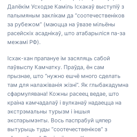
Далёкім Усходзе Каміль Ісхакаў выступіў з
палымяным заклікам да “соотечественіков
за рубежом” (маюцца на ўвазе мільёны
расейскіх асаднікаў, што атабарыліся па-за
межамі РФ).
Ісхак-хан прапануе ім засяляць сабой
паўвыспу Камчатку. Праўда, ён сам
прызнае, што “нужно ешчё много сделать
там для налажіванія жізні”. Як глыбакадумна
сфармулявана! Кожны расеец ведае, што
краіна камчадалаў і вулканаў надаецца на
экстрэмальны турызм і іншыя
экспэрымэнты. Вось паспрабуй цяпер
вытурыць туды “соотечественіков” з