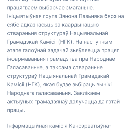
працягваем выбарчае змаганьне.
Ініцыятыўная група Зянона Пазьняка бярэ на
сябе адказнасьць за каардынацыю
стварэньня структураў Нацыянальнай
Грамадзкай Камісіі (НГК). На наступным
этапе галоўнай задачай зьяўляецца працяг
інфармаваньня грамадзтва пра Народнае
Галасаваньне, а таксама стварэньне
структураў Нацыянальнай Грамадзкай
Камісіі (НГК), якая будзе зьбіраць вынікі
Народнага галасаваньня. Заклікаем
актыўных грамадзянаў далучацца да гэтай
працы.
Інфармацыйная камісія Кансэрватыўна-