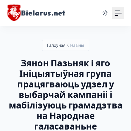
Bielarus.net
Галоўная
Навіны
Зянон Пазьняк і яго
Ініцыятыўная група
працягваюць удзел у
выбарчай кампаніі і
мабілізуюць грамадзтва
на Народнае
галасаваньне