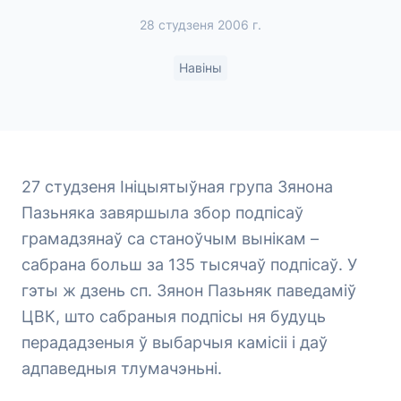
28 студзеня 2006 г.
Навіны
27 студзеня Ініцыятыўная група Зянона
Пазьняка завяршыла збор подпісаў
грамадзянаў са станоўчым вынікам –
сабрана больш за 135 тысячаў подпісаў. У
гэты ж дзень сп. Зянон Пазьняк паведаміў
ЦВК, што сабраныя подпісы ня будуць
перададзеныя ў выбарчыя камісіі і даў
адпаведныя тлумачэньні.