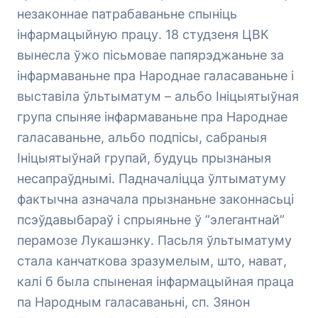
незаконнае патрабаваньне спыніць
інфармацыйную працу. 18 студзеня ЦВК
вынесла ўжо пісьмовае папярэджаньне за
інфармаваньне пра Народнае галасаваньне і
выставіла ўльтыматум – альбо Ініцыятыўная
група спыняе інфармаваньне пра Народнае
галасаваньне, альбо подпісы, сабраныя
Ініцыятыўнай групай, будуць прызнаныя
несапраўднымі. Падначаліцца ўлтыматуму
фактычна азначала прызнаньне законнасьці
псэўдавыбараў і спрыяньне ў ”элегантнай”
перамозе Лукашэнку. Пасьля ўльтыматуму
стала канчаткова зразумелым, што, нават,
калі б была спыненая інфармацыйная праца
па Народным галасаваньні, сп. Зянон