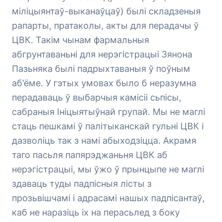
міліцыянтаў-выканаўцаў) былі складзеныя
рапарты, пратаколы, акты для перадачы ў
ЦВК. Такім чынам фармальныя
абгрунтаваньні для нерэгістрацыі Зянона
Пазьняка былі падрыхтаваныя ў поўным
аб’ёме. У гэтых умовах было б неразумна
перадаваць ў выбарчыя камісіі сьпісы,
сабраныя Ініцыятыўнай групай. Мы не маглі
стаць пешкамі ў палітыканскай гульні ЦВК і
дазволіць так з намі абыходзіцца. Акрамя
таго пасьля папярэджаньня ЦВК аб
нерэгістрацыі, мы ўжо ў прынцыпе не маглі
здаваць туды падпісныя лісты з
прозьвішчамі і адрасамі нашых падпісантаў,
каб не наразіць іх на перасьлед з боку