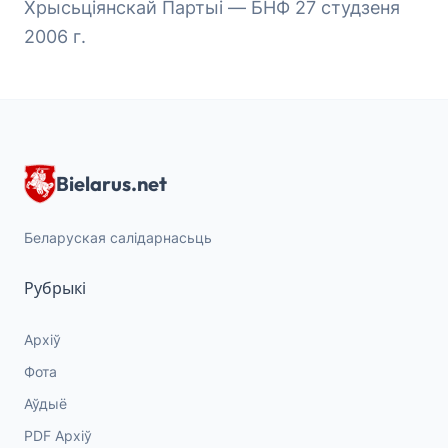
Хрысьціянскай Партыі — БНФ 27 студзеня
2006 г.
Bielarus.net
Беларуская салідарнасьць
Рубрыкі
Архіў
Фота
Аўдыё
PDF Архіў