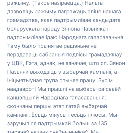
рэжыму. (Такое назіраецца.) Нельга
дазволіць рэжыму пагражаць эліце нашага
грамадзтва, якая падтрымлівае кандыдата
беларускага народу Зянона Пазьняка і
падтрымлівае ідэю Народнага галасаваньня.
Таму было прынятае рашэньне не
перадаваць сабраныя подпісы грамадзянаў
у ЦВК, Гэта, аднак, не азначае, што сп. Зянон
Пазьняк выходзіць з выбарчай кампаніі, а
Ініцыятыўная група спыняе працу. Зусім
наадварот! Мы прышлі на выбары са сваёй
канцэпцыяй Народнага галасаваньня;
скончаны першы этап гэтай выбарчай
кампаніі. Ёсьць мінусы і ёсьць плюсы. Мы
заручыліся падтрымкай больш за 135
тысячаў нашых суайчыньнікаў. Мы