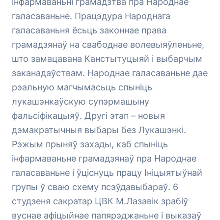
інфармаваньні грамадзтва пра Народнае
галасаваньне. Працэдура Народнага
галасаваньня ёсьць законнае права
грамадзянаў на свабоднае волевыяўленьне,
што замацавана Канстытуцыяй і выбарчым
заканадаўствам. Народнае галасаваньне дае
рэальную магчымасьць спыніць
лукашэнкаўскую супэрмашыну
фальсіфікацыяў. Другі этап – новыя
дэмакратычныя выбары без Лукашэнкі.
Рэжым прыняў захады, каб спыніць
інфармаваньне грамадзянаў пра Народнае
галасаваньне і ўціснуць працу Ініцыятыўнай
групы ў сваю схему псэўдавыбараў. 6
студзеня сакратар ЦВК М.Лазавік зрабіў
вуснае афіцыйнае папярэджаньне і выказаў