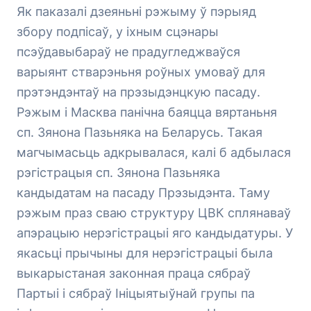
Як паказалі дзеяньні рэжыму ў пэрыяд
збору подпісаў, у іхным сцэнары
псэўдавыбараў не прадугледжваўся
варыянт стварэньня роўных умоваў для
прэтэндэнтаў на прэзыдэнцкую пасаду.
Рэжым і Масква панічна баяцца вяртаньня
сп. Зянона Пазьняка на Беларусь. Такая
магчымасьць адкрывалася, калі б адбылася
рэгістрацыя сп. Зянона Пазьняка
кандыдатам на пасаду Прэзыдэнта. Таму
рэжым праз сваю структуру ЦВК сплянаваў
апэрацыю нерэгістрацыі яго кандыдатуры. У
якасьці прычыны для нерэгістрацыі была
выкарыстаная законная праца сябраў
Партыі і сябраў Ініцыятыўнай групы па