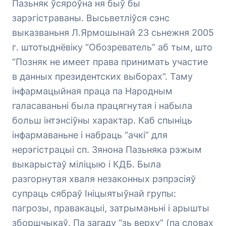
Пазьняк ўсяроўна ня быў бы
зарэгістраваны. Высьветліўся сэнс
выказваньня Л.Ярмошынай 23 сьнежня 2005
г. штотыднёвіку “Обозреватель” аб тым, што
“Позняк не имеет права принимать участие
в данных президентских выборах”. Таму
інфармацыйная праца па Народным
галасаваньні была працягнутая і набыла
больш інтэнсіўны характар. Каб спыніць
інфармаваньне і набраць “ачкі” для
нерэгістрацыі сп. Зянона Пазьняка рэжым
выкарыстаў міліцыю і КДБ. Была
разгорнутая хваля незаконных рэпрэсіяў
супраць сябраў Ініцыятыўнай групы:
пагрозы, правакацыі, затрыманьні і арышты
зборшчыкаў. Па загаду “зь верху” (па словах