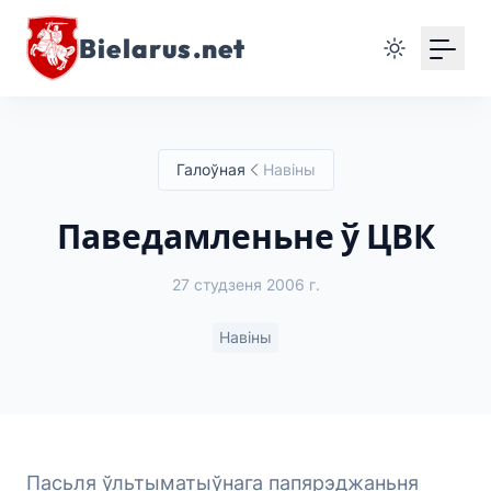
Bielarus.net
Галоўная
Навіны
Паведамленьне ў ЦВК
27 студзеня 2006 г.
Навіны
Пасьля ўльтыматыўнага папярэджаньня