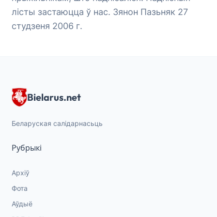
лісты застаюцца ў нас. Зянон Пазьняк 27
студзеня 2006 г.
Bielarus.net
Беларуская салідарнасьць
Рубрыкі
Архіў
Фота
Аўдыё