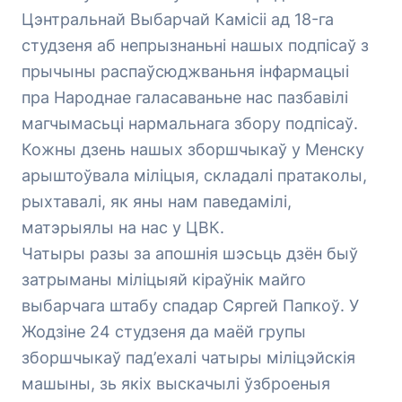
Цэнтральнай Выбарчай Камісіі ад 18-га
студзеня аб непрызнаньні нашых подпісаў з
прычыны распаўсюджваньня інфармацыі
пра Народнае галасаваньне нас пазбавілі
магчымасьці нармальнага збору подпісаў.
Кожны дзень нашых зборшчыкаў у Менску
арыштоўвала міліцыя, складалі пратаколы,
рыхтавалі, як яны нам паведамілі,
матэрыялы на нас у ЦВК.
Чатыры разы за апошнія шэсьць дзён быў
затрыманы міліцыяй кіраўнік майго
выбарчага штабу спадар Сяргей Папкоў. У
Жодзіне 24 студзеня да маёй групы
зборшчыкаў пад’ехалі чатыры міліцэйскія
машыны, зь якіх выскачылі ўзброеныя