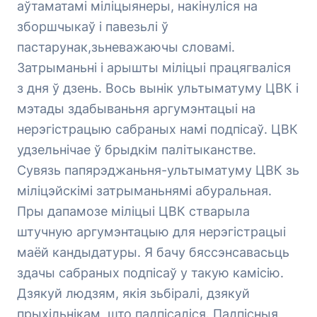
аўтаматамі міліцыянеры, накінуліся на
зборшчыкаў і павезьлі ў
пастарунак,зьневажаючы словамі.
Затрыманьні і арышты міліцыі працягваліся
з дня ў дзень. Вось вынік ультыматуму ЦВК і
мэтады здабываньня аргумэнтацыі на
нерэгістрацыю сабраных намі подпісаў. ЦВК
удзельнічае ў брыдкім палітыканстве.
Сувязь папярэджаньня-ультыматуму ЦВК зь
міліцэйскімі затрыманьнямі абуральная.
Пры дапамозе міліцыі ЦВК стварыла
штучную аргумэнтацыю для нерэгістрацыі
маёй кандыдатуры. Я бачу бяссэнсавасьць
здачы сабраных подпісаў у такую камісію.
Дзякуй людзям, якія зьбіралі, дзякуй
прыхільнікам, што падпісаліся. Падпісныя