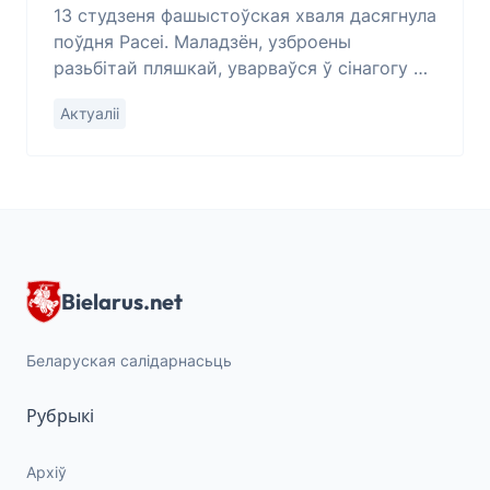
13 студзеня фашыстоўская хваля дасягнула
поўдня Расеі. Маладзён, узброены
разьбітай пляшкай, уварваўся ў сінагогу ў
г. Растове-на-Доне і напаў на вернікаў.
Актуаліі
Тыя, аднак, пасьпелі скруціць яго. Пацярп
Bielarus.net
Беларуская салідарнасьць
Рубрыкі
Архіў