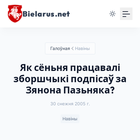
Bielarus.net
Галоўная
Навіны
Як сёньня працавалі
зборшчыкі подпісаў за
Зянона Пазьняка?
30 снежня 2005 г.
Навіны