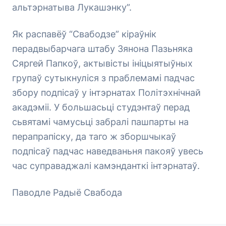
альтэрнатыва Лукашэнку”.
Як распавёў “Свабодзе” кіраўнік
перадвыбарчага штабу Зянона Пазьняка
Сяргей Папкоў, актывісты ініцыятыўных
групаў сутыкнуліся з праблемамі падчас
збору подпісаў у інтэрнатах Політэхнічнай
акадэміі. У большасьці студэнтаў перад
сьвятамі чамусьці забралі пашпарты на
перапрапіску, да таго ж зборшчыкаў
подпісаў падчас наведваньня пакояў увесь
час суправаджалі камэнданткі інтэрнатаў.
Паводле Радыё Свабода