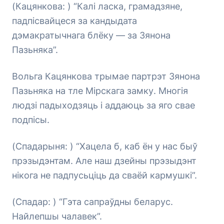
(Кацянкова: ) “Калі ласка, грамадзяне,
падпісвайцеся за кандыдата
дэмакратычнага блёку — за Зянона
Пазьняка”.
Вольга Кацянкова трымае партрэт Зянона
Пазьняка на тле Мірскага замку. Многія
людзі падыходзяць і аддаюць за яго свае
подпісы.
(Спадарыня: ) “Хацела б, каб ён у нас быў
прэзыдэнтам. Але наш дзейны прэзыдэнт
нікога не падпусьціць да сваёй кармушкі”.
(Спадар: ) “Гэта сапраўдны беларус.
Найлепшы чалавек”.