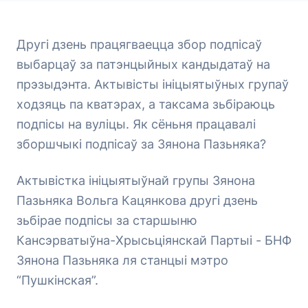
Другі дзень працягваецца збор подпісаў
выбарцаў за патэнцыйных кандыдатаў на
прэзыдэнта. Актывісты ініцыятыўных групаў
ходзяць па кватэрах, а таксама зьбіраюць
подпісы на вуліцы. Як сёньня працавалі
зборшчыкі подпісаў за Зянона Пазьняка?
Актывістка ініцыятыўнай групы Зянона
Пазьняка Вольга Кацянкова другі дзень
зьбірае подпісы за старшыню
Кансэрватыўна-Хрысьціянскай Партыі - БНФ
Зянона Пазьняка ля станцыі мэтро
“Пушкінская”.