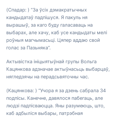
(Спадар: ) “За ўсіх дэмакратычных
кандыдатаў падпішуся. Я пакуль ня
вырашыў, за каго буду галасаваць на
выбарах, але хачу, каб усе кандыдаты мелі
роўныя магчымасьці. Цяпер аддаю свой
голас за Пазьняка”.
Актывістка ініцыятыўнай групы Вольга
Кацянкова адзначае актыўнасьць выбарцаў,
нягледзячы на перадсьвяточны час.
(Кацянкова: ) “Учора я за дзень сабрала 34
подпісы. Канечне, давялося пабегаць, але
людзі падпісваюцца. Яны разумеюць, што,
каб адбыліся выбары, патрэбная