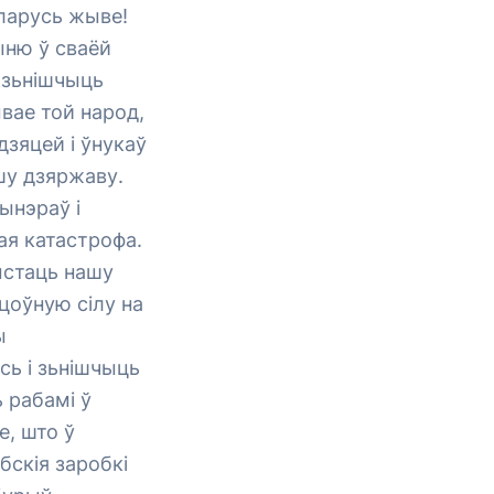
еларусь жыве!
ыню ў сваёй
а зьнішчыць
вае той народ,
дзяцей і ўнукаў
шу дзяржаву.
ынэраў і
ая катастрофа.
ыстаць нашу
цоўную сілу на
ы
сь і зьнішчыць
 рабамі ў
е, што ў
бскія заробкі