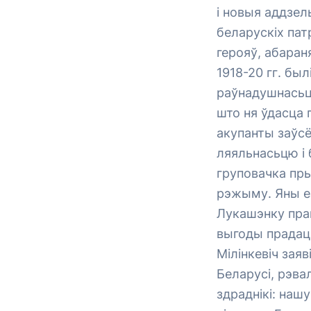
і новыя аддзел
беларускіх па
герояў, абаран
1918-20 гг. был
раўнадушнасьць
што ня ўдасца 
акупанты заўсё
ляяльнасьцю і 
груповачка пр
рэжыму. Яны ез
Лукашэнку прав
выгоды прадаць
Мілінкевіч зая
Беларусі, рэва
здраднікі: наш