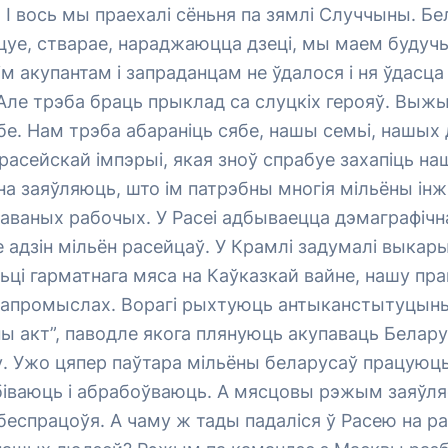
І вось мы праехалі сёньня па зямлі Случчыны. Б
цуе, стварае, нараджаюцца дзеці, мы маем будуч
ім акупантам і запраданцам не ўдалося і ня ўдасц
ле трэба браць прыклад са слуцкіх герояў. Выжы
абе. Нам трэба абараніць сябе, нашы семьі, нашых 
расейскай імпэрыі, якая зноў спрабуе захапіць на
на заяўляюць, што ім патрэбны многія мільёны інж
аваных рабочых. У Расеі адбываецца дэмаграфічн
 адзін мільён расейцаў. У Крамлі задумалі выкар
ьці гарматнага мяса на Каўказкай вайне, нашу пра
фтапромыслах. Ворагі рыхтуюць антыканстытуцын
 акт”, паводле якога плянуюць акупаваць Белару
. Ужо цяпер паўтара мільёны беларусаў працуюць
забіваюць і абрабоўваюць. А мясцовы рэжым заяўля
беспрацоўя. А чаму ж тады падаліся ў Расею на ра