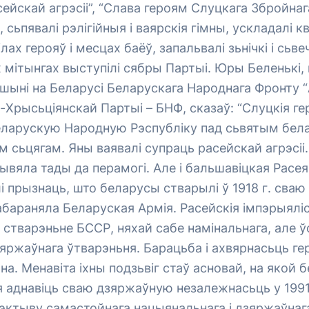
сейскай агрэсіі”, “Слава героям Слуцкага Збройнаг
, сьпявалі рэлігійныя і ваярскія гімны, ускладалі кве
ах герояў і месцах баёў, запальвалі зьнічкі і сьве
мітынгах выступілі сябры Партыі. Юры Беленькі,
шыні на Беларусі Беларускага Народнага Фронту “
Хрысьціянскай Партыі – БНФ, сказаў: “Слуцкія гер
ларускую Народную Рэспубліку пад сьвятым бела
сьцягам. Яны ваявалі супраць расейскай агрэсіі.
ывяла тады да перамогі. Але і бальшавіцкая Расея 
прызнаць, што беларусы стварылі ў 1918 г. сваю
 абараняла Беларуская Армія. Расейскія імпэрыя
а стварэньне БССР, няхай сабе намінальнага, але ў
яржаўнага ўтварэньня. Барацьба і ахвярнасьць г
на. Менавіта іхны подзьвіг стаў асновай, на якой
 аднавіць сваю дзяржаўную незалежнасьць у 1991 
эктыву самастойнага нацыянальнага і дзяржаўнага