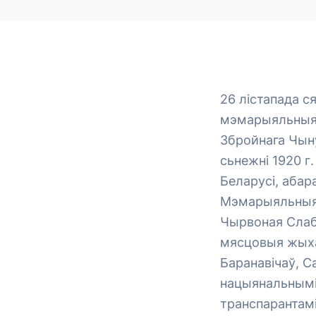
26 лістапада с
мэмарыяльныя 
Збройнага Чыну
сьнежні 1920 г
Беларусі, абар
Мэмарыяльныя м
Чырвоная Слаб
мясцовыя жыха
Баранавічаў, С
нацыянальнымі 
транспарантамі