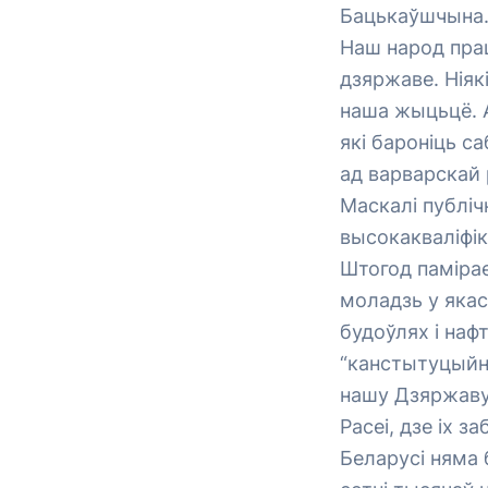
Бацькаўшчына. 
Наш народ пра
дзяржаве. Ніяк
наша жыцьцё. А
які бароніць с
ад варварскай 
Маскалі публіч
высокакваліфік
Штогод памірае
моладзь у якас
будоўлях і на
“канстытуцыйны
нашу Дзяржаву
Расеі, дзе іх 
Беларусі няма 