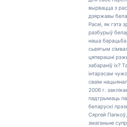
вырвацца з рас
дзяржавы бела
Расеі, як гэта
разбурыў белар
наша барацьба,
сьвятым сімвал
цяперашні рэжы
забараніў іх? 
інтарэсам чужо
сваім нацыянал
2006 г. заклік
падтрымаць па
беларускі прэз
Сяргей Папкоў,
змаганьне супр