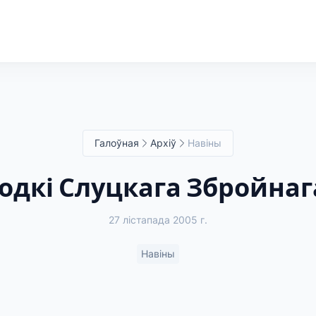
Галоўная
Архіў
Навіны
годкі Слуцкага Збройна
27 лістапада 2005 г.
Навіны