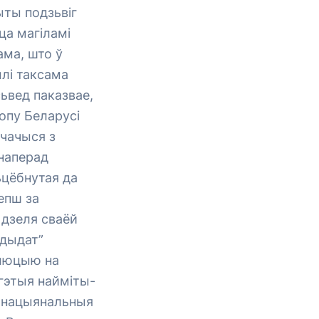
ыты подзьвіг
ца магіламі
ама, што ў
ылі таксама
ьвед паказвае,
опу Беларусі
ічачыся з
 наперад
ьцёбнутая да
епш за
 дзеля сваёй
ндыдат”
алюцыю на
гэтыя найміты-
я нацыянальныя