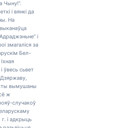
а Чыну!”.
ткі і вянкі да
чы. На
 выканаўца
Адраджэньне” і
оі змагаліся за
рускім Бел-
 Іхная
і ўвесь сьвет
 Дзяржаву,
лісты вымушаны
сё ж
ерояў-случакоў
 беларускаму
г. і адкрыць
 разьвіцьця,