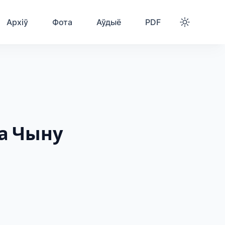
Архіў
Фота
Аўдыё
PDF
га Чыну