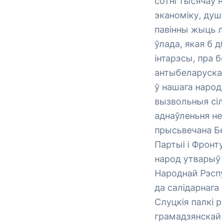
сотні тысячаў
эканоміку, душ
павінны жыць л
ўлада, якая б 
інтарэсы, пра 
антыбеларускай
ў нашага народу
вызвольныя сіл
аднаўленьня не
прысьвечана Бе
Партыі і Фронт
народ утварыў 
Народнай Рэспу
да салідарнага
Слуцкія палкі 
грамадзянскай