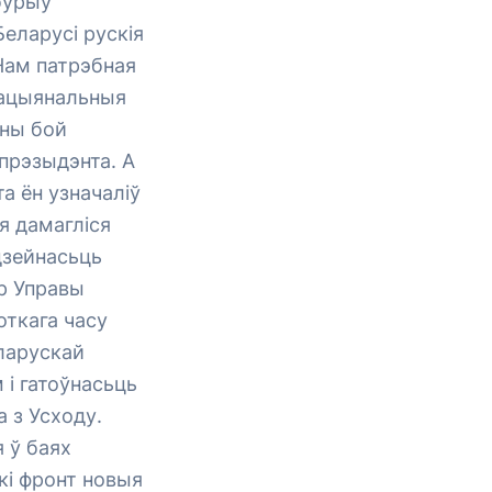
бурыў
Беларусі рускія
Нам патрэбная
 нацыянальныя
ьны бой
 прэзыдэнта. А
та ён узначаліў
я дамагліся
 дзейнасьць
ар Управы
откага часу
еларускай
 і гатоўнасьць
 з Усходу.
я ў баях
кі фронт новыя