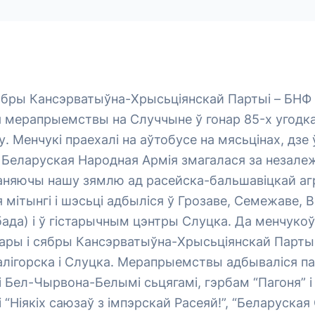
ябры Кансэрватыўна-Хрысьціянскай Партыі – БНФ 
мерапрыемствы на Случчыне ў гонар 85-х угодка
. Менчукі праехалі на аўтобусе на мясьцінах, дзе 
. Беларуская Народная Армія змагалася за незале
аняючы нашу зямлю ад расейска-бальшавіцкай агр
ітынгі і шэсьці адбыліся ў Грозаве, Семежаве, 
ада) і ў гістарычным цэнтры Слуцка. Да менчукоў
ры і сябры Кансэрватыўна-Хрысьціянскай Партыі
алігорска і Слуцка. Мерапрыемствы адбываліся п
Бел-Чырвона-Белымі сьцягамі, гэрбам “Пагоня” і
 “Ніякіх саюзаў з імпэрскай Расеяй!”, “Беларуская