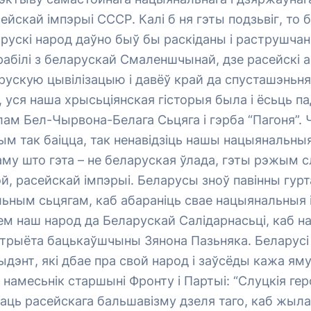
ейскай імпэрыі СССР. Калі б ня гэты подзьвіг, то 
рускі народ даўно быў бы раскіданы і раструшчан
 зрабілі з беларускай Смаленшчынай, дзе расейскі 
ускую цывілізацыю і давёў край да спусташэньня 
 уся наша хрысьціянская гісторыя была і ёсьць па
ам Бел-Чырвона-Белага Сьцяга і гэрба “Пагоня”.
м так баіцца, так ненавідзіць нашы нацыянальны
Таму што гэта – не беларуская ўлада, гэты рэжым
й, расейскай імпэрыі. Беларусы зноў павінны гур
ьным сьцягам, каб абараніць свае нацыянальныя 
аем наш народ да Беларускай Салідарнасьці, каб н
трыёта бацькаўшчыны Зянона Пазьняка. Беларусі
ыдэнт, які дбае пра свой народ і заўсёды кажа яму
 намесьнік старшыні Фронту і Партыі: “Слуцкія гер
аць расейскага бальшавізму дзеля таго, каб жыла