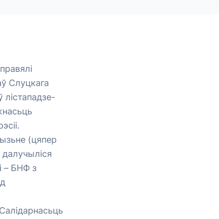
правялі
ў Слуцкага
ў лістападзе-
жнасьць
эсіі.
Вызьне (цяпер
 далучыліся
 – БНФ з
ад
 Салідарнасьць