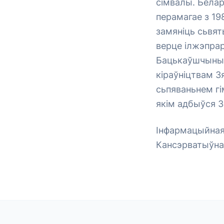
сімвалы. Бела
перамагае з 19
замяніць сьвят
верце ілжэпрар
Бацькаўшчыны 
кіраўніцтвам З
сьпяваньнем г
якім адбыўся З
Інфармацыйная 
Кансэрватыўна-