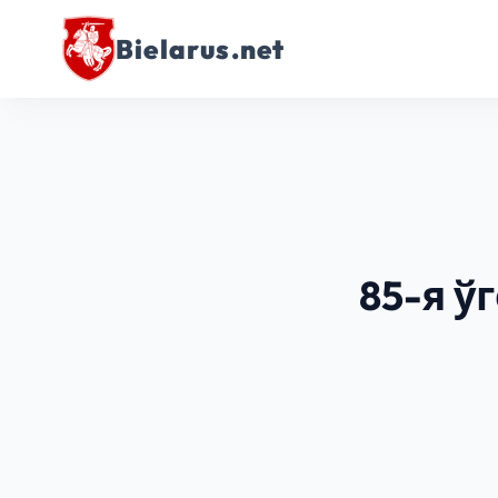
Bielarus.net
85-я ў