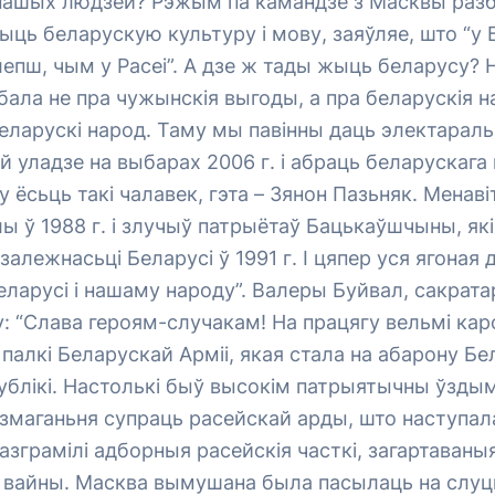
 нашых людзей? Рэжым па камандзе з Масквы раз
ыць беларускую культуру і мову, заяўляе, што “у 
епш, чым у Расеі”. А дзе ж тады жыць беларусу? 
дбала не пра чужынскія выгоды, а пра беларускія
беларускі народ. Таму мы павінны даць электарал
 уладзе на выбарах 2006 г. і абраць беларускага
 ёсьць такі чалавек, гэта – Зянон Пазьняк. Менаві
ы ў 1988 г. і злучыў патрыётаў Бацькаўшчыны, які
залежнасьці Беларусі ў 1991 г. І цяпер уся ягоная
ларусі і нашаму народу”. Валеры Буйвал, сакрат
у: “Слава героям-случакам! На працягу вельмі кар
палкі Беларускай Арміі, якая стала на абарону Б
блікі. Настолькі быў высокім патрыятычны ўздым
 змаганьня супраць расейскай арды, што наступала
разграмілі адборныя расейскія часткі, загартаваны
 вайны. Масква вымушана была пасылаць на слуц