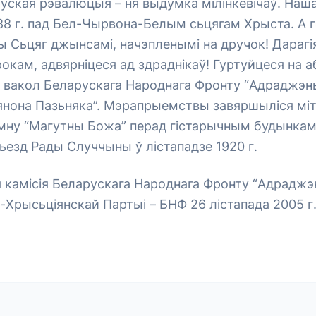
руская рэвалюцыя – ня выдумка мілінкевічаў. На
88 г. пад Бел-Чырвона-Белым сьцягам Хрыста. А 
ы Сьцяг джынсамі, начэпленымі на дручок! Дарагія
окам, адвярніцеся ад здраднікаў! Гуртуйцеся на 
вакол Беларускага Народнага Фронту “Адраджэнь
янона Пазьняка”. Мэрапрыемствы завяршыліся міт
імну “Магутны Божа” перад гістарычным будынкам 
ьезд Рады Случчыны ў лістападзе 1920 г.
камісія Беларускага Народнага Фронту “Адраджэн
Хрысьціянскай Партыі – БНФ 26 лістапада 2005 г