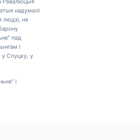
ша Рэвалюцыя
гэтыя надумалі
 людзі, ня
абарону
не” пад
ынгам і
у Слуцку, у
ьне” і
.