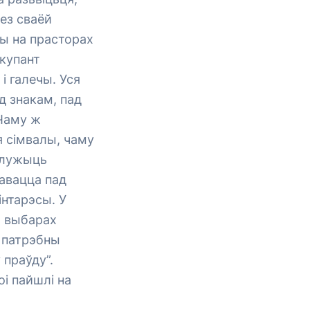
без сваёй
ы на прасторах
акупант
і галечы. Уся
д знакам, пад
 Чаму ж
я сімвалы, чаму
 служыць
тавацца пад
інтарэсы. У
а выбарах
 патрэбны
 праўду”.
оі пайшлі на