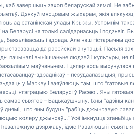
ы, каб завершыць захоп беларускай зямлі. Не заб
трыётаў. Дзякуй мясцовым жыхарам, якія апякуюц
яюць ад сатанінскай улады Крыжы. Успомнім такс
і на Беларусі ня толькі салідарнасьць і подзьвіг. Б
, баязьлівасьць і здрада. Але наш гістарычны дос
прыстасавацца да расейскай акупацыі. Пасьля зах
ды пачыналі вынішчэньне людзей і культуры, ня л
баязьлівым маўчаньнем. І цяпер вось высунулася
ыстасаванцаў-здраднікаў – псэўдаапазыцыя, прыс
ьдзяць у Маскву і заяўляюць там, што “гатовыя л
есьці інтэграцыю Беларусі ў Расею”. Яны гатовыя
 самае сьвятое – Бацькаўшчыну. Іхны “адзіны ка
віў днямі, што яны будуць “рабіць джынсавую рэв
люцыю колеру джынсаў…” Усё імкнуцца зганьбіць 
у hезалежную дзяржаву, ідэю Рэвалюцыі і сьвяты