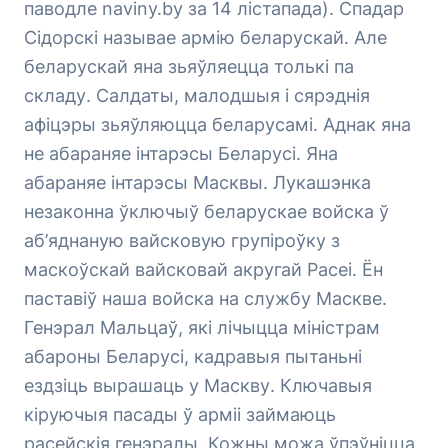
паводле naviny.by за 14 лістапада). Спадар
Сідорскі называе армію беларускай. Але
беларускай яна зьяўляецца толькі па
складу. Салдаты, малодшыя і сярэднія
афіцэры зьяўляюцца беларусамі. Аднак яна
не абараняе інтарэсы Беларусі. Яна
абараняе інтарэсы Масквы. Лукашэнка
незаконна ўключыў беларускае войска ў
аб’яднаную вайсковую групіроўку з
маскоўскай вайсковай акругай Расеі. Ён
паставіў наша войска на службу Маскве.
Генэрал Мальцаў, які лічыцца міністрам
абароны Беларусі, кадравыя пытаньні
ездзіць вырашаць у Маскву. Ключавыя
кіруючыя пасады ў арміі займаюць
расейскія генэралы. Кожны можа ўпэўніцца,