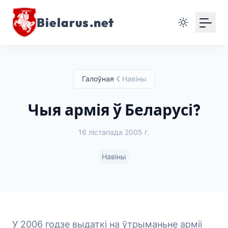
Bielarus.net
Галоўная
Навіны
Чыя армія ў Беларусі?
16 лістапада 2005 г.
Навіны
У 2006 годзе выдаткі на ўтрыманьне арміі