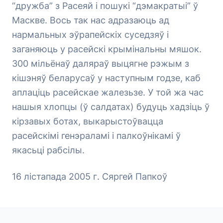
“дружба” з Расеяй і пошукі “дэмакратыі” ў
Маскве. Вось так нас адразаюць ад
нармальных эўрапейскіх суседзяў і
заганяюць у расейскі крымінальны мяшок.
300 мільёнаў даляраў выцягне рэжым з
кішэняў беларусаў у наступным годзе, каб
аплаціць расейскае жалезьзе. У той жа час
нашыя хлопцы (ў салдатах) будуць хадзіць ў
кірзавых ботах, выкарыстоўвацца
расейскімі генэраламі і палкоўнікамі ў
якасьці рабсілы.
16 лістапада 2005 г. Сяргей Папкоў