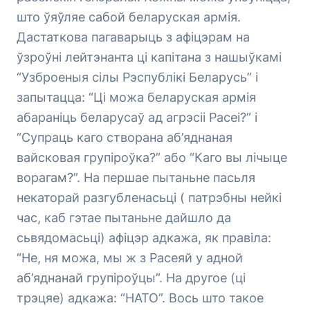
што ўяўляе сабой беларуская армія.
Дастаткова пагаварыць з афіцэрам на
ўзроўні лейтэнанта ці капітана з нашыўкамі
“Узброеныя сілы Рэспублікі Беларусь” і
запытацца: “Ці можа беларуская армія
абараніць беларусаў ад агрэсіі Расеі?” і
“Супраць каго створана аб’яднаная
вайсковая групіроўка?” або “Каго вы лічыце
ворагам?”. На першае пытаньне пасьля
некаторай разгубленасьці ( патрэбны нейкі
час, каб гэтае пытаньне дайшло да
сьвядомасьці) афіцэр адкажа, як правіла:
“Не, ня можа, мы ж з Расеяй у адной
аб’яднанай групіроўцы”. На другое (ці
трэцяе) адкажа: “НАТО”. Вось што такое