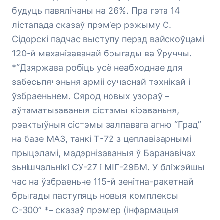
будуць павялічаны на 26%. Пра гэта 14
лістапада сказаў прэм’ер рэжыму С.
Сідорскі падчас выступу перад вайскоўцамі
120-й механізаванай брыгады ва Ўруччы.
*“Дзяржава робіць усё неабходнае для
забесьпячэньня арміі сучаснай тэхнікай і
ўзбраеньнем. Сярод новых узораў –
аўтаматызаваныя сістэмы кіраваньня,
рэактыўныя сістэмы залпавага агню “Град”
на базе МАЗ, танкі Т-72 з цеплавізарнымі
прыцэламі, мадэрнізаваныя ў Баранавічах
зьнішчальнікі СУ-27 і МІГ-29БМ. У бліжэйшы
час на ўзбраеньне 115-й зенітна-ракетнай
брыгады паступяць новыя комплексы
С-300” *– сказаў прэм’ер (інфармацыя