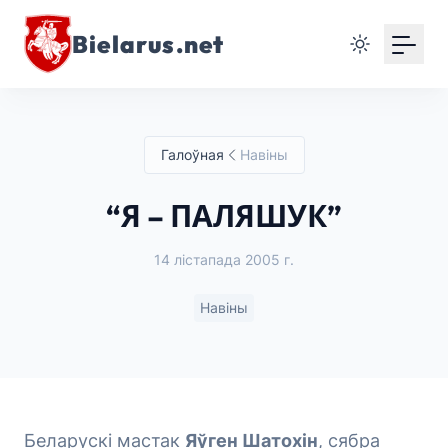
Bielarus.net
Галоўная
Навіны
“Я – ПАЛЯШУК”
14 лістапада 2005 г.
Навіны
Беларускі мастак
Яўген Шатохін
, сябра