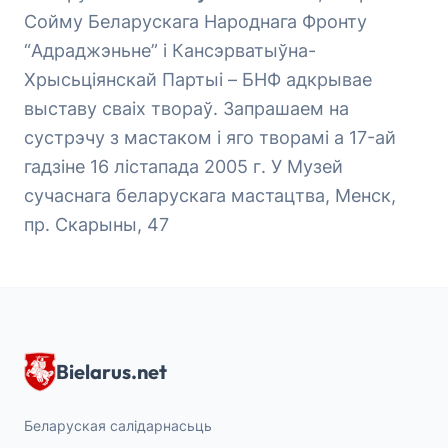
Сойму Беларускага Народнага Фронту
“Адраджэньне” і Кансэрватыўна-
Хрысьціянскай Партыі – БНФ адкрывае
выставу сваіх твораў. Запрашаем на
сустрэчу з мастаком і яго творамі а 17-ай
гадзіне 16 лістапада 2005 г. У Музей
сучаснага беларускага мастацтва, Менск,
пр. Скарыны, 47
Bielarus.net
Беларуская салідарнасьць