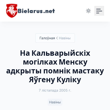
Bielarus.net
Галоўная
Навіны
На Кальварыйскіх
могілках Менску
адкрыты помнік мастаку
Яўгену Куліку
7 лістапада 2005 г.
Навіны