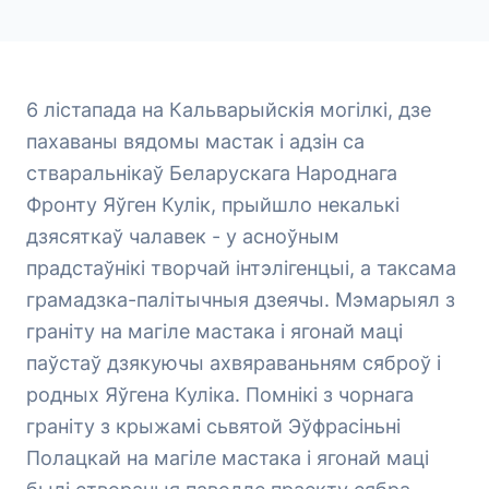
6 лістапада на Кальварыйскія могілкі, дзе
пахаваны вядомы мастак і адзін са
стваральнікаў Беларускага Народнага
Фронту Яўген Кулік, прыйшло некалькі
дзясяткаў чалавек - у асноўным
прадстаўнікі творчай інтэлігенцыі, а таксама
грамадзка-палітычныя дзеячы. Мэмарыял з
граніту на магіле мастака і ягонай маці
паўстаў дзякуючы ахвяраваньням сяброў і
родных Яўгена Куліка. Помнікі з чорнага
граніту з крыжамі сьвятой Эўфрасіньні
Полацкай на магіле мастака і ягонай маці