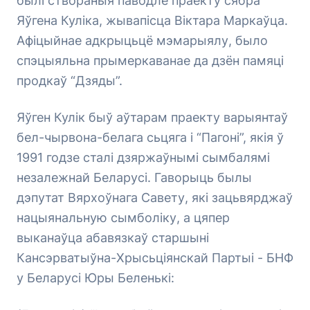
былі створаныя паводле праекту сябра
Яўгена Куліка, жывапісца Віктара Маркаўца.
Афіцыйнае адкрыцьцё мэмарыялу, было
спэцыяльна прымеркаванае да дзён памяці
продкаў “Дзяды”.
Яўген Кулік быў аўтарам праекту варыянтаў
бел-чырвона-белага сьцяга і “Пагоні”, якія ў
1991 годзе сталі дзяржаўнымі сымбалямі
незалежнай Беларусі. Гаворыць былы
дэпутат Вярхоўнага Савету, які зацьвярджаў
нацыянальную сымболіку, а цяпер
выканаўца абавязкаў старшыні
Кансэрватыўна-Хрысьціянскай Партыі - БНФ
у Беларусі Юры Беленькі: