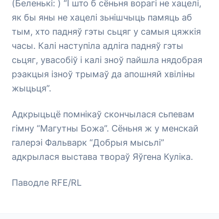
(Беленькі: ) “І што б сёньня ворагі не хацелі,
як бы яны не хацелі зьнішчыць памяць аб
тым, хто падняў гэты сьцяг у самыя цяжкія
часы. Калі наступіла адліга падняў гэты
сьцяг, увасобіў і калі зноў пайшла нядобрая
рэакцыя ізноў трымаў да апошняй хвіліны
жыцьця”.
Адкрыцьцё помнікаў скончылася сьпевам
гімну “Магутны Божа”. Сёньня ж у менскай
галерэі Фальварк “Добрыя мысьлі”
адкрылася выстава твораў Яўгена Куліка.
Паводле RFE/RL