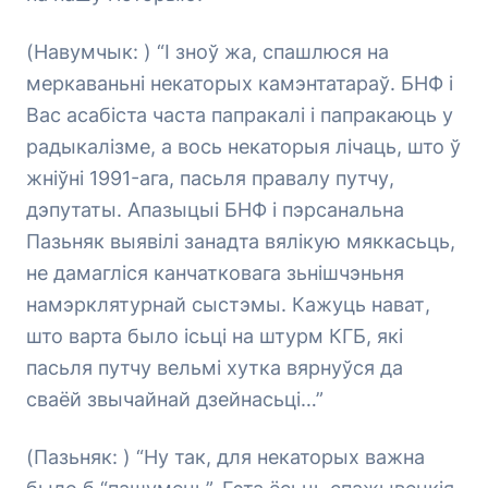
(Навумчык: ) “І зноў жа, спашлюся на
меркаваньні некаторых камэнтатараў. БНФ і
Вас асабіста часта папракалі і папракаюць у
радыкалізме, а вось некаторыя лічаць, што ў
жніўні 1991-ага, пасьля правалу путчу,
дэпутаты. Апазыцыі БНФ і пэрсанальна
Пазьняк выявілі занадта вялікую мяккасьць,
не дамагліся канчатковага зьнішчэньня
намэрклятурнай сыстэмы. Кажуць нават,
што варта было ісьці на штурм КГБ, які
пасьля путчу вельмі хутка вярнуўся да
сваёй звычайнай дзейнасьці…”
(Пазьняк: ) “Ну так, для некаторых важна