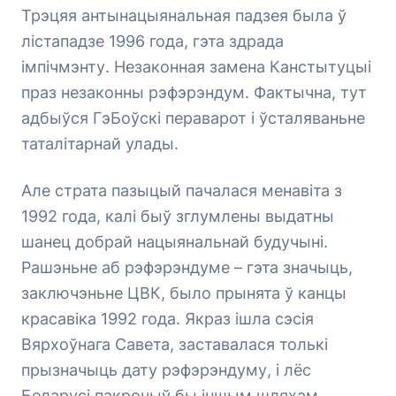
Трэцяя антынацыянальная падзея была ў
лістападзе 1996 года, гэта здрада
імпічмэнту. Незаконная замена Канстытуцыі
праз незаконны рэфэрэндум. Фактычна, тут
адбыўся ГэБоўскі пераварот і ўсталяваньне
таталітарнай улады.
Але страта пазыцый пачалася менавіта з
1992 года, калі быў зглумлены выдатны
шанец добрай нацыянальнай будучыні.
Рашэньне аб рэфэрэндуме – гэта значыць,
заключэньне ЦВК, было прынята ў канцы
красавіка 1992 года. Якраз ішла сэсія
Вярхоўнага Савета, заставалася толькі
прызначыць дату рэфэрэндуму, і лёс
Беларусі пакрочыў бы іншым шляхам.