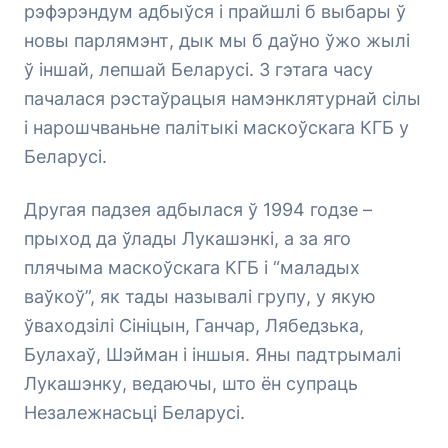
рэфэрэндум адбыўся і прайшлі б выбары ў
новы парлямэнт, дык мы б даўно ўжо жылі
ў іншай, лепшай Беларусі. З гэтага часу
пачалася рэстаўрацыя намэнклятурнай сілы
і нарошчваньне палітыкі маскоўскага КГБ у
Беларусі.
Другая падзея адбылася ў 1994 годзе –
прыход да ўлады Лукашэнкі, а за яго
плячыма маскоўскага КГБ і “маладых
ваўкоў”, як тады называлі групу, у якую
ўваходзілі Сініцын, Ганчар, Лябедзька,
Булахаў, Шэйман і іншыя. Яны падтрымалі
Лукашэнку, ведаючы, што ён супраць
Незалежнасьці Беларусі.