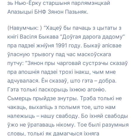
зь Нью-Ёрку старшыня парлямэнцкай
Апазыцыі БНФ Зянон Пазьняк.
(Навумчык: ) “Хацеў бы пачаць з цытаты з
кнігі Васіля Быкава “Доўгая дарога дадому”
пра падзеі жніўня 1991 году. Быкаў апісвае
ўласную трывогу пад час маскоўскага
путчу: “Зянон пры чарговай сустрэчы сказаў
пра апошнія падзеі трохі інакш, чым мне
адчувалася. Ён сказаў, што гэта – добра.
Гэта толькі паскорыць іхнюю агонію.
Сьмерць прыйдзе знутры. Трэба толькі не
чакаць, выхапіць з полымя тое, што нам
належыць – нашу свабоду. Бо іхняй свабоды
ўжо не ўратаваць нікому. Тое былі разумныя
словы, толькі як дамагчыся іхняга