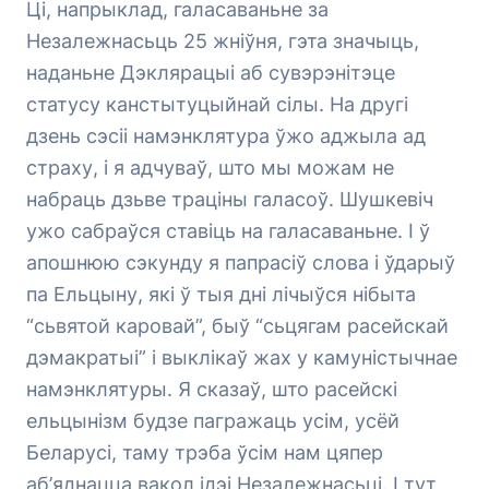
Ці, напрыклад, галасаваньне за
Незалежнасьць 25 жніўня, гэта значыць,
наданьне Дэклярацыі аб сувэрэнітэце
статусу канстытуцыйнай сілы. На другі
дзень сэсіі намэнклятура ўжо аджыла ад
страху, і я адчуваў, што мы можам не
набраць дзьве траціны галасоў. Шушкевіч
ужо сабраўся ставіць на галасаваньне. І ў
апошнюю сэкунду я папрасіў слова і ўдарыў
па Ельцыну, які ў тыя дні лічыўся нібыта
“сьвятой каровай”, быў “сьцягам расейскай
дэмакратыі” і выклікаў жах у камуністычнае
намэнклятуры. Я сказаў, што расейскі
ельцынізм будзе пагражаць усім, усёй
Беларусі, таму трэба ўсім нам цяпер
аб’яднацца вакол ідэі Незалежнасьці. І тут