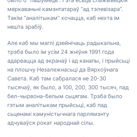
было б “пашумець”. Гэта ёсьць спажывецкія
меркаваньні камэнтатараў “ад тэлевізара”.
Такім “аналітыкам” хочацца, каб нехта ім
нешта зрабіў.
Але каб мы маглі дзейнічаць радыкальна,
трэба было ім усім 24 жніўня 1991 года
адарвацца ад экранаў і ад канапы, і прыйсьці
на плошчу Незалежнасьці да Вярхоўнага
Савета. Каб там сабралася не 20-30
тысячаў, як было, а 100, 200, 300 тысяч, пад
бел-чырвона-белым сьцягам. Трэба было
гэтым аналітыкам прыйсьці, каб пад
сьценамі камуністычнага парлямэнту
адчуваўся рокат народнай сілы.