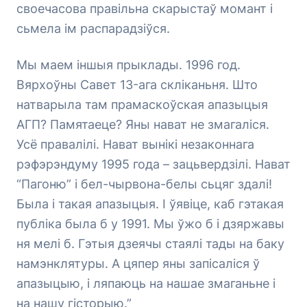
своечасова правільна скарыстаў момант і
сьмела ім распарадзіўся.
Мы маем іншыя прыклады. 1996 год.
Вярхоўны Савет 13-ага скліканьня. Што
натварыла там прамаскоўская апазыцыя
АГП? Памятаеце? Яны нават не змагаліся.
Усё правалілі. Нават вынікі незаконнага
рэфэрэндуму 1995 года – зацьвердзілі. Нават
“Пагоню” і бел-чырвона-белы сьцяг здалі!
Была і такая апазыцыя. І ўявіце, каб гэтакая
публіка была б у 1991. Мы ўжо б і дзяржавы
ня мелі б. Гэтыя дзеячы стаялі тады на баку
намэнклятуры. А цяпер яны запісаліся ў
апазыцыю, і ляпаюць на нашае змаганьне і
на нашу гісторыю.”