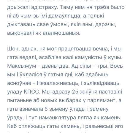
дрыжэлі ад страху. Таму нам ня трэба было
ні аб чым зь імі дамаўляцца, а толькі
дыктаваць свае ўмовы, якія яны, дарэчы,
выконвалі як агалмошаныя.
Шок, аднак, ня мог працягвацца вечна, і мы
гэта ведалі, асабліва калі камуністы ў кучы.
Максымум – дзень-два. Ад сілы – тры. Вось
мы і ўклаліся ў гэтыя дні, каб здабыць
асноўнае – Незалежнасьць, і зьліквідаваць
уладу КПСС. Мы адразу 25 жніўня паставілі
пытаньне аб новых выбарах у парлямэнт, а
гэта азначала б зьмену ўлады і зьмену
ўраду. І тут намэнклятура лягла як камень.
Каб спляжыць гэты камень, і разьнесьці яго