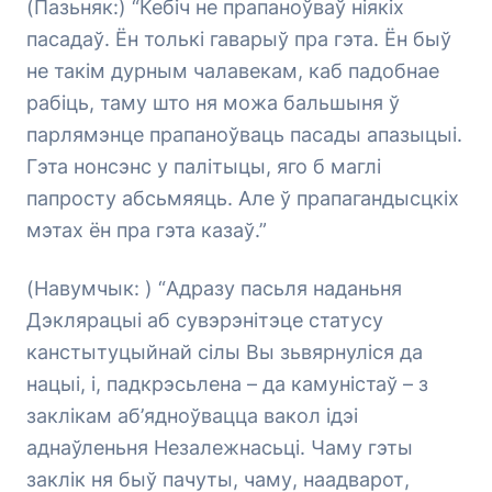
(Пазьняк:) “Кебіч не прапаноўваў ніякіх
пасадаў. Ён толькі гаварыў пра гэта. Ён быў
не такім дурным чалавекам, каб падобнае
рабіць, таму што ня можа бальшыня ў
парлямэнце прапаноўваць пасады апазыцыі.
Гэта нонсэнс у палітыцы, яго б маглі
папросту абсьмяяць. Але ў прапагандысцкіх
мэтах ён пра гэта казаў.”
(Навумчык: ) “Адразу пасьля наданьня
Дэклярацыі аб сувэрэнітэце статусу
канстытуцыйнай сілы Вы зьвярнуліся да
нацыі, і, падкрэсьлена – да камуністаў – з
заклікам аб’ядноўвацца вакол ідэі
аднаўленьня Незалежнасьці. Чаму гэты
заклік ня быў пачуты, чаму, наадварот,