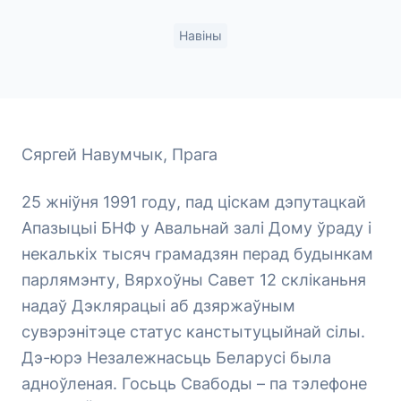
Навіны
Сяргей Навумчык, Прага
25 жніўня 1991 году, пад ціскам дэпутацкай
Апазыцыі БНФ у Авальнай залі Дому ўраду і
некалькіх тысяч грамадзян перад будынкам
парлямэнту, Вярхоўны Савет 12 скліканьня
надаў Дэклярацыі аб дзяржаўным
сувэрэнітэце статус канстытуцыйнай сілы.
Дэ-юрэ Незалежнасьць Беларусі была
адноўленая. Госьць Свабоды – па тэлефоне