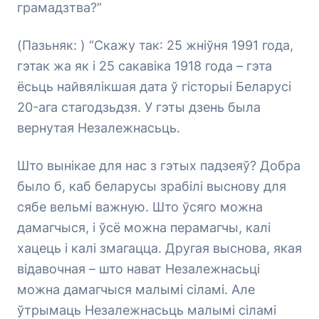
грамадзтва?”
(Пазьняк: ) “Скажу так: 25 жніўня 1991 года,
гэтак жа як і 25 сакавіка 1918 года – гэта
ёсьць найвялікшая дата ў гісторыі Беларусі
20-ага стагодзьдзя. У гэты дзень была
вернутая Незалежнасьць.
Што вынікае для нас з гэтых падзеяў? Добра
было б, каб беларусы зрабілі выснову для
сябе вельмі важную. Што ўсяго можна
дамагчыся, і ўсё можна перамагчы, калі
хацець і калі змагацца. Другая выснова, якая
відавочная – што нават Незалежнасьці
можна дамагчыся малымі сіламі. Але
ўтрымаць Незалежнасьць малымі сіламі