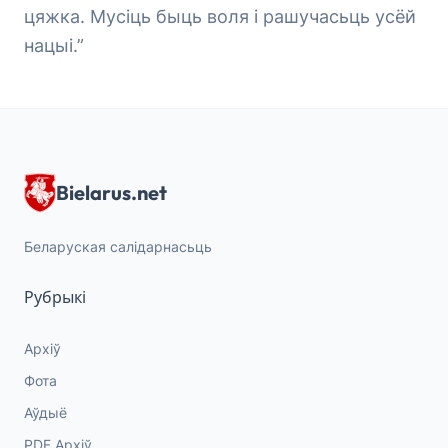
цяжка. Мусіць быць воля і рашучасьць усёй
нацыі.”
Bielarus.net
Беларуская салідарнасьць
Рубрыкі
Архіў
Фота
Аўдыё
PDF Архіў