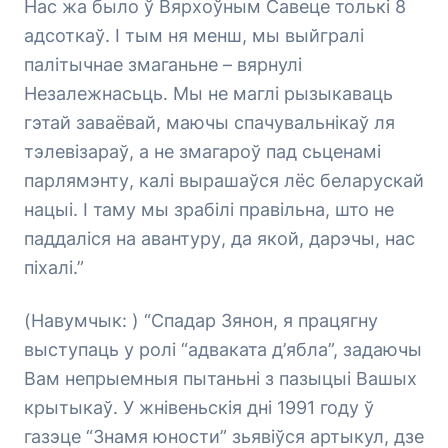
Нас жа было ў Вярхоўным Савеце толькі 8
адсоткаў. І тым ня менш, мы выйгралі
палітычнае змаганьне – вярнулі
Незалежнасьць. Мы не маглі рызыкаваць
гэтай заваёвай, маючы спачувальнікаў ля
тэлевізараў, а не змагароў пад сьценамі
парлямэнту, калі вырашаўся лёс беларускай
нацыі. І таму мы зрабілі правільна, што не
паддаліся на авантуру, да якой, дарэчы, нас
піхалі.”
(Навумчык: ) “Спадар Зянон, я працягну
выступаць у ролі “адваката д’ябла”, задаючы
Вам непрыемныя пытаньні з пазыцыі Вашых
крытыкаў. У жнівеньскія дні 1991 году ў
газэце “Знамя юности” зьявіўся артыкул, дзе