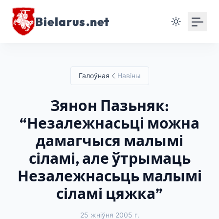
Bielarus.net
Галоўная
Навіны
Зянон Пазьняк:
“Незалежнасьці можна
дамагчыся малымі
сіламі, але ўтрымаць
Незалежнасьць малымі
сіламі цяжка”
25 жніўня 2005 г.