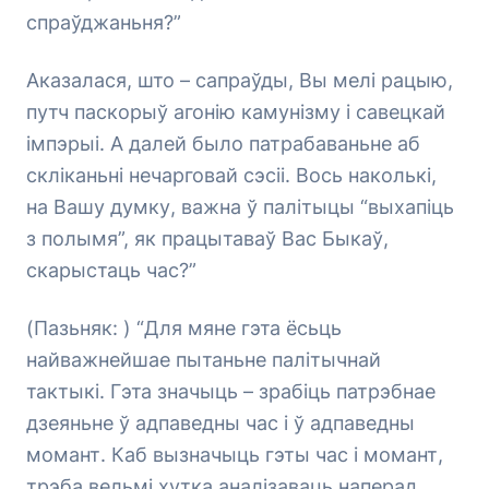
спраўджаньня?”
Аказалася, што – сапраўды, Вы мелі рацыю,
путч паскорыў агонію камунізму і савецкай
імпэрыі. А далей было патрабаваньне аб
скліканьні нечарговай сэсіі. Вось наколькі,
на Вашу думку, важна ў палітыцы “выхапіць
з полымя”, як працытаваў Вас Быкаў,
скарыстаць час?”
(Пазьняк: ) “Для мяне гэта ёсьць
найважнейшае пытаньне палітычнай
тактыкі. Гэта значыць – зрабіць патрэбнае
дзеяньне ў адпаведны час і ў адпаведны
момант. Каб вызначыць гэты час і момант,
трэба вельмі хутка аналізаваць наперад.