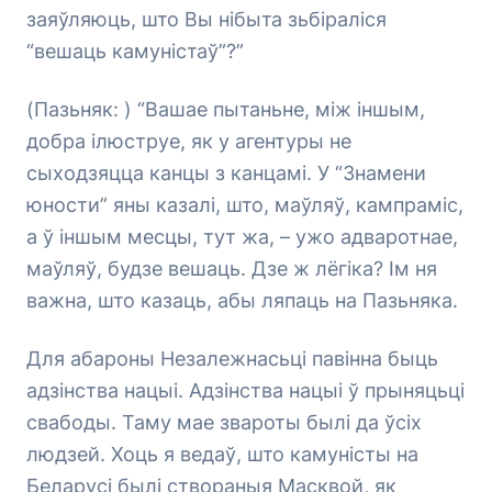
заяўляюць, што Вы нібыта зьбіраліся
“вешаць камуністаў”?”
(Пазьняк: ) “Вашае пытаньне, між іншым,
добра ілюструе, як у агентуры не
сыходзяцца канцы з канцамі. У “Знамени
юности” яны казалі, што, маўляў, кампраміс,
а ў іншым месцы, тут жа, – ужо адваротнае,
маўляў, будзе вешаць. Дзе ж лёгіка? Ім ня
важна, што казаць, абы ляпаць на Пазьняка.
Для абароны Незалежнасьці павінна быць
адзінства нацыі. Адзінства нацыі ў прыняцьці
свабоды. Таму мае звароты былі да ўсіх
людзей. Хоць я ведаў, што камуністы на
Беларусі былі створаныя Масквой, як