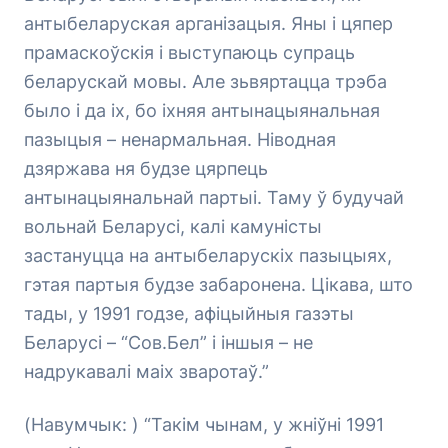
антыбеларуская арганізацыя. Яны і цяпер
прамаскоўскія і выступаюць супраць
беларускай мовы. Але зьвяртацца трэба
было і да іх, бо іхняя антынацыянальная
пазыцыя – ненармальная. Ніводная
дзяржава ня будзе цярпець
антынацыянальнай партыі. Таму ў будучай
вольнай Беларусі, калі камуністы
застануцца на антыбеларускіх пазыцыях,
гэтая партыя будзе забаронена. Цікава, што
тады, у 1991 годзе, афіцыйныя газэты
Беларусі – “Сов.Бел” і іншыя – не
надрукавалі маіх зваротаў.”
(Навумчык: ) “Такім чынам, у жніўні 1991