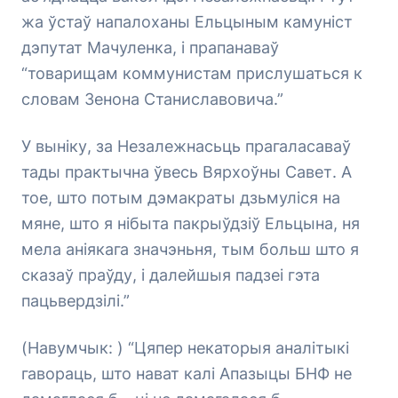
жа ўстаў напалоханы Ельцыным камуніст
дэпутат Мачуленка, і прапанаваў
“товарищам коммунистам прислушаться к
словам Зенона Станиславовича.”
У выніку, за Незалежнасьць прагаласаваў
тады практычна ўвесь Вярхоўны Савет. А
тое, што потым дэмакраты дзьмуліся на
мяне, што я нібыта пакрыўдзіў Ельцына, ня
мела аніякага значэньня, тым больш што я
сказаў праўду, і далейшыя падзеі гэта
пацьвердзілі.”
(Навумчык: ) “Цяпер некаторыя аналітыкі
гавораць, што нават калі Апазыцы БНФ не