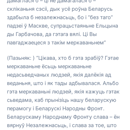
дамаглася б – ці не дамагалася б –
скліканьня сэсіі, дык усё роўна Беларусь
здабыла б незалежнасьць, бо і “без таго”
падзеі ў Маскве, супрацьстаяньне Ельцына
ды Гарбачова, да гэтага вялі. Ці Вы
павгаджаецеся з такім меркаваньнем”
(Пазьняк: ) “Цікава, хто б гэта зрабіў? Гэтае
меркаваньне ёсьць меркаваньне
недасьведчаных людзей, якія далёкія ад
веданьня, што і як тады адбывалася. Альбо
гэта меркаваньні людзей, якія кажуць гэтак
сьведама, каб прынізіць нашу беларускую
перамогу і Беларускі Народны Фронт.
Беларускаму Народнаму Фронту слава – ён
вярнуў Незалежнасьць, і слава за тое, што