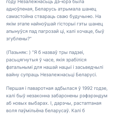
году Незалежнасьць дэ-юрэ была
адноўленая, Беларусь атрымала шанец
самастойна ствараць сваю будучыню. На
якім этапе найноўшай гісторыі гэты шанец
апынуўся пад пагрозай ці, калі хочаце, быў
згублены?”
(Пазьняк: ) “Я б назваў тры падзеі,
расьцягнутыя ў часе, якія зрабіліся
фатальнымі для нашай нацыі і засьведчылі
вайну супраць Незалежнасьці Беларусі.
Першая і паваротная адбылася ў 1992 годзе,
калі быў незаконна забаронены рэфэрэндум
аб новых выбарах. І, дарэчы, растаптаная
воля паўмільёна беларусаў. Калі б