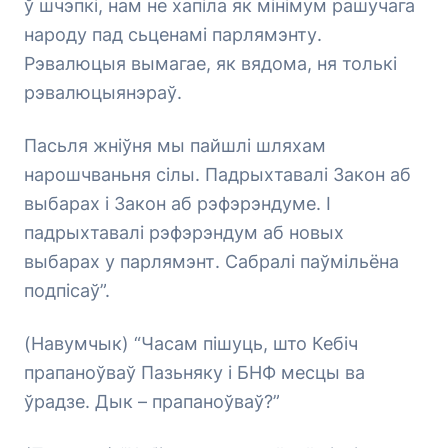
ў шчэпкі, нам не хапіла як мінімум рашучага
народу пад сьценамі парлямэнту.
Рэвалюцыя вымагае, як вядома, ня толькі
рэвалюцыянэраў.
Пасьля жніўня мы пайшлі шляхам
нарошчваньня сілы. Падрыхтавалі Закон аб
выбарах і Закон аб рэфэрэндуме. І
падрыхтавалі рэфэрэндум аб новых
выбарах у парлямэнт. Сабралі паўмільёна
подпісаў”.
(Навумчык) “Часам пішуць, што Кебіч
прапаноўваў Пазьняку і БНФ месцы ва
ўрадзе. Дык – прапаноўваў?”