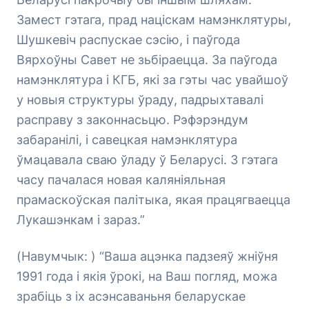
Замест гэтага, прад націскам намэнклятуры,
Шушкевіч распускае сэсію, і паўгода
Вярхоўны Савет не зьбіраецца. За паўгода
намэнклятура і КГБ, які за гэты час увайшоў
у новыя структуры ўраду, падрыхтавалі
расправу з законнасьцю. Рэфэрэндум
забаранілі, і савецкая намэнклятура
ўмацавала сваю ўладу ў Беларусі. З гэтага
часу пачалася новая каляніяльная
прамаскоўская палітыка, якая працягваецца
Лукашэнкам і зараз.”
(Навумчык: ) “Ваша ацэнка падзеяў жніўня
1991 года і якія ўрокі, на Ваш погляд, можа
зрабіць з іх асэнсаваньня беларускае