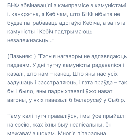
БНФ абвінавацілі з кампрамісе з камуністамі
і, канкрэтна, з Кебічам, што БНФ нібыта не
будзе патрабаваць адстаўкі Кебіча, а за гэта
камуністы і Кебіч падтрымаюць
незалежнасьць…”
(Пазьняк: ) “Гэтыя нагаворы не адпавядаюць
падзеям. У дні путчу камуністы радаваліся і
казалі, што нам – канец. Што яны нас усіх
задушаць і расстраляюць, і гэта праўда – так
бы і было, яны падрыхтавалі ўжо нават
вагоны, у якіх павезьлі б беларусаў у Сыбір.
Таму калі путч праваліўся, і мы ўсе прыйшлі
на сэсію, жах іхны быў неапісальны, ён
межаваў з шокам. Многія літаральна