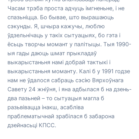
Часам трэба проста адчуць імгненьне, і не
спазьніцца. Бо бывае, што вырашаюць
сэкунды. Я, шчыра кажучы, люблю
ўдзельнічаць у такіх сытуацыях, бо гэта і
ёсьць творчы момант у палітыцы. Тыя 1990-
ыя гады даюць шмат прыкладаў
выкарыстаньня намі добрай тактыкі і
выкарыстаньня моманту. Калі б у 1991 годзе
нам не ўдалося сабраць сэсію Вярхоўнага
Савету 24 жніўня, і яна адбылася б на дзень-
два пазьней – то сытуацыя магла б
разьвівацца інакш, асабліва
праблематычнай зрабілася б забарона
дзейнасьці КПСС.