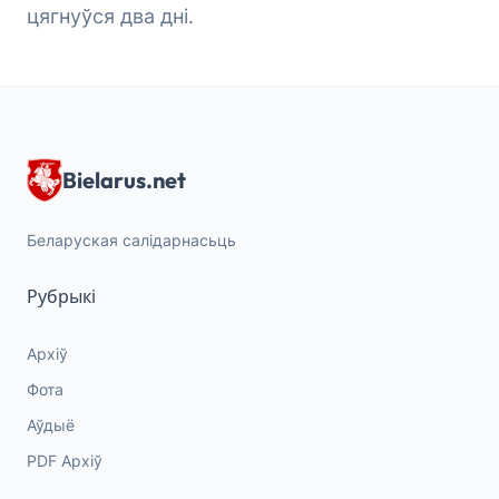
цягнуўся два дні.
Bielarus.net
Беларуская салідарнасьць
Рубрыкі
Архіў
Фота
Аўдыё
PDF Архіў