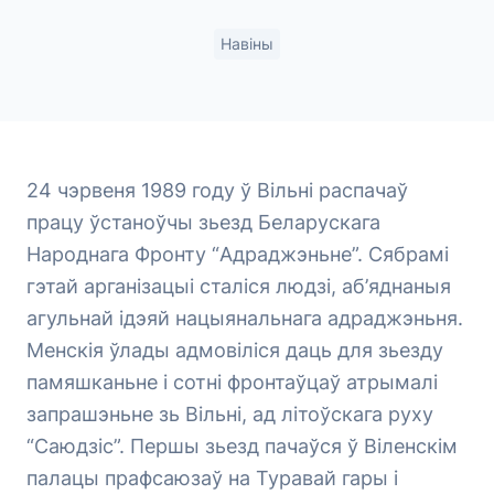
Навіны
24 чэрвеня 1989 году ў Вільні распачаў
працу ўстаноўчы зьезд Беларускага
Народнага Фронту “Адраджэньне”. Сябрамі
гэтай арганізацыі сталіся людзі, аб’яднаныя
агульнай ідэяй нацыянальнага адраджэньня.
Менскія ўлады адмовіліся даць для зьезду
памяшканьне і сотні фронтаўцаў атрымалі
запрашэньне зь Вільні, ад літоўскага руху
“Саюдзіс”. Першы зьезд пачаўся ў Віленскім
палацы прафсаюзаў на Туравай гары і