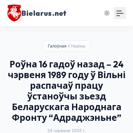
Bielarus.net
Галоўная
Навіны
Роўна 16 гадоў назад – 24
чэрвеня 1989 году ў Вільні
распачаў працу
ўстаноўчы зьезд
Беларускага Народнага
Фронту “Адраджэньне”
24 чэрвеня 2005 г.