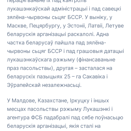
перацягваньне іх пад кантроль
лукашэнкаўскай адміністрацыі і пад савецкі
зялёна-чырвоны сьцяг БССР. У выніку, у
Маскве, Пецярбургу, у Эстоніі, Латвіі, Летуве
беларускія арганізацыі раскалолі. Адна
частка беларусаў пайшла пад зялёна-
чырвоны сьцяг БССР і пад грашовыя датацыі
лукашэнкаўскага рэжыму (фінансаваньне
праз пасольствы), другая – засталася на
беларускіх пазыцыях 25 – га Сакавіка і
Эўрапейскай незалежнасьці.
У Малдове, Казахстане, Іркуцку і іншых
месцах пасольствы рэжыму Лукашэнкі і
агентура ФСБ падабралі пад сябе поўнасьцю
беларускія арганізацыі, якія сталі на