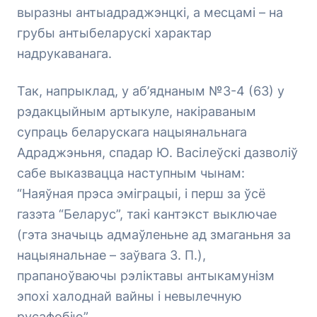
выразны антыадраджэнцкі, а месцамі – на
грубы антыбеларускі характар
надрукаванага.
Так, напрыклад, у аб’яднаным №3-4 (63) у
рэдакцыйным артыкуле, накіраваным
супраць беларускага нацыянальнага
Адраджэньня, спадар Ю. Васілеўскі дазволіў
сабе выказвацца наступным чынам:
“Наяўная прэса эміграцыі, і перш за ўсё
газэта “Беларус”, такі кантэкст выключае
(гэта значыць адмаўленьне ад змаганьня за
нацыянальнае – заўвага З. П.),
прапаноўваючы рэліктавы антыкамунізм
эпохі халоднай вайны і невылечную
русафобію”.