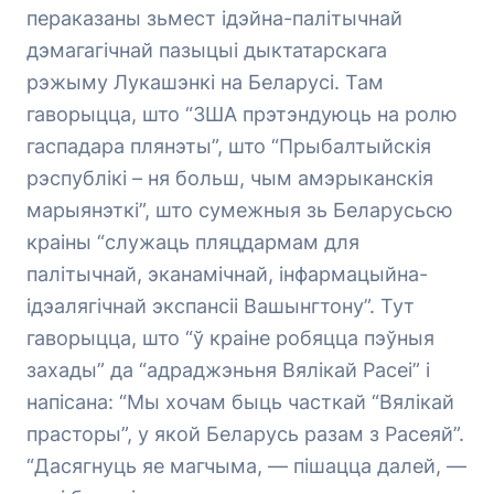
пераказаны зьмест ідэйна-палітычнай
дэмагагічнай пазыцыі дыктатарскага
рэжыму Лукашэнкі на Беларусі. Там
гаворыцца, што “ЗША прэтэндуюць на ролю
гаспадара плянэты”, што “Прыбалтыйскія
рэспублікі – ня больш, чым амэрыканскія
марыянэткі”, што сумежныя зь Беларусьсю
краіны “служаць пляцдармам для
палітычнай, эканамічнай, інфармацыйна-
ідэалягічнай экспансіі Вашынгтону”. Тут
гаворыцца, што “ў краіне робяцца пэўныя
захады” да “адраджэньня Вялікай Расеі” і
напісана: “Мы хочам быць часткай “Вялікай
прасторы”, у якой Беларусь разам з Расеяй”.
“Дасягнуць яе магчыма, — пішацца далей, —