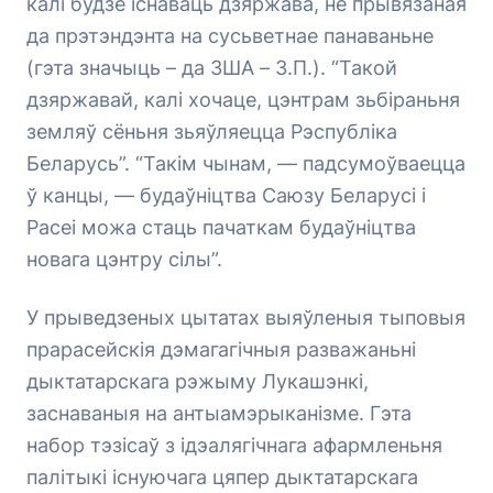
калі будзе існаваць дзяржава, не прывязаная
да прэтэндэнта на сусьветнае панаваньне
(гэта значыць – да ЗША – З.П.). “Такой
дзяржавай, калі хочаце, цэнтрам зьбіраньня
земляў сёньня зьяўляецца Рэспубліка
Беларусь”. “Такім чынам, — падсумоўваецца
ў канцы, — будаўніцтва Саюзу Беларусі і
Расеі можа стаць пачаткам будаўніцтва
новага цэнтру сілы”.
У прыведзеных цытатах выяўленыя тыповыя
прарасейскія дэмагагічныя разважаньні
дыктатарскага рэжыму Лукашэнкі,
заснаваныя на антыамэрыканізме. Гэта
набор тэзісаў з ідэалягічнага афармленьня
палітыкі існуючага цяпер дыктатарскага