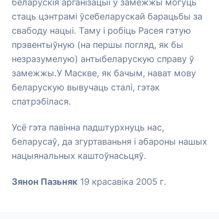
беларускія арганізацыі ў замежжы могуць
стаць цэнтрамі ўсебеларускай барацьбы за
свабоду нацыі. Таму і робіць Расея гэтую
прэвентыўную (на першы погляд, як бы
незразумелую) антыбеларускую справу ў
замежжы.У Маскве, як бачым, нават мову
беларускую вывучаць сталі, гэтак
спатрэбілася.
Усё гэта павінна падштурхнуць нас,
беларусаў, да згуртаваньня і абароны нашых
нацыянальных каштоўнасьцяў.
Зянон Пазьняк
19 красавіка 2005 г.