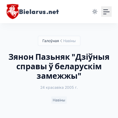
Bielarus.net
Галоўная
Навіны
Зянон Пазьняк "Дзіўныя
справы ў беларускім
замежжы"
24 красавіка 2005 г.
Навіны