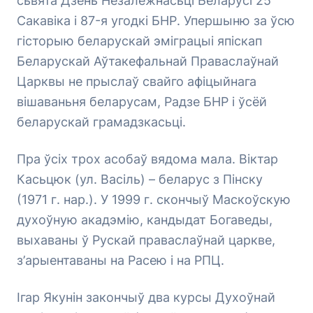
сьвята Дзень Незалежнасьці Беларусі 25
Сакавіка і 87-я угодкі БНР. Упершыню за ўсю
гісторыю беларускай эміграцыі япіскап
Беларускай Аўтакефальнай Праваслаўнай
Царквы не прыслаў свайго афіцыйнага
вішаваньня беларусам, Радзе БНР і ўсёй
беларускай грамадзкасьці.
Пра ўсіх трох асобаў вядома мала. Віктар
Касьцюк (ул. Васіль) – беларус з Пінску
(1971 г. нар.). У 1999 г. скончыў Маскоўскую
духоўную акадэмію, кандыдат Богаведы,
выхаваны ў Рускай праваслаўнай царкве,
з’арыентаваны на Расею і на РПЦ.
Ігар Якунін закончыў два курсы Духоўнай