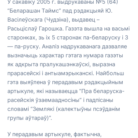
У сакавіку 2005 г. выдрукаваны №5 (64)
“Беларашан Таймс” пад рэдакцыяй Ю.
Васілеўскага (Чудзіна), выдавец –
Расьціслаў Гарошка. Газэта вышла на васьмі
старонках, зь іх 5 старонак па-беларуску і 3
— па-руску. Аналіз надрукаванага дазваляе
вызначыць характар гэтага нумара газэты
як адкрыта пралукашэнкаўскі, выразна
прарасейскі і антыамэрыканскі. Найбольш
гэта выяўлена ў перадавым рэдакцыйным
артыкуле, які называецца “Пра беларуска-
расейскія ўзаемаадносіны” і падпісаны
словамі “Землякі (калектыўны псэўданім
групы аўтараў)”.
У перадавым артыкуле, фактычна,