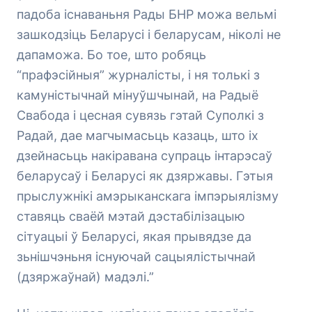
падоба існаваньня Рады БНР можа вельмі
зашкодзіць Беларусі і беларусам, ніколі не
дапаможа. Бо тое, што робяць
“прафэсійныя” журналісты, і ня толькі з
камуністычнай мінуўшчынай, на Радыё
Свабода і цесная сувязь гэтай Суполкі з
Радай, дае магчымасьць казаць, што іх
дзейнасьць накіравана супраць інтарэсаў
беларусаў і Беларусі як дзяржавы. Гэтыя
прыслужнікі амэрыканскага імпэрыялізму
ставяць сваёй мэтай дэстабілізацыю
сітуацыі ў Беларусі, якая прывядзе да
зьнішчэньня існуючай сацыялістычнай
(дзяржаўнай) мадэлі.”