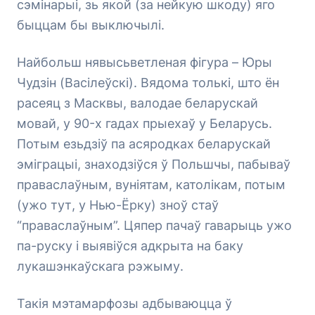
сэмінарыі, зь якой (за нейкую шкоду) яго
быццам бы выключылі.
Найбольш нявысьветленая фігура – Юры
Чудзін (Васілеўскі). Вядома толькі, што ён
расеяц з Масквы, валодае беларускай
мовай, у 90-х гадах прыехаў у Беларусь.
Потым езьдзіў па асяродках беларускай
эміграцыі, знаходзіўся ў Польшчы, пабываў
праваслаўным, вуніятам, католікам, потым
(ужо тут, у Нью-Ёрку) зноў стаў
“праваслаўным”. Цяпер пачаў гаварыць ужо
па-руску і выявіўся адкрыта на баку
лукашэнкаўскага рэжыму.
Такія мэтамарфозы адбываюцца ў