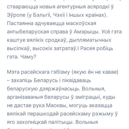
ствараюцца новыя агентурныя асяродкі ў
Эўропе (у Бэльгіі, Чэхіі і іншых краінах).
Пастаянна адчуваецца маскоўская
антыбеларуская справа ў Амэрыцы. Усё гэта
каштуе вялікіх сродкаў, дыпляматычных
высілкаў, высокіх затратаў.І Расея робіць
гэта. Чаму?
Мэта расейскага гэбізму (якую ён не хавае)
– захапіць Беларусь і ліквідаваць
беларускую дзяржаўнасьць. Вольныя,
арганізаваныя беларусы ў эміграцыі, куды
не дастае рука Масквы, могуць аказацца
вялікай перашкодай расейскаму рэжыму ў
яго захопніцкай палітыцы. Вольныя