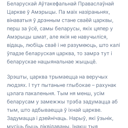
Беларускай Аўтакефальнай Праваслаўнай
Царкве ў Амэрыцы. Па маіх назіраньнях,
вінаватыя ў дрэнным стане сваёй царквы,
перш за ўсё, самы беларусы, якіх цяпер у
Амэрыцы шмат, але якія не навучыліся,
відаць, любіць сваё і не разумеюць, што калі
ўпадзе беларуская царква, то замрэ тут і
беларускае нацыянальнае жыцьцё.
Зрэшты, царква трымаецца на веручых
людзях. І тут пытаньне глыбокае – рахунак
цэлага пакаленьня. Тым ня менш, усім
беларусам у замежжы трэба задумацца аб
тым, што адбываецца ў іхнай царкве.
Задумацца і дзейнічаць. Нарыў, які ўзьнік,
мусіць быць ліквідаваны. Інакш тыя