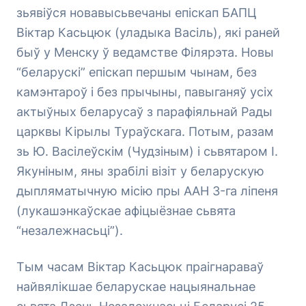
зьявіўся новавысьвечаны епіскап БАПЦ
Віктар Касьцюк (уладыка Васіль), які раней
быў у Менску ў ведамстве Філярэта. Новы
“беларускі” епіскап першым чынам, без
камэнтароў і без прычыны, павыганяў усіх
актыўных беларусаў з парафіяльнай Рады
царквы Кірылы Тураўскага. Потым, разам
зь Ю. Васілеўскім (Чудзіным) і сьвятаром І.
Якуніным, яны зрабілі візіт у беларускую
дыпляматычную місію пры ААН 3-га ліпеня
(лукашэнкаўскае афіцыёзнае сьвята
“незалежнасьці”).
Тым часам Віктар Касьцюк праігнараваў
найвялікшае беларускае нацыянальнае