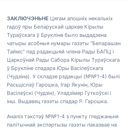
ЗАКЛЮЧЭНЬНЕ
Цягам апошніх некалькіх
гадоў пры Беларускай царкве Кірылы
Тураўскага ў Брукліне было выдадзена
чатыры асобныя нумары газэты “Беларашан
Таймс” пад рэдакцыяй члена Рады БАПЦ і
Царкоўнай Рады Сабора Кірылы Тураўскага
ў Брукліне спадара Юры Васілеўскага
(Чудзіна). У складзе рэдакцыі (№№1-4) былі
Расьціслаў Гарошка, Ігар Якунін, Юры
Васілеўскі (Чудзін), Уладзімер Гуткоўскі і
інш. Выдавец газэты спадар Р. Гарошка.
Аналіз тэкстаў №№1-4 з пункту гледжаньня
палітычнай экспэртызы газэты паказвае на