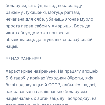
беларусы, што ўцяклі ад перасьледу
рэжыму Лукашэнкі, могуць раптам,
нечакана для сябе, убачыць ягонае мурло
проста перад сабой у Амэрыцы. Вось да
якога абсурду можа прывесьці
абыякавасьць да агульных справаў сваёй
нацыі.
** НАЗІРАНЬНЕ**
Характэрнае назіраньне. На працягу апошніх
5-6 гадоў у краінах Усходняй Эўропы, якія
былі пад акупацыяй СССР, адбыліся падзеі,
накіраваныя на зьнішчэньне беларускіх
нацыянальных арганізацыяў і асяродкаў, на