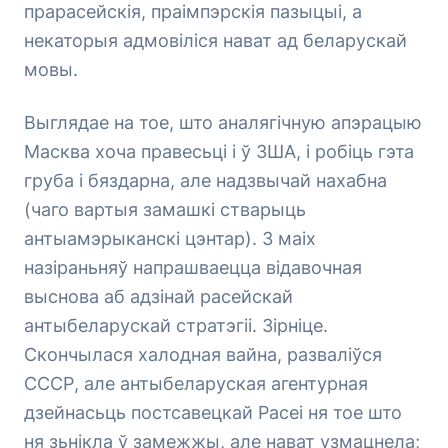
прарасейскія, праімпэрскія пазыцыі, а
некаторыя адмовіліся нават ад беларускай
мовы.
Выглядае на тое, што аналягічную апэрацыю
Масква хоча правесьці і ў ЗША, і робіць гэта
груба і бяздарна, але надзвычай нахабна
(чаго вартыя замашкі стварыць
антыамэрыканскі цэнтар). З маіх
назіраньняў напрашваецца відавочная
выснова аб адзінай расейскай
антыбеларускай стратэгіі. Зірніце.
Скончылася халодная вайна, разваліўся
СССР, але антыбеларуская агентурная
дзейнасьць постсавецкай Расеі ня тое што
ня зьнікла ў замежжы, але нават узмацнела;