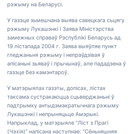
рэжыму на Беларусі.
У газэце зьмешчана выява савецкага сьцягу
рэжыму Лукашэнкі і Заява Міністэрства
замежных справаў Рэспублікі Беларусь ад
19 лістапада 2004 г. Заява выяўляе пункт
гледжаньня рэжыму і непраўдзівая ў
апісаньні зьяваў і прычынаў, але пададзена ў
газэце без камэнтароў.
У матэрыялах газэты, допісах, лістах
таксама сустракаюцца сцьверджаньні ў
падтрымку антыдэмакратычнага рэжыму
Лукашэнкі і непрыняцьце Амэрыкі.
Напрыклад, у матэрыяле “Ліст з Прагі
(Чэхія)” напісана наступнае: “Сёньняшняя