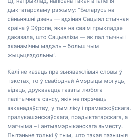
Ці, напрыклад, напісана такая апалёгія
дыктатарскаму рэжыму: “Беларусь на
сёньняшні дзень — адзіная Сацыялістычная
краіна ў Эўропе, якая на сваім прыкладзе
даказала, што Сацыялізм — як палітычны і
эканамічны мадэль – больш чым
жыцьцяздольны”.
Калі не казаць пра зьняважлівыя словы ў
тэкстах, то ў свабоднай Амэрыцы могуць,
відаць, друкавацца газэты любога
палітычнага сэнсу, якія не пярэчаць
заканадаўству, у тым ліку і прамаскоўскага,
пралукашэнскаўскага, прадыктатарскага, а
магчыма – і антыамэрыканскага зьместу.
Пытаньне толькі ў тым, што такая пазыцыя