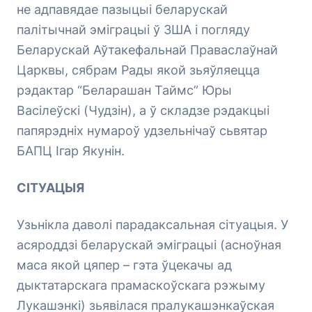
не адпавядае пазыцыі беларускай
палітычнай эміграцыі ў ЗША і погляду
Беларускай Аўтакефальнай Праваслаўнай
Царквы, сябрам Рады якой зьяўляецца
рэдактар “Беларашан Таймс” Юры
Васілеўскі (Чудзін), а ў складзе рэдакцыі
папярэдніх нумароў удзельнічаў сьвятар
БАПЦ Ігар Якунін.
СІТУАЦЫЯ
Узьнікла даволі парадаксальная сітуацыя. У
асяроддзі беларускай эміграцыі (асноўная
маса якой цяпер – гэта ўцекачы ад
дыктатарскага прамаскоўскага рэжыму
Лукашэнкі) зьявілася пралукашэнкаўская