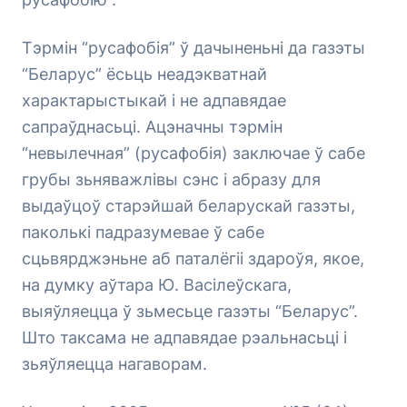
Тэрмін “русафобія” ў дачыненьні да газэты
“Беларус” ёсьць неадэкватнай
характарыстыкай і не адпавядае
сапраўднасьці. Ацэначны тэрмін
“невылечная” (русафобія) заключае ў сабе
грубы зьняважлівы сэнс і абразу для
выдаўцоў старэйшай беларускай газэты,
паколькі падразумевае ў сабе
сцьвярджэньне аб паталёгіі здароўя, якое,
на думку аўтара Ю. Васілеўскага,
выяўляецца ў зьмесьце газэты “Беларус”.
Што таксама не адпавядае рэальнасьці і
зьяўляецца нагаворам.