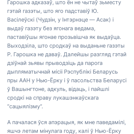
Гарошка адказаў, што ён не чытаў зьместу
гэтай газэты, што яго падставіў Ю.
Васілеўскі (Чудзін, у Інтэрнэце — Асак) і
выдаў газэту без ягонага ведама,
паставіўшы ягонае прозьвішча як выдаўца.
Выходзіла, што сродкаў на выданьне газэты
Р. Гарошка не даваў. Далейшы разгляд гэтай
дзіўнай зьявы прыводзіць да парога
дыпляматычнай місіі Рэспублікі Беларусь
пры ААН у Нью-Ёрку і ў пасольства Беларусі
ў Вашынгтоне, адкуль, відаць, і пайшлі
сродкі на справу лукашэнкаўскага
“сацыялізму”.
А пачалася ўся апэрацыя, як мне паведамілі,
яшчэ летам мінулага году, калі ў Нью-Ёрку