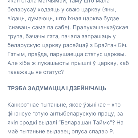
якая стала магчымай, таму што мала
беларусаў ходзяць у сваю царкву (яны,
відаць, думаюць, што іхная царква будзе
існаваць сама па сабе). Пралукашэнкаўская
група, бачачы гэта, пачала запрашаць у
беларускую царкву расейцаў з Брайтан Біч.
Гэтым, праўда, парушаецца статус царквы.
Але хіба ж лукашысты прышлі ў царкву, каб
паважаць яе статус?
ТРЭБА ЗАДУМАЦЦА І ДЗЕЙНІЧАЦЬ
Канкрэтнае пытаньне, якое ўзьнікае – хто
фінансуе гэтую антыбеларускую працу, за
якія сродкі выдалі “Беларашан Таймс”? На
маё пытаньне выдавец опуса спадар Р.