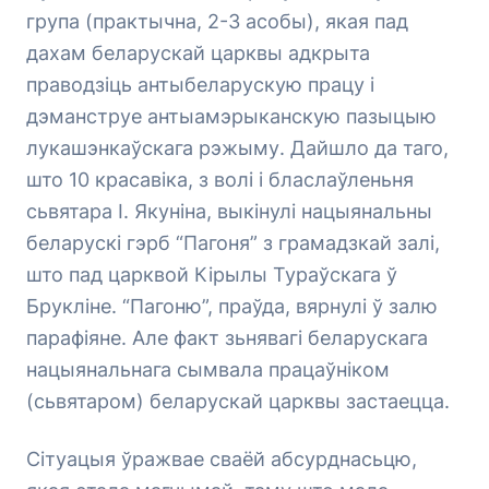
група (практычна, 2-3 асобы), якая пад
дахам беларускай царквы адкрыта
праводзіць антыбеларускую працу і
дэманструе антыамэрыканскую пазыцыю
лукашэнкаўскага рэжыму. Дайшло да таго,
што 10 красавіка, з волі і бласлаўленьня
сьвятара І. Якуніна, выкінулі нацыянальны
беларускі гэрб “Пагоня” з грамадзкай залі,
што пад царквой Кірылы Тураўскага ў
Брукліне. “Пагоню”, праўда, вярнулі ў залю
парафіяне. Але факт зьнявагі беларускага
нацыянальнага сымвала працаўніком
(сьвятаром) беларускай царквы застаецца.
Сітуацыя ўражвае сваёй абсурднасьцю,