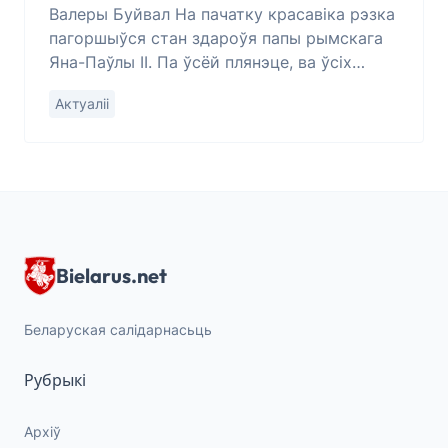
Валеры Буйвал На пачатку красавіка рэзка
пагоршыўся стан здароўя папы рымскага
Яна-Паўлы ІІ. Па ўсёй плянэце, ва ўсіх
каталіцкіх храмах удзень
Актуаліі
Bielarus.net
Беларуская салідарнасьць
Рубрыкі
Архіў