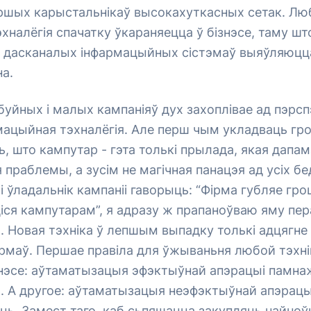
ершых карыстальнікаў высокахуткасных сетак. Лю
хналёгія спачатку ўкараняецца ў бізнэсе, таму што
ш дасканалых інфармацыйных сістэмаў выяўляюцца
на.
уйных і малых кампаніяў дух захоплівае ад пэрсп
ацыйная тэхналёгія. Але перш чым укладваць гро
ь, што кампутар - гэта толькі прылада, якая дапа
праблемы, а зусім не магічная панацэя ад усіх бед
і ўладальнік кампаніі гаворыць: “Фірма губляе гр
іся кампутарам”, я адразу ж прапаноўваю яму пе
. Новая тэхніка ў лепшым выпадку толькі адцягне
рмаў. Першае правіла для ўжываньня любой тэхні
ізнэсе: аўтаматызацыя эфэктыўнай апэрацыі памна
. А другое: аўтаматызацыя неэфэктыўнай апэрацы
ь. Замест таго, каб сьпяшацца закупляць найноў