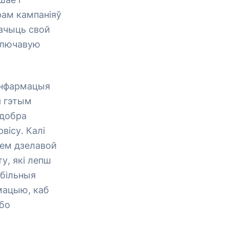
рам кампаніяў
бачыць свой
 ключавую
 інфармацыя
я гэтым
 добра
вісу. Калі
ем дзелавой
у, які лепш
абільныя
рмацыю, каб
бо