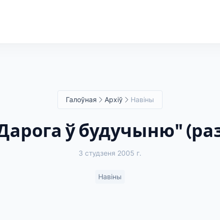
Галоўная
Архіў
Навіны
"Дарога ў будучыню" (ра
3 студзеня 2005 г.
Навіны