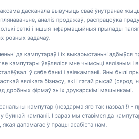
 таксама дасканала вывучыць сваё ўнутранае жыц
плянаваньне, аналіз продажаў, распрацоўка прадукц
олькі сеткі і іншыя інфармацыйныя прылады паля
х розных задачаў.
еньні да кампутараў і іх выкарыстаньні адбыўся
стве кампутары ўяўляліся мне чымсьці вялізным і 
сталёўвалі ў сябе банкі і авіякампаніі. Яны былі п
асткай вялікага бізнэсу, які і гэтай рысай (сярод 
ад дробных фірмаў зь іх друкарскімі машынкамі.
санальны кампутар (нездарма яго так назвалі!) - 
 у буйнай кампаніі. І зараз мы ставімся да кампута
, якая дапамагае ў працы асабіста нам.