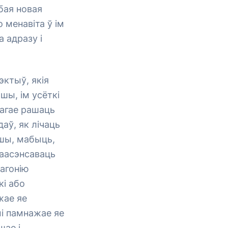
бая новая
 менавіта ў ім
 адразу і
эктыў, якія
шы, ім усёткі
магае рашаць
аў, як лічаць
ошы, мабыць,
раасэнсаваць
 агонію
кі або
жае яе
і памнажае яе
шае і