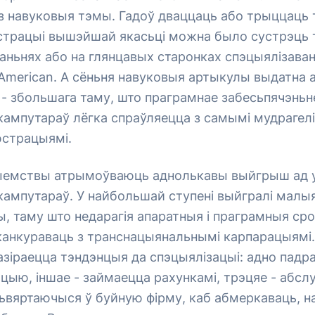
з навуковыя тэмы. Гадоў дваццаць або трыццаць 
страцыі вышэйшай якасьці можна было сустрэць т
ньнях або на глянцавых старонках спэцыялізаван
c American. А сёньня навуковыя артыкулы выдатна
х - збольшага таму, што праграмнае забесьпячэньн
кампутараў лёгка спраўляецца з самымі мудрагел
юстрацыямі.
ыемствы атрымоўваюць аднолькавы выйгрыш ад
кампутараў. У найбольшай ступені выйгралі малы
 таму што недарагія апаратныя і праграмныя сро
 канкураваць з транснацыянальнымі карпарацыямі.
азіраецца тэндэнцыя да спэцыялізацыі: адно падр
цыю, іншае - займаецца рахункамі, трэцяе - абсл
. Зьвяртаючыся ў буйную фірму, каб абмеркаваць, 