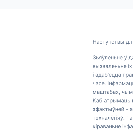
Наступствы для
Зьяўленьне ў 
вызваленьне іх
і адаб’ецца пра
часе. Інфарма
маштабах, чым 
Каб атрымаць п
эфэктыўней - 
тэхналёгіяў. Т
кіраваньне інф