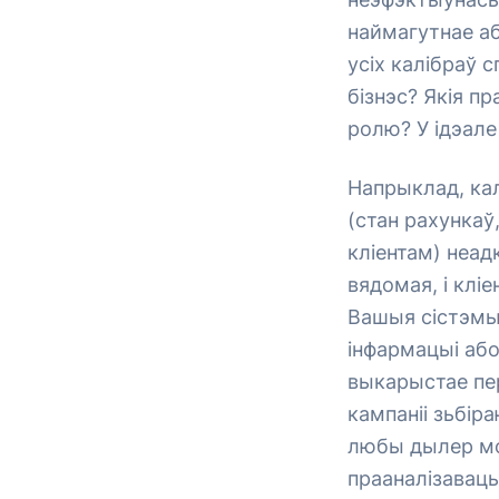
наймагутнае а
усіх калібраў 
бізнэс? Якія п
ролю? У ідэале
Напрыклад, кал
(стан рахункаў,
кліентам) неад
вядомая, і клі
Вашыя сістэмы
інфармацыі або
выкарыстае пер
кампаніі зьбір
любы дылер мо
прааналізавац