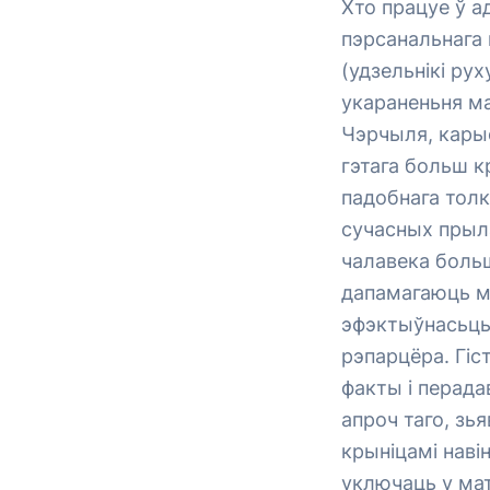
Хто працуе ў а
пэрсанальнага 
(удзельнікі ру
укараненьня м
Чэрчыля, кары
гэтага больш 
падобнага толку
сучасных прыл
чалавека боль
дапамагаюць м
эфэктыўнасьць
рэпарцёра. Гіс
факты і перада
апроч таго, зь
крыніцамі наві
уключаць у мат