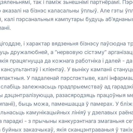
дзяленьнямі, так і паміж зьнешнімі партнёрамі. П
аказалі на бізнэс каласальны ўплыў. Але гэты ўп
, калі пэрсанальныя кампутары будуць аб’яднаныя і
аніі.
ігоддзе, і характар вядзеньня бізнэсу паўсюдна 
уць дружалюбней, а “нервовую сістэму” арганіза
якія працягнуцца да кожнага работніка і далей - да
кансультантаў і кліентаў. У выніку кампаніі стану
мпактныя. У падаленай пэрспэктыве, калі інфарм
слабіць залежнасьць прадпрыемстваў ад гарадзкі
ы дэцэнтралізуюцца, разасяродзяць працоўныя ме
ампаніі), быць можа, паменшацца ў памерах. У блі
льнасьць камунікацыйных лініяў у дзелавых раён
а парадкі - з прычыны канкурэнтнага змаганьня с
 буйных заказчыкаў, якія сканцэнтраваныя ў такіх