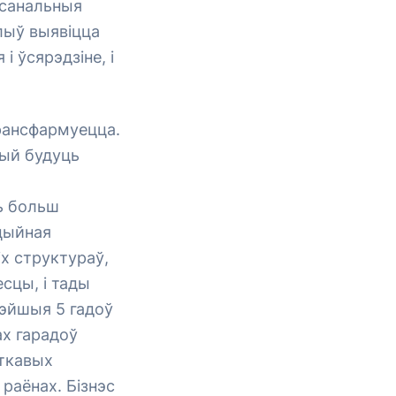
эрсанальныя
лыў выявіцца
 ўсярэдзіне, і
трансфармуецца.
цый будуць
ць больш
ацыйная
х структураў,
сцы, і тады
жэйшыя 5 гадоў
ах гарадоў
еткавых
 раёнах. Бізнэс