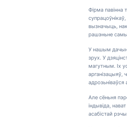
Фірма павінна
супрацоўнікаў, 
вызначыць, нак
рашэньне самы
У нашым дачын
зрух. У дзяцін
магутным. Іх у
арганізацыяў, ч
адрозьніваўся 
Але сёньня пэр
індывіда, нават
асабістай рэчы