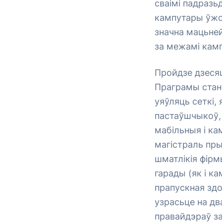
сваімі падразь
кампутары ўжо 
значна мацьней
за межамі камп
Пройдзе дзесяц
Праграмы стан
уяўляць сеткі, 
пастаўшчыкоў, 
мабільныя і ка
магістраль пры
шматлікія фірм
гарады (як і к
прапускная здо
узрасьце на дв
правайдэраў за