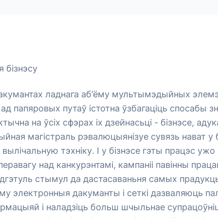
 бізнэсу
дакумантах ладнага аб’ёму мультымэдыйных элемэ
 ад папяровых путаў істотна ўзбагаціць спосабы з
ктычна на ўсіх сфэрах іх дзейнасьці - бізнэсе, аду
цыйная магістраль рэвалюцыянізуе сувязь нават у
вылічальную тэхніку. І у бізнэсе гэты працэс уж
еравагу над канкурэнтамі, кампаніі павінны прац
адгэтуль стымул да дастасаваньня самых прадук
аму электронныя дакуманты і сеткі дазваляюць п
армацыяй і наладзіць больш шчыльнае супрацоўні