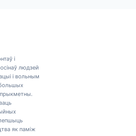
нтаў і
носінаў людзей
кацыі і вольным
 большых
о прыкметны.
аваць
цыйных
алепшыць
цтва як паміж