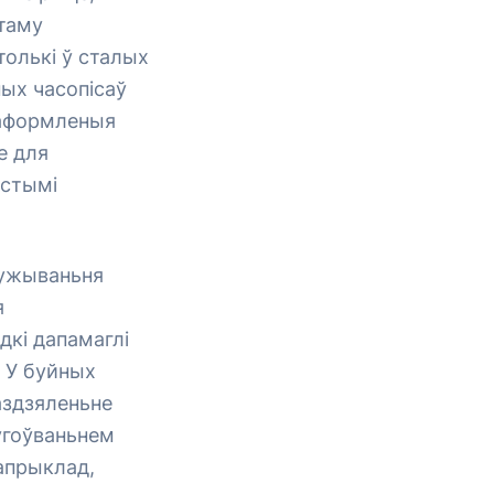
таму
олькі ў сталых
ых часопісаў
 аформленыя
е для
істымі
 ужываньня
я
дкі дапамаглі
 У буйных
аздзяленьне
угоўваньнем
напрыклад,