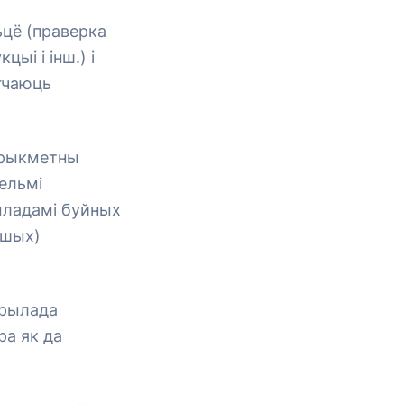
ьцё (праверка
ыі і інш.) і
гчаюць
 прыкметны
вельмі
рыладамі буйных
іншых)
прылада
ра як да