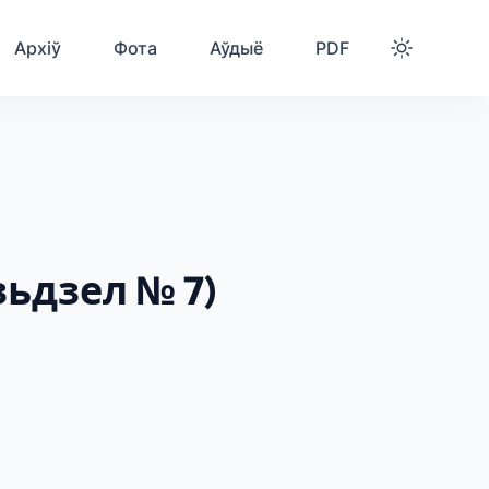
Архіў
Фота
Аўдыё
PDF
зьдзел № 7)