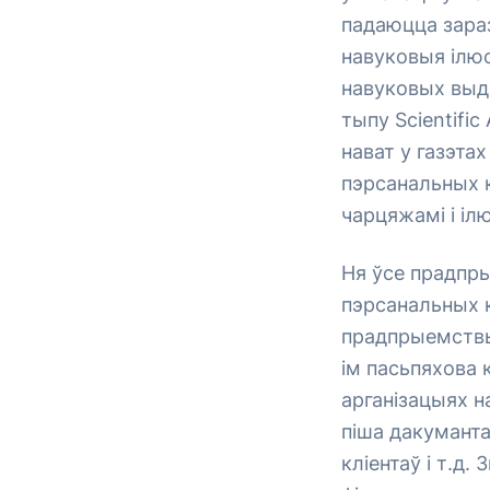
падаюцца зара
навуковыя ілю
навуковых выда
тыпу Scientifi
нават у газэта
пэрсанальных 
чарцяжамі і іл
Ня ўсе прадпр
пэрсанальных 
прадпрыемствы,
ім пасьпяхова
арганізацыях н
піша дакуманта
кліентаў і т.д