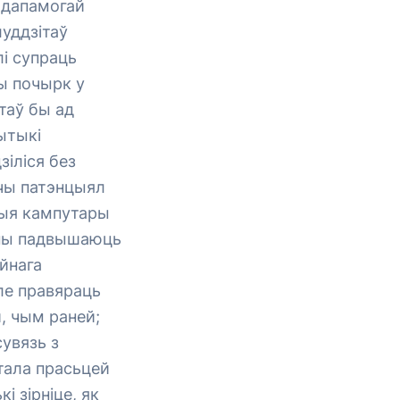
з дапамогай
луддзітаў
лі супраць
ы почырк у
таў бы ад
ытыкі
зіліся без
рчы патэнцыял
ныя кампутары
яны падвышаюць
йнага
ле правяраць
, чым раней;
увязь з
стала прасьцей
 зірніце, як