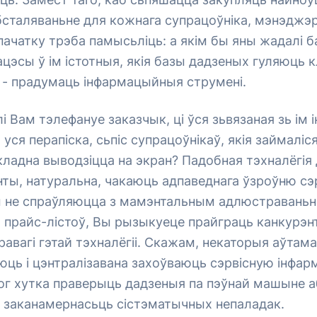
бсталяваньне для кожнага супрацоўніка, мэнэджэ
спачатку трэба памысьліць: а якім бы яны жадалі 
рацэсы ў ім істотныя, якія базы дадзеных гуляюць
 - прадумаць інфармацыйныя струмені.
і Вам тэлефануе заказчык, ці ўся зьвязаная зь ім
 уся перапіска, сьпіс супрацоўнікаў, якія займаліс
кладна выводзіцца на экран? Падобная тэхналёгія
енты, натуральна, чакаюць адпаведнага ўзроўню сэр
 не спраўляюцца з мамэнтальным адлюстраваньн
 прайс-лістоў, Вы рызыкуеце прайграць канкурэнт
авагі гэтай тэхналёгіі. Скажам, некаторыя аўтам
аюць і цэнтралізавана захоўваюць сэрвісную інфа
г хутка праверыць дадзеныя па пэўнай машыне а
ь заканамернасьць сістэматычных непаладак.