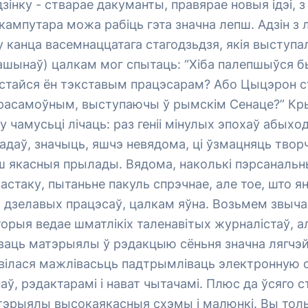
дзінку - стварае дакуманты, правярае новыя ідэі, 
кампутара можа рабіць гэта значна лепш. Адзін з 
ху канца васемнаццатага стагодзьдзя, якія выступа
ашынаў) цалкам мог спытаць: “Хіба палепшыўся б
стайся ён тэкставым працэсарам? Або Цыцэрон с
красамоўным, выступаючы ў рымскім Сенаце?” Кр
 чамусьці лічаць: раз геніі мінулых эпохаў абыход
адаў, значыць, яшчэ невядома, ці ўзмацняць тво
ш якасныя прылады. Вядома, наколькі пэрсаналь
астаку, пытаньне пакуль спрэчнае, але тое, што 
 дзелавых працэсаў, цалкам яўна. Возьмем звыча
торыя ведае шматлікіх таленавітых журналістаў, а
ваць матэрыялы ў рэдакцыю сёньня значна лягчэй
явілася мажлівасьць падтрымліваць электронную с
наў, рэдактарамі і нават чытачамі. Плюс да ўсяго 
эрыялы высокаякасныя схэмы і малюнкі. Вы толькі