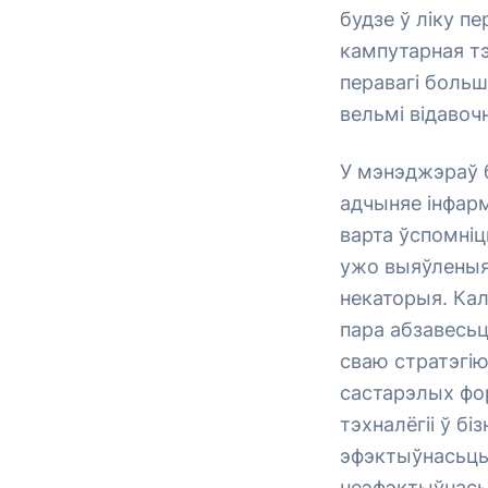
будзе ў ліку п
кампутарная тэ
перавагі боль
вельмі відавоч
У мэнэджэраў б
адчыняе інфарм
варта ўспомніц
ужо выяўленыя 
некаторыя. Кал
пара абзавесьц
сваю стратэгію
састарэлых фо
тэхналёгіі ў б
эфэктыўнасьць
неэфэктыўнасьц