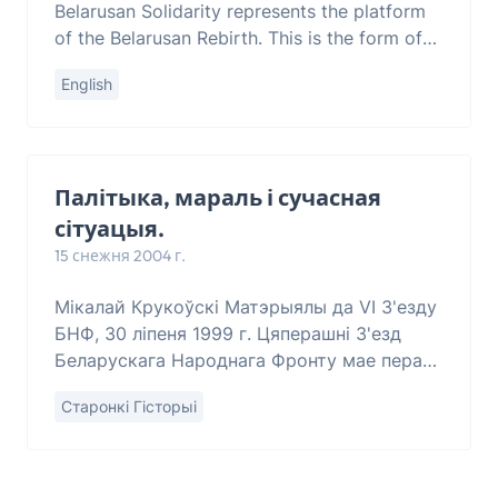
Belarusan Solidarity represents the platform
of the Belarusan Rebirth. This is the form of
the unity of the Belarusan people and the
English
position of the s
Палітыка, мараль і сучасная
сітуацыя.
15 снежня 2004 г.
Мікалай Крукоўскі Матэрыялы да VІ З'езду
БНФ, 30 ліпеня 1999 г. Цяперашні З'езд
Беларускага Народнага Фронту мае перад
сабой праблемы, напэўна, самыя
Старонкі Гісторыі
складаныя з усяго немалога перыяду