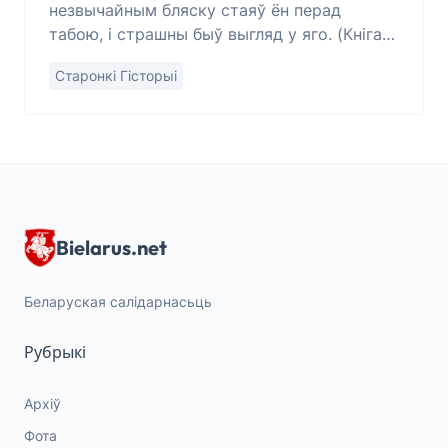
незвычайным бляску стаяў ён перад
табою, і страшны быў выгляд у яго. (Кніга
прарока Данііла. 2:39)
Старонкі Гісторыі
Bielarus.net
Беларуская салідарнасьць
Рубрыкі
Архіў
Фота