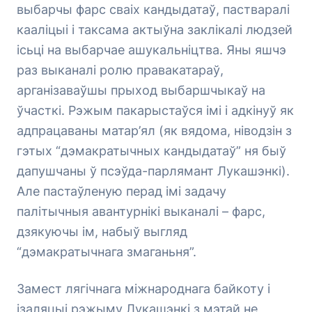
выбарчы фарс сваіх кандыдатаў, пастваралі
кааліцыі і таксама актыўна заклікалі людзей
ісьці на выбарчае ашукальніцтва. Яны яшчэ
раз выканалі ролю правакатараў,
арганізаваўшы прыход выбаршчыкаў на
ўчасткі. Рэжым пакарыстаўся імі і адкінуў як
адпрацаваны матар’ял (як вядома, ніводзін з
гэтых “дэмакратычных кандыдатаў” ня быў
дапушчаны ў псэўда-парлямант Лукашэнкі).
Але пастаўленую перад імі задачу
палітычныя авантурнікі выканалі – фарс,
дзякуючы ім, набыў выгляд
“дэмакратычнага змаганьня”.
Замест лягічнага міжнароднага байкоту і
ізаляцыі рэжыму Лукашэнкі з мэтай не