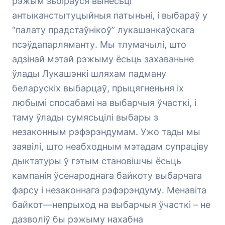
рэжым зьбіраўся вынесьці
антыканстытуцыйныя патыньні, і выбараў у
“палату прадстаўнікоў” лукашэнкаўскага
псэўдапарляманту. Мы тлумачылі, што
адзінай мэтай рэжыму ёсьць захаваньне
ўлады Лукашэнкі шляхам падману
беларускіх выбарцаў, прыцягненьня іх
любымі спосабамі на выбарчыя ўчасткі, і
таму ўлады сумясьцілі выбары з
незаконным рэфэрэндумам. Ужо тады мы
заявілі, што неабходным мэтадам супраціву
дыктатуры ў гэтым становішчы ёсьць
кампанія ўсенароднага байкоту выбарчага
фарсу і незаконнага рэфэрэндуму. Менавіта
байкот—непрыход на выбарчыя ўчасткі – не
дазволіў бы рэжыму нахабна