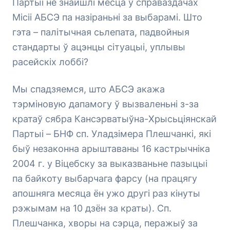
Партыі не знайшлі месца ў справаздачах
Місіі АБСЭ па назіраньні за выбарамі. Што
гэта – палітычная сьлепата, падвойныя
стандарты ў ацэнцы сітуацыі, уплывы
расейскіх лоббі?
Мы спадзяемся, што АБСЭ акажа
тэрміновую дапамогу ў вызваленьні з-за
кратаў сябра Кансэрватыўна-Хрысьціянскай
Партыі – БНФ сп. Уладзімера Плешчанкі, які
быў незаконна арыштаваны 16 кастрычніка
2004 г. у Віцебску за выказваньне пазыцыі
па байкоту выбарчага фарсу (на працягу
апошняга месяца ён ужо другі раз кінуты
рэжымам на 10 дзён за краты). Сп.
Плешчанка, хворы на сэрца, перажыў за