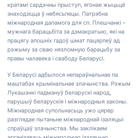
кратамі сардэчны прыступ, ягонае жыцьцё
знаходзіцца ў небясьпецы. Патрэбна
міжнародная дапамога для сп. Плешчанкі –
мужнага барацьбіта за дэмакратыю, які на
працягу апошніх гадоў шмат пацярпеў ад
рэжыму за сваю нязломную барацьбу за
правы чалавека і свабоду Беларусі.
У Беларусі адбылося непараўнальнае па
маштабах крымінальнае злачынства. Рэжым
Лукашэнкі падмануў беларускі народ,
парушыў беларускія і міжнародныя законы.
Міжнародная супольнасьць ужо цярер
разглядае пытаньне міжнароднай ізаляцыі
спраўцаў злачынства. Мы заклікаем
арганізаваць міжнародную ізаляцыю