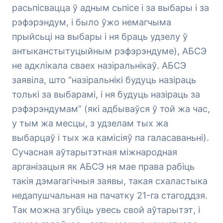
расьпісвацца ў адным сьпісе і за выбары і за
рэфэрэндум, і было ўжо немагчыма
прыйсьці на выбары і ня браць удзелу ў
антыканстытуцыйным рэфэрэндуме), АБСЭ
не адклікала сваех назіральнікаў. АБСЭ
заявіла, што “назіральнікі будуць назіраць
толькі за выбарамі, і ня будуць назіраць за
рэфэрэндумам” (які адбываўся ў той жа час,
у тым жа месцы, з удзелам тых жа
выбарцаў і тых жа камісіяў па галасаваньні).
Сучасная аўтарытэтная міжнародная
арганізацыя як АБСЭ ня мае права рабіць
такія дэмагагічныя заявы, такая схаластыка
недапушчальная на пачатку 21-га стагоддзя.
Так можна згубіць увесь свой аўтарытэт, і