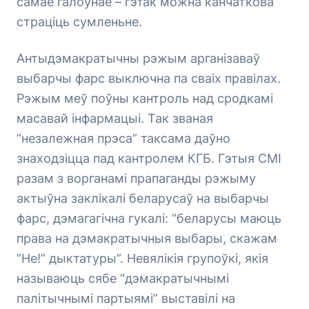
самае галоўнае – гэтак можна канчаткова
страціць сумленьне.
Антыдэмакратычны рэжым арганізаваў
выбарчы фарс выключна па сваіх правілах.
Рэжым меў поўны кантроль над сродкамі
масавай інфармацыі. Так званая
“незалежная прэса” таксама даўно
знаходзіцца пад кантролем КГБ. Гэтыя СМІ
разам з ворганамі прапаганды рэжыму
актыўна заклікалі беларусаў на выбарчы
фарс, дэмагагічна гукалі: “беларусы маюць
права на дэмакратычныя выбары, скажам
“Не!” дыктатуры”. Невялікія групоўкі, якія
называюць сябе “дэмакратычнымі
палітычнымі партыямі” выставілі на