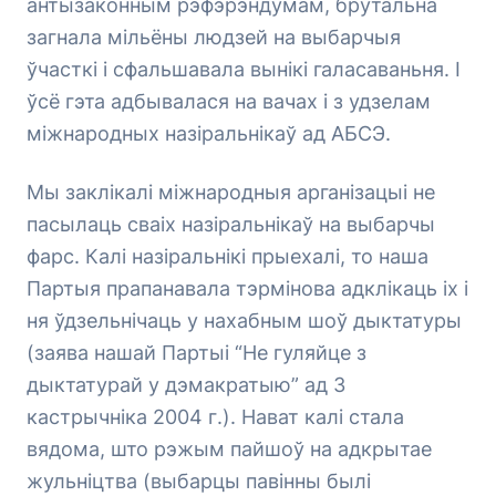
антызаконным рэфэрэндумам, брутальна
загнала мільёны людзей на выбарчыя
ўчасткі і сфальшавала вынікі галасаваньня. І
ўсё гэта адбывалася на вачах і з удзелам
міжнародных назіральнікаў ад АБСЭ.
Мы заклікалі міжнародныя арганізацыі не
пасылаць сваіх назіральнікаў на выбарчы
фарс. Калі назіральнікі прыехалі, то наша
Партыя прапанавала тэрмінова адклікаць іх і
ня ўдзельнічаць у нахабным шоў дыктатуры
(заява нашай Партыі “Не гуляйце з
дыктатурай у дэмакратыю” ад 3
кастрычніка 2004 г.). Нават калі стала
вядома, што рэжым пайшоў на адкрытае
жульніцтва (выбарцы павінны былі