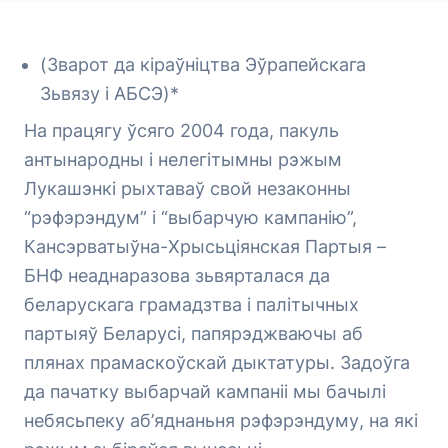
(Зварот да кіраўніцтва Эўрапейскага
Зьвязу і АБСЭ)*
На працягу ўсяго 2004 года, пакуль
антынародны і нелегітымны рэжым
Лукашэнкі рыхтаваў свой незаконны
“рэфэрэндум” і “выбарчую кампанію”,
Кансэрватыўна-Хрысьціянская Партыя –
БНФ неаднаразова зьвярталася да
беларускага грамадзтва і палітычных
партыяў Беларусі, папярэджваючы аб
плянах прамаскоўскай дыктатуры. Задоўга
да пачатку выбарчай кампаніі мы бачылі
небясьпеку аб’яднаньня рэфэрэндуму, на які