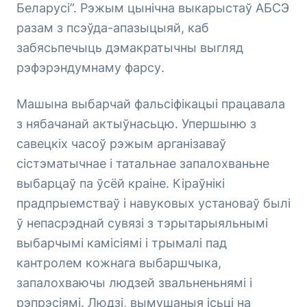
Беларусі”. Рэжым цынічна выкарыстаў АБСЭ
разам з псэўда-апазыцыяй, каб
забясьпечыць дэмакратычны выгляд
рэфэрэндумнаму фарсу.
Машына выбарчай фальсіфікацыі працавала
з нябачанай актыўнасьцю. Упершыню з
савецкіх часоў рэжым арганізаваў
сістэматычнае і татальнае запалохваньне
выбарцаў па ўсёй краіне. Кіраўнікі
прадпрыемстваў і навуковых установаў былі
ў непасрэднай сувязі з тэрытарыяльнымі
выбарчымі камісіямі і трымалі пад
кантролем кожнага выбаршчыка,
запалохваючы людзей звальненьнямі і
рэпрэсіямі. Людзі, вымушаныя ісьці на