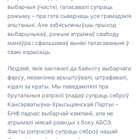
выбарчыя ўчасткі, галасавалі супраць
рэжыму – пра гэта сьведчаць усе грамадзкія
апытаньні. Але забясьпечыўшы прыход
выбаршчыкаў, рэжым атрымаў свабоду
манэўра і сфальшаваў вынікі галасаваньня ў
сваю карысьць.
Людзей, якія заклікалі да байкоту выбарчага
фарсу, незаконна арыштоўвалі, штрафавалі,
кідалі за краты. Мы паведамлялі пра
брутальныя рэпрэсіі ўладаў супраць сяброў
Кансэрватыўна-Хрысьціянскай Партыі –
БНФ падчас выбарчай кампаніі, але не
атрымалі ніякай рэакцыі з боку АБСЭ.
Факты рэпрэсіяў супраць сяброў нашай