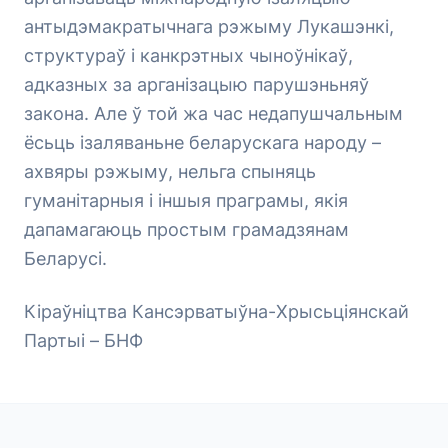
антыдэмакратычнага рэжыму Лукашэнкі,
структураў і канкрэтных чыноўнікаў,
адказных за арганізацыю парушэньняў
закона. Але ў той жа час недапушчальным
ёсьць ізаляваньне беларускага народу –
ахвяры рэжыму, нельга спыняць
гуманітарныя і іншыя праграмы, якія
дапамагаюць простым грамадзянам
Беларусі.
Кіраўніцтва Кансэрватыўна-Хрысьціянскай
Партыі – БНФ