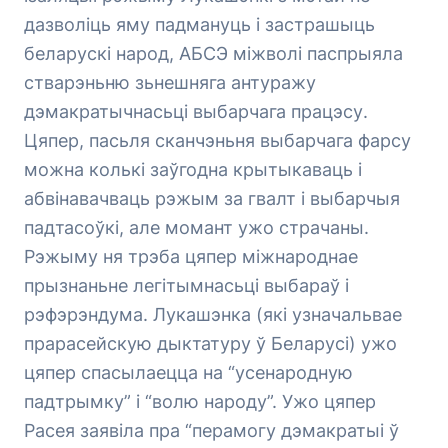
дазволіць яму падмануць і застрашыць
беларускі народ, АБСЭ міжволі паспрыяла
стварэньню зьнешняга антуражу
дэмакратычнасьці выбарчага працэсу.
Цяпер, пасьля сканчэньня выбарчага фарсу
можна колькі заўгодна крытыкаваць і
абвінавачваць рэжым за гвалт і выбарчыя
падтасоўкі, але момант ужо страчаны.
Рэжыму ня трэба цяпер міжнароднае
прызнаньне легітымнасьці выбараў і
рэфэрэндума. Лукашэнка (які узначальвае
прарасейскую дыктатуру ў Беларусі) ужо
цяпер спасылаецца на “усенародную
падтрымку” і “волю народу”. Ужо цяпер
Расея заявіла пра “перамогу дэмакратыі ў