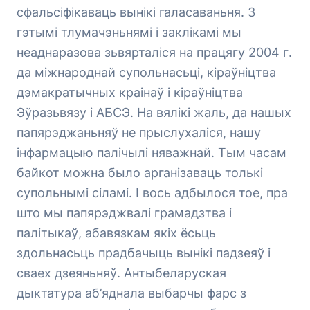
сфальсіфікаваць вынікі галасаваньня. З
гэтымі тлумачэньнямі і заклікамі мы
неаднаразова зьвярталіся на працягу 2004 г.
да міжнароднай супольнасьці, кіраўніцтва
дэмакратычных краінаў і кіраўніцтва
Эўразьвязу і АБСЭ. На вялікі жаль, да нашых
папярэджаньняў не прыслухаліся, нашу
інфармацыю палічылі няважнай. Тым часам
байкот можна было арганізаваць толькі
супольнымі сіламі. І вось адбылося тое, пра
што мы папярэджвалі грамадзтва і
палітыкаў, абавязкам якіх ёсьць
здольнасьць прадбачыць вынікі падзеяў і
сваех дзеяньняў. Антыбеларуская
дыктатура аб’яднала выбарчы фарс з