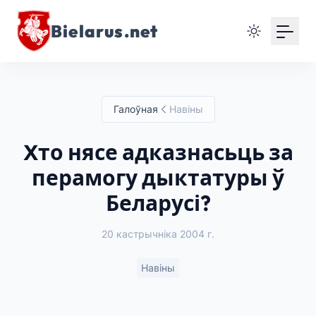
Bielarus.net
Галоўная
Навіны
Xто нясе адказнасьць за
перамогу дыктатуры ў
Беларусі?
20 кастрычніка 2004 г.
Навіны