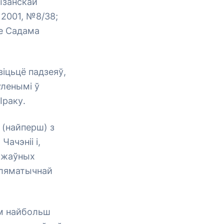
ызанскай
 2001, №8/38;
не Садама
віцьцё падзеяў,
ўленымі ў
Іраку.
 (найперш) з
ачэніі і,
яржаўных
пляматычнай
ам найбольш