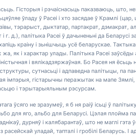
сьць. Гісторыя і рэчаіснасьць паказваюць, што, н
цяўляе ўладу ў Расеі і хто засядае ў Крамлі (цар,
івы, тэрарыст, дыктатар, партакрат, дэмакрат, алі
т і г. д.), палітыка Расеі ў дачыненьні да Беларусі 
хапіць краіну і зьнішчыць усё беларускае. Тактыка
к жа, як і характар улады. Палітыка Расеі заўсёды
іністычная і вялікадзяржаўная. Бо Расея ня ёсьць
структуры, сутнасьці і адпаведна палітыцы, па п
ая імпэрыя, гістарычны перажытак на мапе Зямлі
насьцю і тэрытарыяльным рэсурсам.
этага ўсяго не зразумеў, я б ня раіў ісьці ў палітыку
ьбо для яго, альбо для Беларусі. Цэлая плойма п
аднікаў, дурняў і калябарантаў, што не маглі гэта 
з расейскай уладай, тапталі і гробілі Беларусь. І 