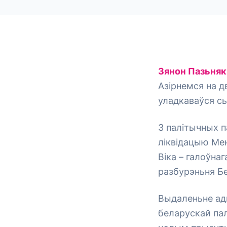
Зянон Пазьняк
Азірнемся на дв
уладкаваўся сь
З палітычных п
ліквідацыю Мен
Віка – галоўна
разбурэньня Б
Выдаленьне ад
беларускай пал