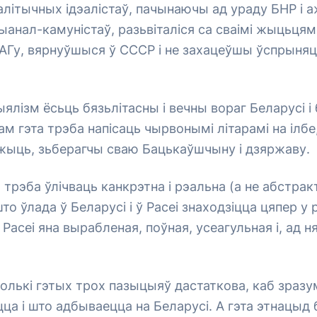
алітычных ідэалістаў, пачынаючы ад ураду БНР і а
ыанал-камуністаў, разьвіталіся са сваімі жыцьцям
АГу, вярнуўшыся ў СССР і не захацеўшы ўспрыняц
ыялізм ёсьць бязьлітасны і вечны вораг Беларусі і
м гэта трэба напісаць чырвонымі літарамі на ілбе,
жыць, зьберагчы сваю Бацькаўшчыну і дзяржаву.
 трэба ўлічваць канкрэтна і рэальна (а не абстракт
то ўлада ў Беларусі і ў Расеі знаходзіцца цяпер у 
Расеі яна вырабленая, поўная, усеагульная і, ад н
лькі гэтых трох пазыцыяў дастаткова, каб зразу
ца і што адбываецца на Беларусі. А гэта этнацыд 