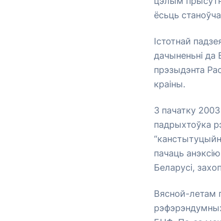
цэлым прысутна
ёсьць станоўча
Істотнай падзе
дачыненьні да Б
прэзыдэнта Рас
краіны.
З пачатку 2003
падрыхтоўка рэ
“канстытуцыйна
пачаць анэксію
Беларусі, захо
Вясной-летам г
рэфэрэндумных