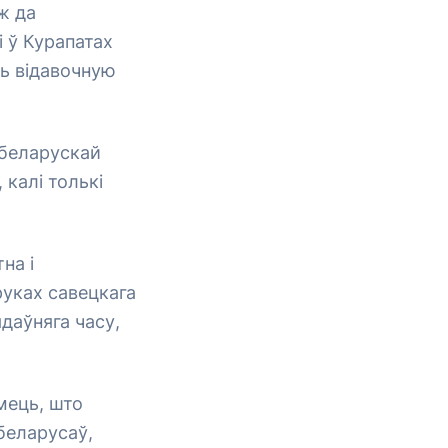
ж да
і ў Курапатах
ь відавочную
 беларускай
 калі толькі
на і
руках савецкага
ядаўняга часу,
мець, што
беларусаў,