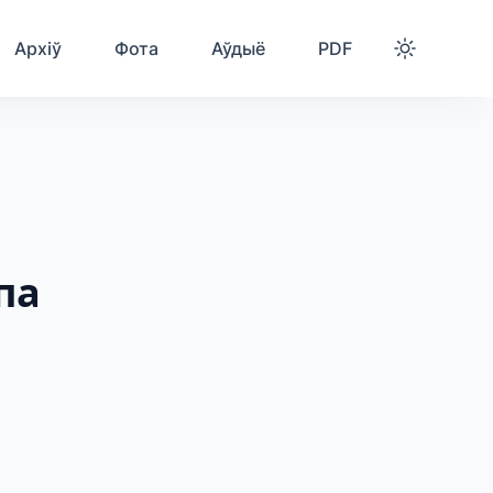
Архіў
Фота
Аўдыё
PDF
па