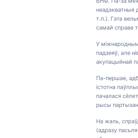
БНФ. Па-за ме
неадэкватныя д
т.п.). Гэта вел
самай справе т
У міжнародным 
падзеяў, але н
акупацыйнай па
Па-першае, адб
істотна паўплы
пачалася сёлет
рысы партызан
На жаль, спраў
(адразу пасьля