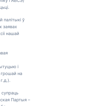
іку і АБСЭ)
цьці.
й палітыкі ў
іх заявах
сіі нашай
авая
тытуцыю і
 грошай на
.д.).
а супраць
ская Партыя –