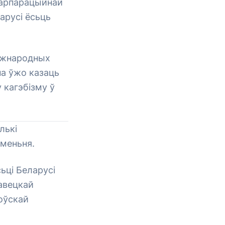
нкарпарацыйнай
арусі ёсьць
міжнародных
на ўжо казаць
 кагэбізму ў
лькі
уменьня.
ьці Беларусі
авецкай
оўскай