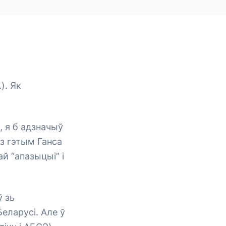
). Як
, я б адзначыў
 з гэтым Ганса
й “апазыцыі” і
 зь
еларусі. Але ў