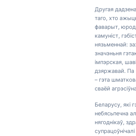
Другая дадзена
таго, хто ажыць
фаварыт, юродз
камуніст, гэбіс
нязьменнай: за
значэньня гэта
імпэрская, шав
дзяржавай. Па 
– гэта шматков
сваёй агрэсіў
Беларусу, які г
небясьпечна ал
нягоднікаў, здр
супрацоўнічалі 