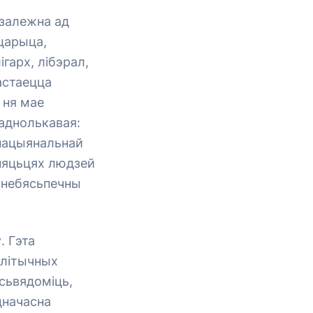
езалежна ад
 царыца,
гарх, лібэрал,
застаецца
 ня мае
 аднолькавая:
 нацыянальнай
аняцьцях людзей
, небясьпечны
. Гэта
алітычных
ўсьвядоміць,
адначасна