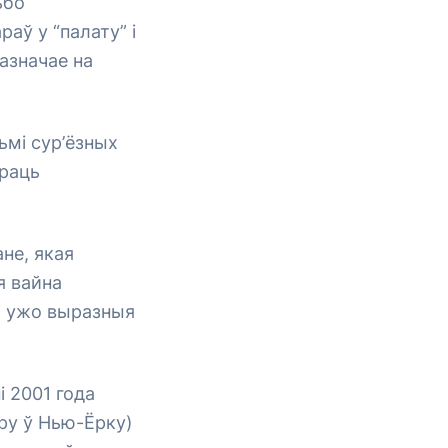
ьбо
аў у “палату” і
базначае на
ьмі сур’ёзных
праць
не, якая
я вайна
нь ужо выразныя
 2001 года
ру ў Нью-Ёрку)