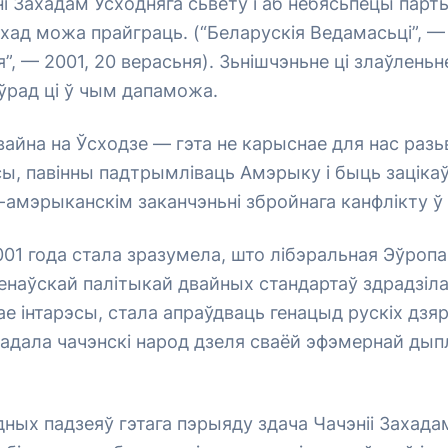
і Захадам Усходняга сьвету і аб небясьпецы парт
хад можа прайграць. (“Беларускія Ведамасьці”, —
”, — 2001, 20 верасьня). Зьнішчэньне ці злаўлень
ўрад ці ў чым дапаможа.
айна на Ўсходзе — гэта не карыснае для нас разь
ы, павінны падтрымліваць Амэрыку і быць заціка
амэрыканскім заканчэньні збройнага канфлікту ў 
01 года стала зразумела, што лібэральная Эўропа
наўскай палітыкай двайных стандартаў здрадзіла Ч
е інтарэсы, стала апраўдваць генацыд рускіх дз
радала чачэнскі народ дзеля сваёй эфэмернай ды
дных падзеяў гэтага пэрыяду здача Чачэніі Захад