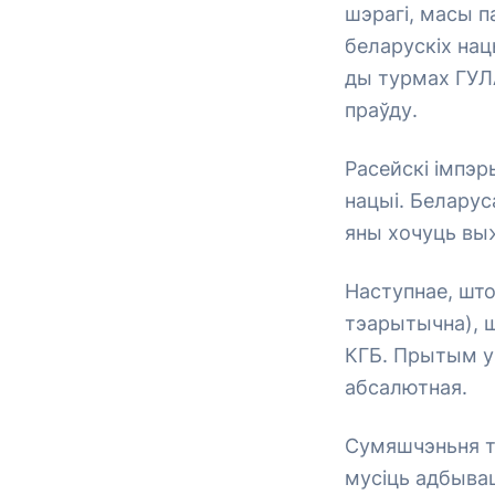
шэрагі, масы п
беларускіх нац
ды турмах ГУЛ
праўду.
Расейскі імпэр
нацыі. Беларуса
яны хочуць вы
Наступнае, што
тэарытычна), ш
КГБ. Прытым у 
абсалютная.
Сумяшчэньня то
мусіць адбывац