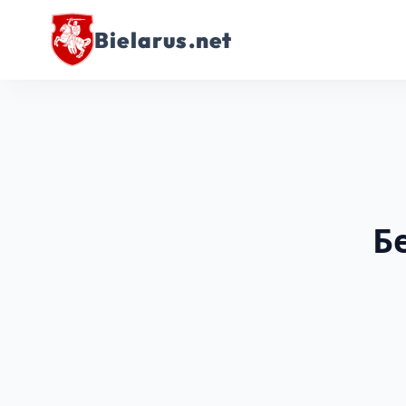
Bielarus.net
Б