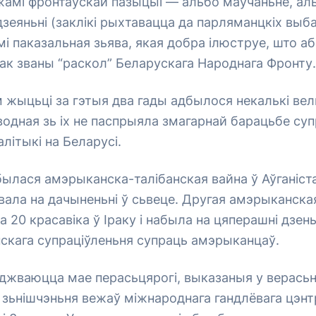
жамі фронтаўскай пазыцыі — альбо маўчаньне, ал
зеяньні (заклікі рыхтавацца да парляманцкіх выбар
ьмі паказальная зьява, якая добра ілюструе, што а
ак званы “раскол” Беларускага Народнага Фронту.
жыцьці за гэтыя два гады адбылося некалькі вел
іводная зь іх не паспрыяла змагарнай барацьбе су
літыкі на Беларусі.
ылася амэрыканска-талібанская вайна ў Аўганіста
вала на дачыненьні ў сьвеце. Другая амэрыканска
а 20 красавіка ў Іраку і набыла на цяперашні дзе
скага супраціўленьня супраць амэрыканцаў.
джваюцца мае перасьцярогі, выказаныя у верасьні
 зьнішчэньня вежаў міжнароднага гандлёвага цэнт