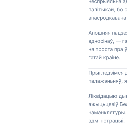
неспрыяльна ад
палітыкай, бо 
апасродкавана
Апошняя падзея
адносінаў, — г
ня проста пра 
гэтай краіне.
Прыгледзімся д
палажэньняў, я
Ліквідацыю ды
ажыцьцявіў Бе
намэнклятуры. 
адміністрацыі.