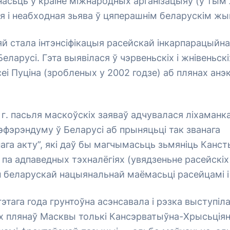
сьць у краіне міжнародных арганізацыяў (у тым л
я і неабходная зьява ў цяперашнім беларускім жы
яй стала інтэнсіфікацыя расейскай інкарпарацыйна
еларусі. Гэта выявілася ў чэрвеньскіх і жнівеньск
еі Пуціна (зробленых у 2002 годзе) аб плянах анэк
 г. пасьля маскоўскіх заяваў адчувалася ліхаманк
фэрэндуму ў Беларусі аб прыняцьці так званага
га акту”, які даў бы магчымасьць зьмяніць Канс
 па адпаведных тэхналёгіях (увядзеньне расейскіх
п беларускай нацыянальнай маёмасьці расейцамі і г
этага года грунтоўна асэнсавала і рэзка выступіл
 плянаў Масквы толькі Кансэрватыўна-Хрысьціян