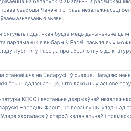
біваецца на беларускім змаганьні з расейскай і
справа свабоды Чачэніі і справа незалежнасьці Бел
 ўзаемазьвязаныя зьявы.
 бягучага года, якая будзе мець дачыненьне да 
эта парляманцкія выбары ў Расеі, пасьля якіх мож
ўладу Лубянкі ў Расеі, а пра абсалютную дыктатуру
а становішча на Беларусі і ў сьвеце. Нагадаю нека
кія ёсьць дадзенасьцю, што ляжыць у аснове раз
ктатуры КПСС і вяртаньне дзяржаўнай незалежнас
ларускі Народны Фронт, не пераняўшы ўлады ад с
Улада засталася ў старой каляніяльнай і прамаск