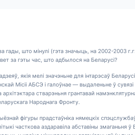
а гады, што мінулі (гэта значыць, на 2002-2003 г.г.
вет за гэты час, што адбылося на Беларусі?
адзеяў, якія мелі значэньне для інтарэсаў Беларусі
скай Місіі АБСЭ і галоўнае — выдаленьне ў сувязі
га архітэктара стварэньня грантавай намэнклятурна
еларускага Народнага Фронту.
ыёзнай фігуры прадстаўніка нямецкіх спэцслужбаў
ітыкі часткова аздаравіла абставіны змаганьня ў Б