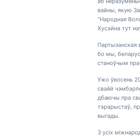
аб неразуменьн
вайны, якую За
“Народная Воля
Хусэйна тут на
Партызанская в
бо мы, беларус
станоўчым пра-
Ужо ўвосень 20
сваёй чэмбэрле
дбаючы пра сва
тэрарыстаў, п
выгады.
З усіх міжнаро