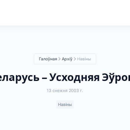
Галоўная
Архіў
Навіны
еларусь – Усходняя Эўро
13 снежня 2003 г.
Навіны