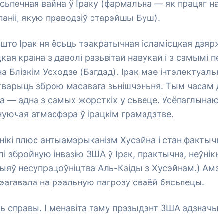
ясьпечная вайна ў Іраку (фармальна — як працяг н
аніі, якую праводзіў старэйшы Буш).
 што Ірак ня ёсьць тэакратычная ісламісцкая дзярж
ая краіна з даволі разьвітай навукай і з самымі 
на Блізкім Усходзе (Багдад). Ірак мае інтэлектуал
тварыць зброю масавага зьнішчэньня. Тым часам
а — адна з самых жорсткіх у сьвеце. Усёпаглына
нуючая атмасфэра ў ірацкім грамадзтве.
нікі плюс антыамэрыканізм Хусэйна і стан фактыч
і збройную інвазію ЗША ў Ірак, практычна, неўнік
ыяў несупрацоўніцтва Аль-Каіды з Хусэйнам.) Ам
эагавала на рэальную пагрозу сваёй бясьпецы.
ь справы. І менавіта таму прэзыдэнт ЗША адзначы