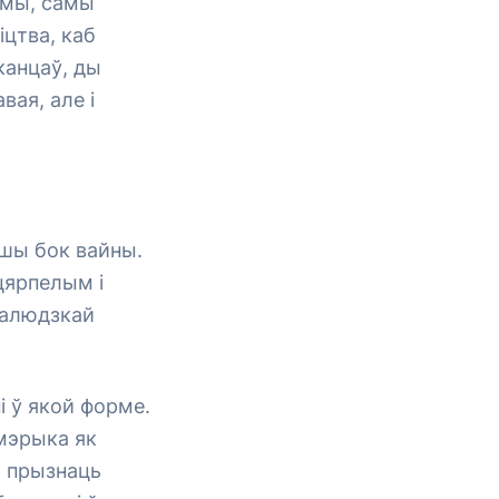
імы, самы
іцтва, каб
канцаў, ды
вая, але і
ршы бок вайны.
цярпелым і
налюдзкай
і ў якой форме.
Амэрыка як
а прызнаць