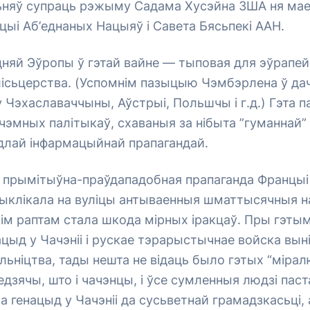
ьняў супраць рэжыму Садама Хусэйна ЗША ня мае
ацыі Аб’еднаных Нацыяў і Савета Бясьпекі ААН.
няй Эўропы ў гэтай вайне — тыповая для эўрапей
лісьцерства. (Успомнім пазыцыю Чэмбэрлена ў да
у Чэхаславаччыны, Аўстрыі, Польшчы і г.д.) Гэта п
ікчэмных палітыкаў, схаваныя за нібыта ”гуманнай
одлай інфармацыйнай прапагандай.
я, прымітыўна-праўдападобная прапаганда Францы
 выклікала на вуліцы антываенныя шматтысячныя 
ім раптам стала шкода мірных іракцаў. Пры гэтым
цыд у Чачэніі і рускае тэрарыстычнае войска вын
льніцтва, тады нешта не відаць было гэтых “міра
ледзячы, што і чачэнцы, і ўсе сумленныя людзі паст
 генацыд у Чачэніі да сусьветнай грамадзкасьці, 