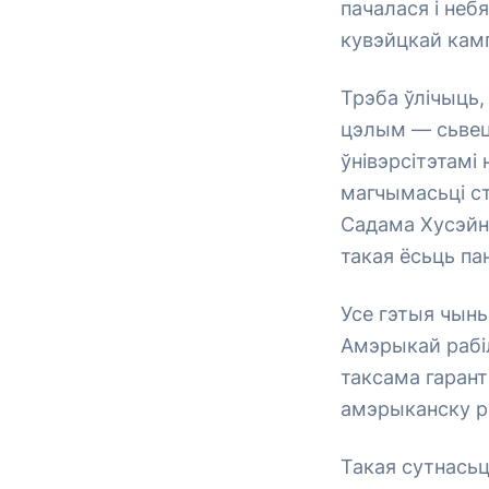
пачалася і неб
кувэйцкай камп
Трэба ўлічыць,
цэлым — сьвецк
ўнівэрсітэтамі 
магчымасьці с
Садама Хусэйн
такая ёсьць па
Усе гэтыя чынь
Амэрыкай рабіл
таксама гарант
амэрыканску р
Такая сутнасьц