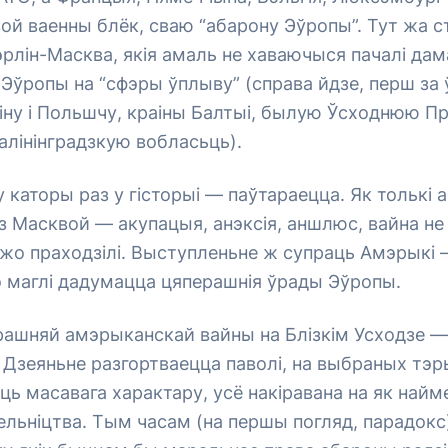
вой ваенны блёк, сваю “абарону Эўропы”. Тут жа 
рлін-Масква, якія амаль не хаваючыся пачалі дам
Эўропы на “сфэры ўплыву” (справа йдзе, перш за 
іну і Польшчу, краіны Балтыі, былую Ўсходнюю П
лінінградзкую вобласьць).
у каторы раз у гісторыі — паўтараецца. Як толькі
 Масквой — акупацыя, анэксія, аншлюс, вайна не з
ўжо праходзілі. Выступленьне ж супраць Амэрыкі 
о маглі дадумацца цяперашнія ўрады Эўропы.
ашняй амэрыканскай вайны на Блізкім Усходзе — 
 Дзеяньне разгортваецца паволі, на выбраных тэр
ць масавага характару, усё накіравана на як най
ельніцтва. Тым часам (на першы погляд, парадокс)