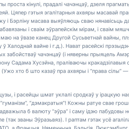
ы проста кінулі, прадалі чачэнцаў, дзеля прагма
сеяй. Цяпер гэтыя эгалітарныя ахвяры масавай пр
у і Бэрліну масава выяўляюць сваю нянавісьць д
 абавязаны і сваім эўрапейскім мірам, і сваім мяш
 маю на ўвазе канец Другой Сусьветнай вайны, п
 ў Халоднай вайне і г.д.). Нават расейскі прэзыдэ
ых забойстваў чачэнцаў (і няверны прыяцель Амэ
рону Садама Хусэйна, праліваючы кракадзілавыя 
 (Ужо хто б што казаў пра ахвяры і “права сілы” — 
нцузы, і расейцы шмат уклалі сродкаў у ірацкую наф
”, “гуманізм”, “дэмакратыя”! Кожны ратуе свае гро
дважыла б валюту “эўра” і саму ідэю пабудовы н
е (так званы Эўразьвяз). І раптам гэтак усё агалі
АТО, а Францыя, Нямеччына, Бэльгія, Люксэмбург