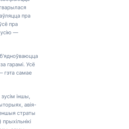
стварылася
аўляцца пра
ўсё пра
русію —
 аб’ядноўваюцца
а гарамі. Усё
— гэта самае
зусім іншы,
ыторыях, авія-
меншыя страты
 прыхільнікі