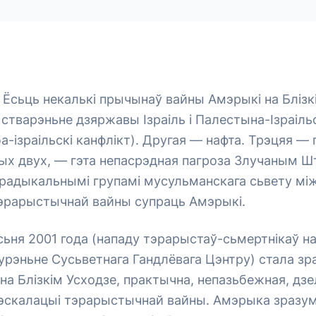
Ёсьць некалькі прычынаў вайны Амэрыкі на Блізк
стварэньне дзяржавы Ізраіль і Палестына-Ізраільс
-ізраільскі канфлікт). Другая — нафта. Трэцяя — 
ых двух, — гэта непасрэдная пагроза Злучаным Ш
 радыкальнымі групамі мусульманскага сьвету мі
эрарыстычнай вайны супраць Амэрыкі.
сьня 2001 года (нападу тэрарыстаў-сьмертнікаў н
урэньне Сусьветнага Гандлёвага Цэнтру) стала зр
на Блізкім Усходзе, практычна, непазьбежная, дзе
 эскалацыі тэрарыстычнай вайны. Амэрыка зразум