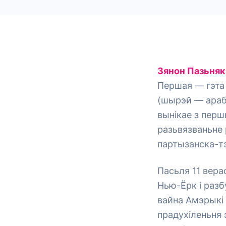
Зянон Пазьняк
Першая — гэта 
(шырэй — араба
вынікае з перш
разьвязваньне
партызанска-т
Пасьля 11 вера
Нью-Ёрк і разб
вайна Амэрыкі 
прадухіленьня