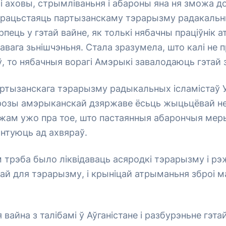
і аховы, стрымліваньня і абароны яна ня зможа до
працьстаяць партызанскаму тэрарызму радакальны
пець у гэтай вайне, як толькі нябачны праціўнік 
авага зьнішчэньня. Стала зразумела, што калі не 
 то нябачныя ворагі Амэрыкі завалодаюць гэтай 
ртызанскага тэрарызму радыкальных ісламістаў У
грозы амэрыканскай дзяржаве ёсьць жыцьцёвай 
ажам ужо пра тое, што пастаянныя абарончыя ме
рантуюць ад ахвяраў.
трэба было ліквідаваць асяродкі тэрарызму і рэ
зай для тэрарызму, і крыніцай атрыманьня зброі м
вайна з талібамі ў Аўганістане і разбурэньне гэтай