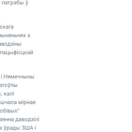
 патрэбы ў
скага
чыненьнях з
аводзіны
” пацыфісцкай
і і Нямеччыны
натоўпы
, калі
ішчала мірнае
любівых”
аянна даводзілі
а ўрады ЗША і