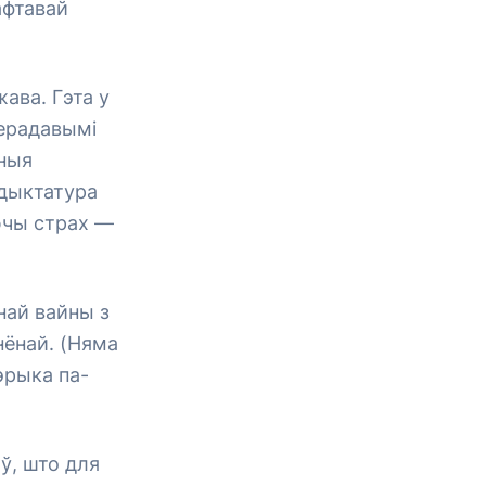
афтавай
ава. Гэта у
перадавымі
ьныя
 дыктатура
ючы страх —
най вайны з
нёнай. (Няма
эрыка па-
ў, што для