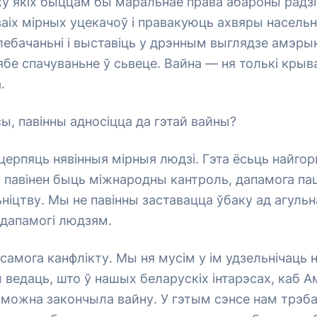
ку якіх быццам бы маральнае права абароны радз
аіх мірных уцекачоў і правакуюць ахвяры насельн
лебачаньні і выставіць у дрэнным выглядзе амэры
ябе спачуваньне ў сьвеце. Вайна — ня толькі крыва
.
ы, павінны адносіцца да гэтай вайны?
 церпяць нявінныя мірныя людзі. Гэта ёсьць найго
 павінен быць міжнародны кантроль, дапамога па
ніцтву. Мы не павінны заставацца ўбаку ад агуль
і дапамогі людзям.
амога канфлікту. Мы ня мусім у ім удзельнічаць н
 ведаць, што ў нашых беларускіх інтарэсах, каб 
аможна закончыла вайну. У гэтым сэнсе нам трэб