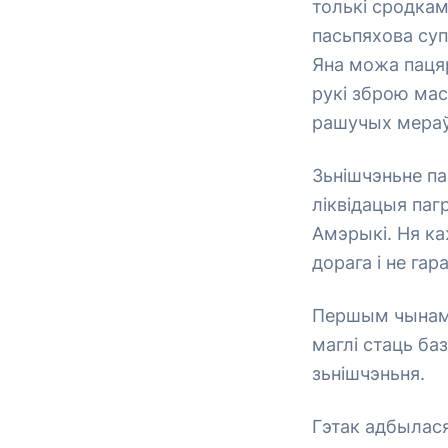
толькі сродкам
пасьпяхова су
Яна можа пацяр
рукі зброю мас
рашучых мераў,
Зьнішчэньне па
ліквідацыя па
Амэрыкі. Ня к
дорага і не га
Першым чынам 
маглі стаць ба
зьнішчэньня.
Гэтак адбылася 