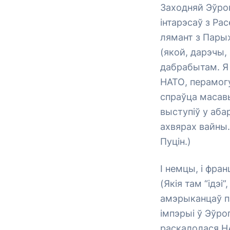
Заходняй Эўроп
інтарэсаў з Ра
лямант з Парыж
(якой, дарэчы,
дабрабытам. Я
НАТО, перамогу
спраўца масав
выступіў у аба
ахвярах вайны.
Пуцін.)
І немцы, і фра
(Якія там “ідэі
амэрыканцаў па
імпэрыі ў Эўроп
раскалолася Н