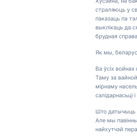
Хусэйна, на ба
страляюць у св
паказаць па тэ
выклікаць да с
брудная справа
Як мы, беларус
Ва ўсіх войнах
Таму за вайной
мірнаму насель
салідарнасьці 
Што датычыць с
Але мы павінны
найхутчэй пер