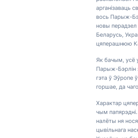
арганізаваць с
вось Парыж-Бэ
новы перадзел 
Беларусь, Укра
цяперашнюю Ка
Як бачым, усё 
Парыж-Бэрлін з
гэта ў Эўропе 
горшае, да чаг
Характар цяпер
чым папярэдні.
налёты ня нося
цывільнага нас