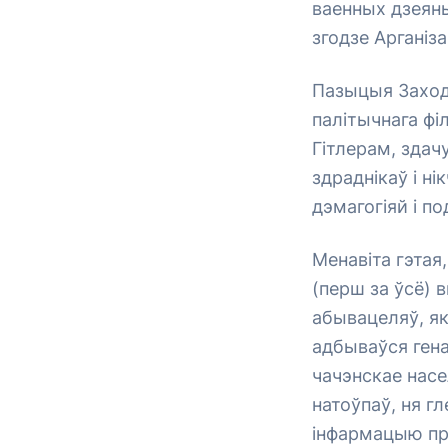
ваенных дзеян
згодзе Арганіз
Пазыцыя Заход
палітычнага фі
Гітлерам, здач
здраднікаў і н
дэмагогіяй і п
Менавіта гэта
(перш за ўсё)
абывацеляў, як
адбываўся гена
чачэнскае насе
натоўпаў, ня г
інфармацыю пра