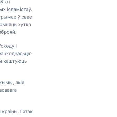
ўга і
х ісламістаў.
атрымае ў свае
прыняць хутка
зброяй.
сходу і
неабходнасьцю
ры каштуюць
жымы, якія
асавага
 краіны. Гэтак