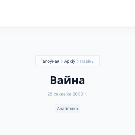
Галоўная
Архіў
Навіны
Вайна
28 сакавіка 2003 г.
Аналітыка