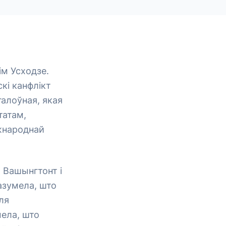
ім Усходзе.
кі канфлікт
галоўная, якая
татам,
жнароднай
а Вашынгтонт і
азумела, што
ля
ела, што