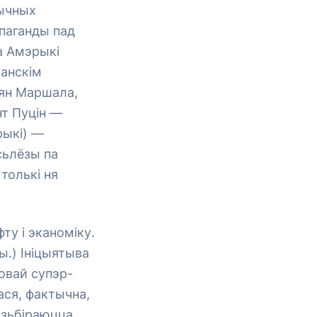
тычных
апаганды пад
а Амэрыкі
чанскім
лян Маршала,
нт Пуцін —
рыкі) —
сьлёзы па
толькі ня
ту і эканоміку.
шы.) Ініцыятыва
овай супэр-
лася, фактычна,
 зьбіраюцца